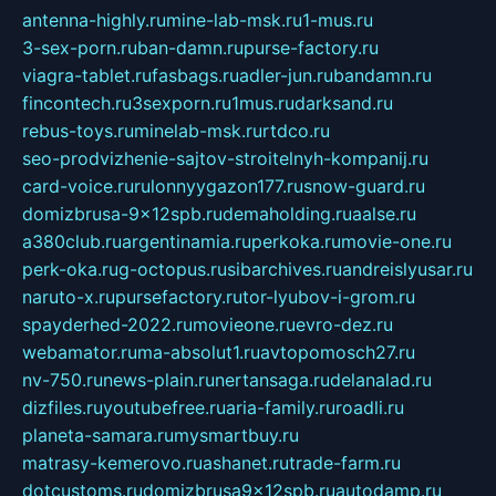
antenna-highly.ru
mine-lab-msk.ru
1-mus.ru
3-sex-porn.ru
ban-damn.ru
purse-factory.ru
viagra-tablet.ru
fasbags.ru
adler-jun.ru
bandamn.ru
fincontech.ru
3sexporn.ru
1mus.ru
darksand.ru
rebus-toys.ru
minelab-msk.ru
rtdco.ru
seo-prodvizhenie-sajtov-stroitelnyh-kompanij.ru
card-voice.ru
rulonnyygazon177.ru
snow-guard.ru
domizbrusa-9x12spb.ru
demaholding.ru
aalse.ru
a380club.ru
argentinamia.ru
perkoka.ru
movie-one.ru
perk-oka.ru
g-octopus.ru
sibarchives.ru
andreislyusar.ru
naruto-x.ru
pursefactory.ru
tor-lyubov-i-grom.ru
spayderhed-2022.ru
movieone.ru
evro-dez.ru
webamator.ru
ma-absolut1.ru
avtopomosch27.ru
nv-750.ru
news-plain.ru
nertansaga.ru
delanalad.ru
dizfiles.ru
youtubefree.ru
aria-family.ru
roadli.ru
planeta-samara.ru
mysmartbuy.ru
matrasy-kemerovo.ru
ashanet.ru
trade-farm.ru
dotcustoms.ru
domizbrusa9x12spb.ru
autodamp.ru