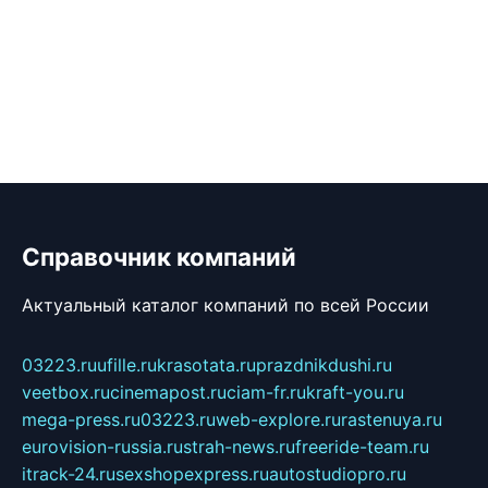
Справочник компаний
Актуальный каталог компаний по всей России
03223.ru
ufille.ru
krasotata.ru
prazdnikdushi.ru
veetbox.ru
cinemapost.ru
ciam-fr.ru
kraft-you.ru
mega-press.ru
03223.ru
web-explore.ru
rastenuya.ru
eurovision-russia.ru
strah-news.ru
freeride-team.ru
itrack-24.ru
sexshopexpress.ru
autostudiopro.ru