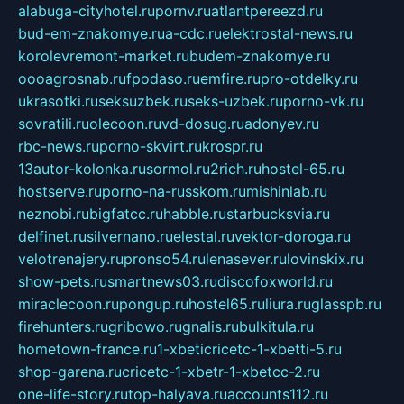
alabuga-cityhotel.ru
pornv.ru
atlantpereezd.ru
bud-em-znakomye.ru
a-cdc.ru
elektrostal-news.ru
korolevremont-market.ru
budem-znakomye.ru
oooagrosnab.ru
fpodaso.ru
emfire.ru
pro-otdelky.ru
ukrasotki.ru
seksuzbek.ru
seks-uzbek.ru
porno-vk.ru
sovratili.ru
olecoon.ru
vd-dosug.ru
adonyev.ru
rbc-news.ru
porno-skvirt.ru
krospr.ru
13autor-kolonka.ru
sormol.ru
2rich.ru
hostel-65.ru
hostserve.ru
porno-na-russkom.ru
mishinlab.ru
neznobi.ru
bigfatcc.ru
habble.ru
starbucksvia.ru
delfinet.ru
silvernano.ru
elestal.ru
vektor-doroga.ru
velotrenajery.ru
pronso54.ru
lenasever.ru
lovinskix.ru
show-pets.ru
smartnews03.ru
discofoxworld.ru
miraclecoon.ru
pongup.ru
hostel65.ru
liura.ru
glasspb.ru
firehunters.ru
gribowo.ru
gnalis.ru
bulkitula.ru
hometown-france.ru
1-xbeticricetc-1-xbetti-5.ru
shop-garena.ru
cricetc-1-xbetr-1-xbetcc-2.ru
one-life-story.ru
top-halyava.ru
accounts112.ru