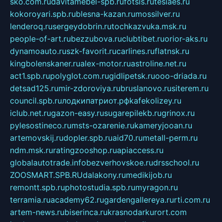
sko.com.ru
davitamebel-spb.ru
fotsis.ru
tesiaes.ru
kokoroyari.spb.ru
blesna-kazan.ru
mossilver.ru
lenderoq.ru
sergeydobrin.ru
tochkazvuka.msk.ru
people-of-art.ru
bezzubova.ru
clubtibet.ru
orior-aks.ru
dynamoauto.ru
szk-favorit.ru
carlines.ru
flatnsk.ru
kingbolenskaner.ru
alex-motor.ru
astroline.net.ru
act1.spb.ru
polyglot.com.ru
gidlipetsk.ru
ooo-driada.ru
detsad125.ru
mir-zdoroviya.ru
bruslanovo.ru
siterem.ru
council.spb.ru
лодкипатриот.рф
kafekolizey.ru
iclub.net.ru
gazon-easy.ru
sugarepilekb.ru
grinox.ru
pylesostineco.ru
msts-ozarenie.ru
kameryjooan.ru
artemovskij.ru
dopler.spb.ru
aid70.ru
metall-perm.ru
ndm.msk.ru
ratingzooshop.ru
apiaccess.ru
globalautotrade.info
bezverhovskoe.ru
drsschool.ru
ZOOSMART.SPB.RU
dalakony.ru
medikijob.ru
remontt.spb.ru
photostudia.spb.ru
myragon.ru
terramia.ru
academy62.ru
gardengallereya.ru
rti.com.ru
artem-news.ru
biserinca.ru
krasnodarkurort.com