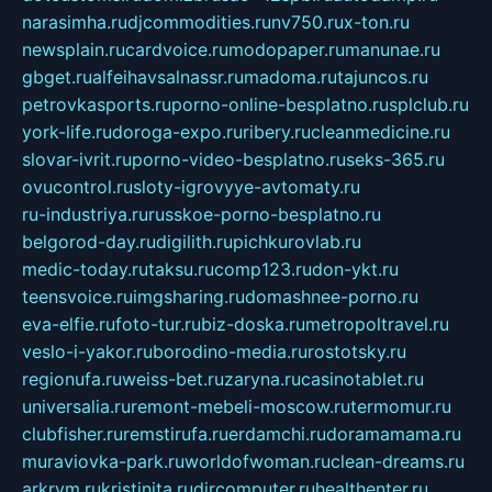
narasimha.ru
djcommodities.ru
nv750.ru
x-ton.ru
newsplain.ru
cardvoice.ru
modopaper.ru
manunae.ru
gbget.ru
alfeihavsalnassr.ru
madoma.ru
tajuncos.ru
petrovkasports.ru
porno-online-besplatno.ru
splclub.ru
york-life.ru
doroga-expo.ru
ribery.ru
cleanmedicine.ru
slovar-ivrit.ru
porno-video-besplatno.ru
seks-365.ru
ovucontrol.ru
sloty-igrovyye-avtomaty.ru
ru-industriya.ru
russkoe-porno-besplatno.ru
belgorod-day.ru
digilith.ru
pichkurovlab.ru
medic-today.ru
taksu.ru
comp123.ru
don-ykt.ru
teensvoice.ru
imgsharing.ru
domashnee-porno.ru
eva-elfie.ru
foto-tur.ru
biz-doska.ru
metropoltravel.ru
veslo-i-yakor.ru
borodino-media.ru
rostotsky.ru
regionufa.ru
weiss-bet.ru
zaryna.ru
casinotablet.ru
universalia.ru
remont-mebeli-moscow.ru
termomur.ru
clubfisher.ru
remstirufa.ru
erdamchi.ru
doramamama.ru
muraviovka-park.ru
worldofwoman.ru
clean-dreams.ru
arkrym.ru
kristinita.ru
dircomputer.ru
healthenter.ru