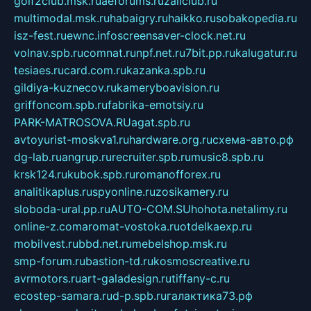
golf2club.msk.ru
aeforums.ru
zallclub.ru
multimodal.msk.ru
habaigry.ru
haikko.ru
sobakopedia.ru
isz-fest.ru
ewnc.info
screensaver-clock.net.ru
volnav.spb.ru
comnat.ru
npf.net.ru
7bit.pp.ru
kalugatur.ru
tesiaes.ru
card.com.ru
kazanka.spb.ru
gildiya-kuznecov.ru
kameryboavision.ru
griffoncom.spb.ru
fabrika-emotsiy.ru
PARK-MATROSOVA.RU
agat.spb.ru
avtoyurist-moskva1.ru
hardware.org.ru
схема-авто.рф
dg-lab.ru
angrup.ru
recruiter.spb.ru
music8.spb.ru
krsk124.ru
kubok.spb.ru
romanofforex.ru
analitikaplus.ru
spyonline.ru
zosikamery.ru
sloboda-ural.pp.ru
AUTO-COM.SU
hohota.net
alimy.ru
online-z.com
aromat-vostoka.ru
otdelkaexp.ru
mobilvest.ru
bbd.net.ru
mebelshop.msk.ru
smp-forum.ru
bastion-td.ru
kosmoscreative.ru
avrmotors.ru
art-galadesign.ru
tiffany-c.ru
ecostep-samara.ru
d-p.spb.ru
галактика73.рф