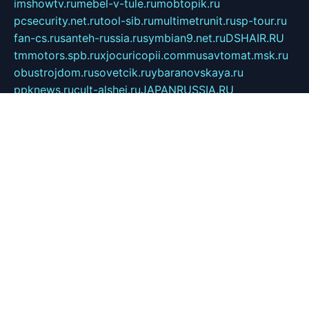
imshowtv.ru
mebel-v-tule.ru
mobtopik.ru
pcsecurity.net.ru
tool-sib.ru
multimetrunit.ru
sp-tour.ru
fan-cs.ru
santeh-russia.ru
symbian9.net.ru
DSHAIR.RU
tmmotors.spb.ru
xjocuricopii.com
musavtomat.msk.ru
obustrojdom.ru
sovetcik.ru
ybaranovskaya.ru
ppknews.ru
cult-alshei.ru
JAPANRUSSIA.RU
proekciyamebel.ru
imper-finans.ru
rim.org.ru
glamourai.ru
brassminus.ru
zabor-pro.ru
ftn.pp.ru
dorogoe58.ru
laimengpacker.ru
kuzova-zapchasti.ru
sageerp.ru
taxodrom.ru
dsrazvitie.ru
hardcity.net.ru
ratinghomegames.ru
topservice25.ru
gubernyan.ru
gtglasslined.ru
ii4.ru
tssport.spb.ru
andorra24.com
blackwallstreet.ru
oboimos.ru
optim-doors.com.ru
ikuch.ru
nycr.org.ru
npa21.ru
vremya-ch.spb.ru
desert000.ru
ivtorgi.ru
ifiori.ru
catalog-statei.ru
dcv.org.ru
spetsmaster174.ru
ipkameryhiseeu.ru
dum26.ru
ruspol.spb.ru
fr-opendp.ru
kam-solnyshko.ru
cheyenne-arapaho.ru
sevzapmetal.spb.ru