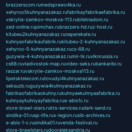
brazzerscom.ru
medsprawo4ka.ru
xehyroo5kuhnyanazakaz.ru
fabrikayfabrikaefabrika.ru
vskrytie-zamkov-moskva-113.ru
biletnadom.ru
zed-online.ru
pimchax.ru
brazzers-hd.ru
z-host.ru
kitubeu2kuhnyanazakaz.ru
naperekate.ru
kuhnyaofabrikaufabrik.ru
kitubeu-2-kuhnyanazakaz.ru
xehyroo-5-kuhnyanazakaz.ru
cs-68.ru
guzywia-4-kuhnyanazakaz.ru
mir-tk.ru
vlknrussia.ru
cs68.ru
vladivostok-map.ru
video-seks.ru
bankaribi.ru
raszar.ru
vskrytie-zamkov-moskva113.ru
lipetsktelecom.ru
tovudyi4kuhnyanazakaz.ru
seksuzb.ru
guzywia4kuhnyanazakaz.ru
fabrikaofabrikaokuhny.ru
kuhnyaekuhnyaafabrika.ru
kuhnyaykuhnyayfabrika.ru
e-abis1c.ru
store-brawl-stars.ru
kts-services.ru
dark-sand.ru
sindika-01.ru
sp-life.ru
x-legion.ru
sib-archives.ru
e-abis-1-c.ru
sindika01.ru
venda-festival.ru
store-brawlstars.ru
dooraleksandria.ru