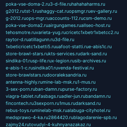
poka-vse-doma-2.ru
3-d-file.ru
hahahaharms.ru
g2012.ru
tst-1.ru
shaggy-cat.ru
opsmgr.ru
ev-gallery.ru
g-2012.ru
ops-mgr.ru
accounts-112.ru
csm-demo.ru
poka-vse-doma2.ru
airgungames.ru
allseo-host.ru
tehosmotre.ru
varieta-yug.ru
cricetc1xbetr1xbetcc2.ru
raytor-d.ru
atillagunn.ru
3d-file.ru
1xbeticricetc1xbetti5.ru
uafoot-statti.ru
e-abis1c.ru
store-brawl-stars.ru
kts-services.ru
dark-sand.ru
sindika-01.ru
sp-life.ru
x-legion.ru
sib-archives.ru
e-abis-1-c.ru
sindika01.ru
venda-festival.ru
store-brawlstars.ru
dooraleksandria.ru
antenna-highly.ru
mine-lab-msk.ru
1-mus.ru
3-sex-porn.ru
ban-damn.ru
purse-factory.ru
viagra-tablet.ru
fasbags.ru
adler-jun.ru
bandamn.ru
fincontech.ru
3sexporn.ru
1mus.ru
darksand.ru
rebus-toys.ru
minelab-msk.ru
alabuga-cityhotel.ru
medsprawo-4-ka.ru
2864420.ru
blagodarenie-spb.ru
zajmy24.ru
tovudyi-4-kuhnyanazakaz.ru