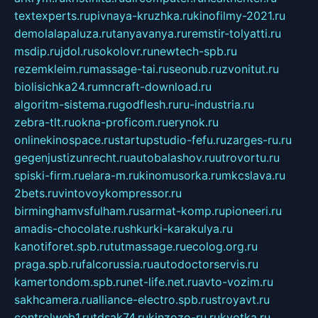
textexperts.ru
pivnaya-kruzhka.ru
kinofilmy-2021.ru
demolalapaluza.ru
tanyavanya.ru
remstir-tolyatti.ru
msdip.ru
jdol.ru
sokolovr.ru
newtech-spb.ru
rezemkleim.ru
massage-tai.ru
seonub.ru
zvonitut.ru
biolisichka24.ru
mncraft-download.ru
algoritm-sistema.ru
godflesh.ru
ru-industria.ru
zebra-tlt.ru
okna-proficom.ru
erynok.ru
onlinekinospace.ru
startupstudio-fefu.ru
zarges-ru.ru
gegenjustizunrecht.ru
autobalashov.ru
utrovortu.ru
spiski-firm.ru
elara-m.ru
kinomusorka.ru
mkcslava.ru
2bets.ru
vintovoykompressor.ru
birminghamvsfulham.ru
sarmat-komp.ru
pioneeri.ru
amadis-chocolate.ru
shkurki-karakulya.ru
kanotiforet.spb.ru
tutmassage.ru
ecolog.org.ru
praga.spb.ru
falcorussia.ru
autodoctorservis.ru
kamertondom.spb.ru
net-life.net.ru
avto-vozim.ru
sakhcamera.ru
alliance-electro.spb.ru
stroyavt.ru
controlweb1.ru
tdsak74.ru
kinzozo-ru.ru
kvotka.ru