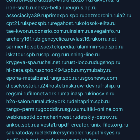
iron-snab.ru
costa-bella.ru
eugrus.pp.ru
associaciya39.ru
primexpo.spb.ru
bezmorchin.ru
ia2.ru
cpt21.ru
ispecspb.ru
regahost.ru
kolosok-elita.ru
tae-kwon.ru
consrio.com.ru
insiam.ru
avegainfo.ru
archery161.ru
bigencyclica.ru
vlast16.ru
korru.net
sarmiento.spb.su
extelopedia.ru
lammin-suo.spb.ru
iskatour.spb.ru
snpi.org.ru
running-line.ru
krygeva-spa.ru
chel.net.ru
rust-loco.ru
dugshop.ru
hl-beta.spb.ru
school494.spb.ru
mymubaby.ru
epoha-metalband.ru
ngr.spb.ru
rusgosnews.com
dieselvostok.ru
24hostel.msk.ru
w-dev.ru
f-ship.ru
regsmi.ru
filmnetwork.ru
malinasp.ru
kinosvin.ru
h2o-salon.ru
malutkayork.ru
deltaprim.spb.ru
tango-perm.ru
gooddir.ru
sgv.su
multiki-online.com
webkrasotki.com
cherinvest.ru
detskiy-ostrov.ru
ankou.spb.ru
alvesta1.ru
pdf-creator.ru
nix-files.org.ru
sakhatoday.ru
elektrikersymboler.ru
sputnikyes.ru