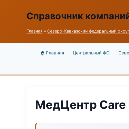
Справочник компани
Главная
»
Северо-Кавказский федеральный окру
🏠 Главная
Центральный ФО
Севе
МедЦентр Care 