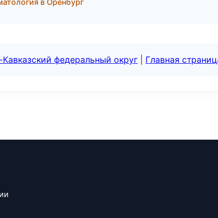
матология в Оренбург
-Кавказский федеральный округ
|
Главная страниц
сии