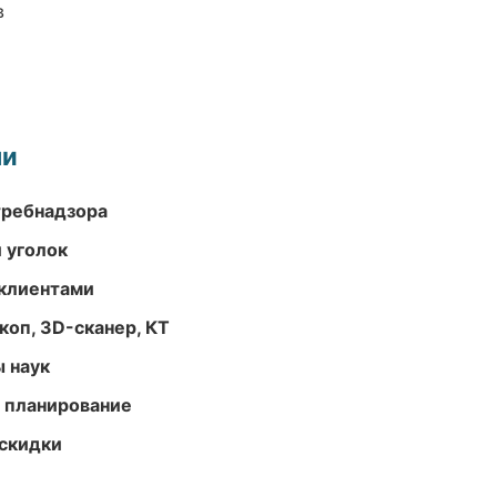
в
ми
требнадзора
 уголок
 клиентами
оп, 3D-сканер, КТ
ы наук
 планирование
скидки