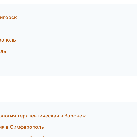
тигорск
рополь
оль
ология терапевтическая в Воронеж
ия в Симферополь