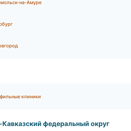
сомольск-на-Амуре
рбург
овгород
офильные клиники
о-Кавказский федеральный округ