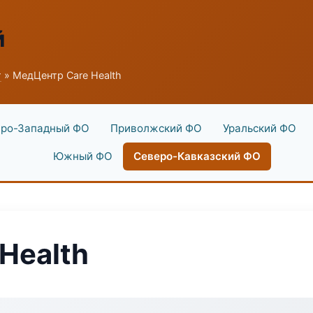
й
г
» МедЦентр Care Health
ро-Западный ФО
Приволжский ФО
Уральский ФО
Южный ФО
Северо-Кавказский ФО
Health