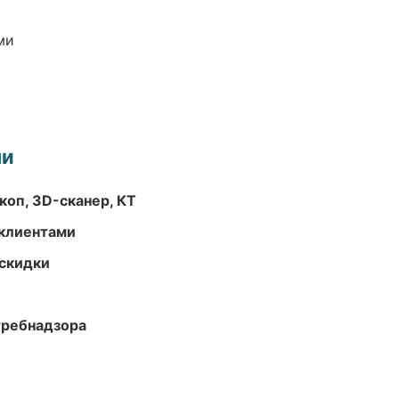
ми
ми
оп, 3D-сканер, КТ
 клиентами
скидки
требнадзора