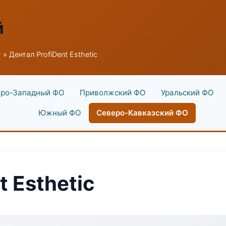
й
г
» Дентал ProfiDent Esthetic
ро-Западный ФО
Приволжский ФО
Уральский ФО
Южный ФО
Северо-Кавказский ФО
t Esthetic