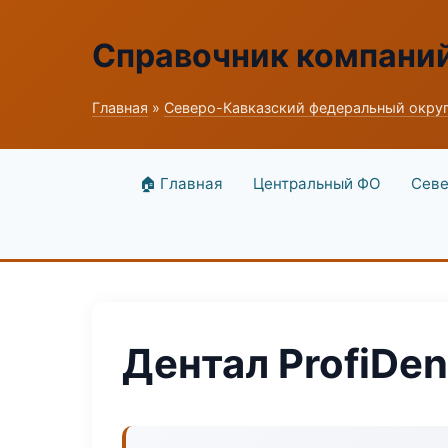
Справочник компани
Главная
»
Северо-Кавказский федеральный окру
🏠 Главная
Центральный ФО
Севе
Дентал ProfiDen