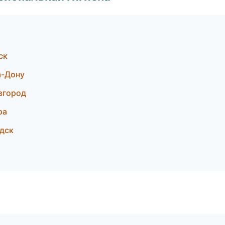
ск
а-Дону
вгород
ра
одск