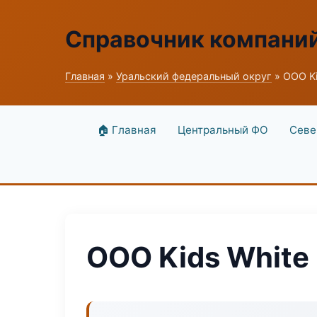
Справочник компани
Главная
»
Уральский федеральный округ
» ООО Ki
🏠 Главная
Центральный ФО
Севе
ООО Kids White