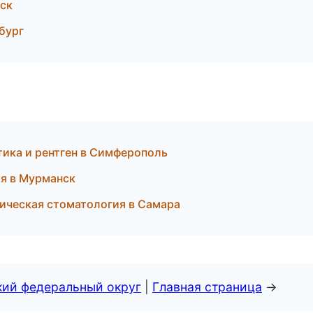
ск
бург
тика и рентген в Симферополь
ия в Мурманск
тическая стоматология в Самара
кий федеральный округ
|
Главная страница
→