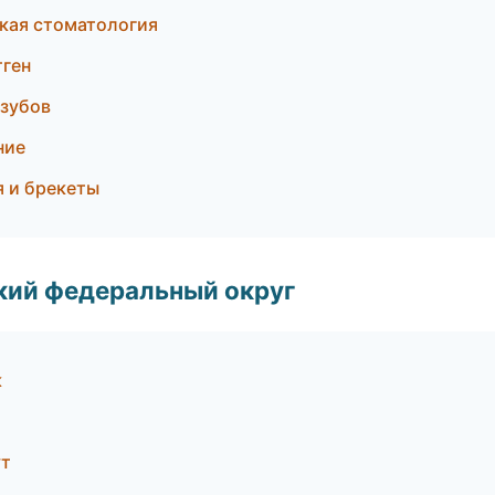
ская стоматология
тген
 зубов
ние
я и брекеты
ский федеральный округ
к
ут