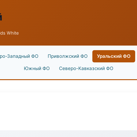
й
ds White
ро-Западный ФО
Приволжский ФО
Уральский ФО
Южный ФО
Северо-Кавказский ФО