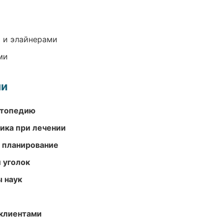
 и элайнерами
ми
ми
ортопедию
тика при лечении
 планирование
 уголок
ы наук
 клиентами