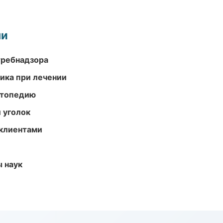
ми
требнадзора
тика при лечении
ортопедию
 уголок
 клиентами
ы наук