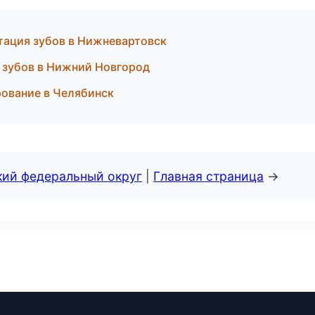
тация зубов в Нижневартовск
 зубов в Нижний Новгород
рование в Челябинск
кий федеральный округ
|
Главная страница
→