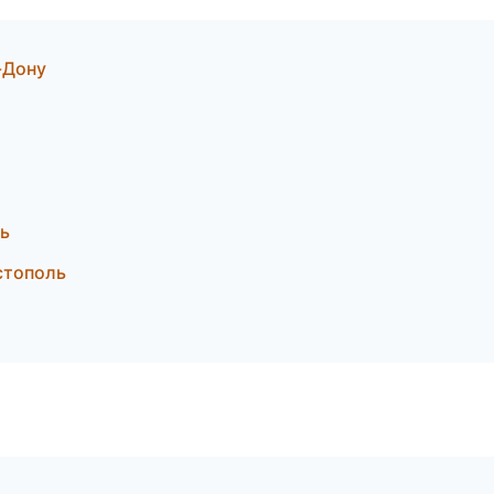
-Дону
ь
стополь