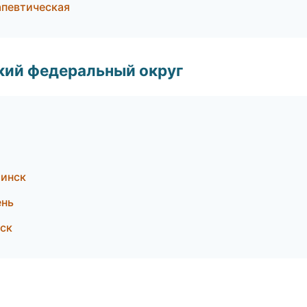
апевтическая
ский федеральный округ
бинск
ень
ск