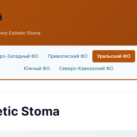
й
тр Esthetic Stoma
ро-Западный ФО
Приволжский ФО
Уральский ФО
Южный ФО
Северо-Кавказский ФО
tic Stoma