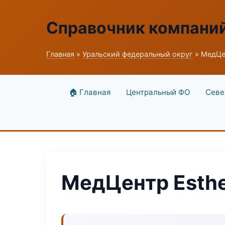
Справочник компани
Главная
»
Уральский федеральный округ
» МедЦен
🏠 Главная
Центральный ФО
Севе
МедЦентр Esthe