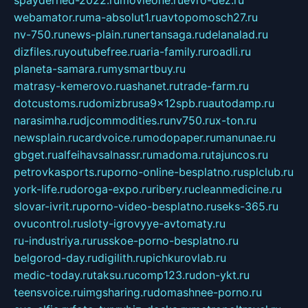
spayderhed-2022.ru
movieone.ru
evro-dez.ru
webamator.ru
ma-absolut1.ru
avtopomosch27.ru
nv-750.ru
news-plain.ru
nertansaga.ru
delanalad.ru
dizfiles.ru
youtubefree.ru
aria-family.ru
roadli.ru
planeta-samara.ru
mysmartbuy.ru
matrasy-kemerovo.ru
ashanet.ru
trade-farm.ru
dotcustoms.ru
domizbrusa9x12spb.ru
autodamp.ru
narasimha.ru
djcommodities.ru
nv750.ru
x-ton.ru
newsplain.ru
cardvoice.ru
modopaper.ru
manunae.ru
gbget.ru
alfeihavsalnassr.ru
madoma.ru
tajuncos.ru
petrovkasports.ru
porno-online-besplatno.ru
splclub.ru
york-life.ru
doroga-expo.ru
ribery.ru
cleanmedicine.ru
slovar-ivrit.ru
porno-video-besplatno.ru
seks-365.ru
ovucontrol.ru
sloty-igrovyye-avtomaty.ru
ru-industriya.ru
russkoe-porno-besplatno.ru
belgorod-day.ru
digilith.ru
pichkurovlab.ru
medic-today.ru
taksu.ru
comp123.ru
don-ykt.ru
teensvoice.ru
imgsharing.ru
domashnee-porno.ru