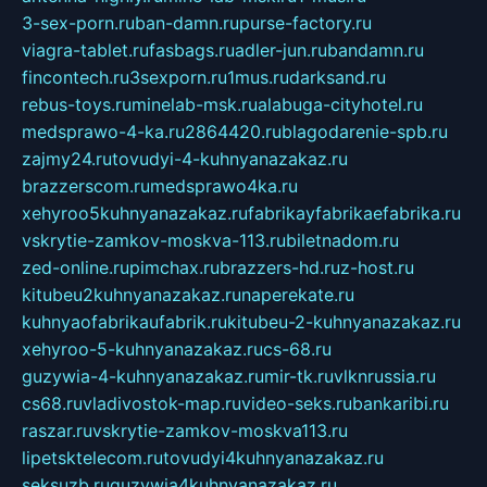
3-sex-porn.ru
ban-damn.ru
purse-factory.ru
viagra-tablet.ru
fasbags.ru
adler-jun.ru
bandamn.ru
fincontech.ru
3sexporn.ru
1mus.ru
darksand.ru
rebus-toys.ru
minelab-msk.ru
alabuga-cityhotel.ru
medsprawo-4-ka.ru
2864420.ru
blagodarenie-spb.ru
zajmy24.ru
tovudyi-4-kuhnyanazakaz.ru
brazzerscom.ru
medsprawo4ka.ru
xehyroo5kuhnyanazakaz.ru
fabrikayfabrikaefabrika.ru
vskrytie-zamkov-moskva-113.ru
biletnadom.ru
zed-online.ru
pimchax.ru
brazzers-hd.ru
z-host.ru
kitubeu2kuhnyanazakaz.ru
naperekate.ru
kuhnyaofabrikaufabrik.ru
kitubeu-2-kuhnyanazakaz.ru
xehyroo-5-kuhnyanazakaz.ru
cs-68.ru
guzywia-4-kuhnyanazakaz.ru
mir-tk.ru
vlknrussia.ru
cs68.ru
vladivostok-map.ru
video-seks.ru
bankaribi.ru
raszar.ru
vskrytie-zamkov-moskva113.ru
lipetsktelecom.ru
tovudyi4kuhnyanazakaz.ru
seksuzb.ru
guzywia4kuhnyanazakaz.ru