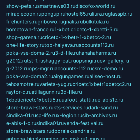
show-pets.ru
smartnews03.ru
discofoxworld.ru
miraclecoon.ru
pongup.ru
hostel65.ru
liura.ru
glasspb.ru
firehunters.ru
gribowo.ru
gnalis.ru
bulkitula.ru
hometown-france.ru
1-xbeticricetc-1-xbetti-5.ru
shop-garena.ru
cricetc-1-xbetr-1-xbetcc-2.ru
one-life-story.ru
top-halyava.ru
accounts112.ru
poka-vse-doma-2.ru
3-d-file.ru
hahahaharms.ru
g2012.ru
tst-1.ru
shaggy-cat.ru
opsmgr.ru
ev-gallery.ru
g-2012.ru
ops-mgr.ru
accounts-112.ru
csm-demo.ru
poka-vse-doma2.ru
airgungames.ru
allseo-host.ru
tehosmotre.ru
varieta-yug.ru
cricetc1xbetr1xbetcc2.ru
raytor-d.ru
atillagunn.ru
3d-file.ru
1xbeticricetc1xbetti5.ru
uafoot-statti.ru
e-abis1c.ru
store-brawl-stars.ru
kts-services.ru
dark-sand.ru
sindika-01.ru
sp-life.ru
x-legion.ru
sib-archives.ru
e-abis-1-c.ru
sindika01.ru
venda-festival.ru
store-brawlstars.ru
dooraleksandria.ru
antenna-highly.ru
mine-lab-msk.ru
1-mus.ru