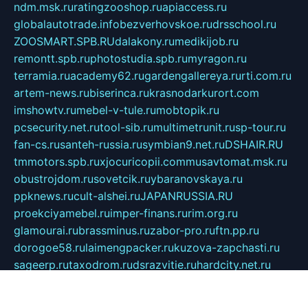
ndm.msk.ru
ratingzooshop.ru
apiaccess.ru
globalautotrade.info
bezverhovskoe.ru
drsschool.ru
ZOOSMART.SPB.RU
dalakony.ru
medikijob.ru
remontt.spb.ru
photostudia.spb.ru
myragon.ru
terramia.ru
academy62.ru
gardengallereya.ru
rti.com.ru
artem-news.ru
biserinca.ru
krasnodarkurort.com
imshowtv.ru
mebel-v-tule.ru
mobtopik.ru
pcsecurity.net.ru
tool-sib.ru
multimetrunit.ru
sp-tour.ru
fan-cs.ru
santeh-russia.ru
symbian9.net.ru
DSHAIR.RU
tmmotors.spb.ru
xjocuricopii.com
musavtomat.msk.ru
obustrojdom.ru
sovetcik.ru
ybaranovskaya.ru
ppknews.ru
cult-alshei.ru
JAPANRUSSIA.RU
proekciyamebel.ru
imper-finans.ru
rim.org.ru
glamourai.ru
brassminus.ru
zabor-pro.ru
ftn.pp.ru
dorogoe58.ru
laimengpacker.ru
kuzova-zapchasti.ru
sageerp.ru
taxodrom.ru
dsrazvitie.ru
hardcity.net.ru
ratinghomegames.ru
topservice25.ru
gubernyan.ru
gtglasslined.ru
ii4.ru
tssport.spb.ru
andorra24.com