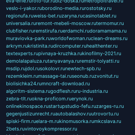
eva-elfie.ru
foto-tur.ru
biz-doska.ru
metropoltravel.ru
veslo-i-yakor.ru
borodino-media.ru
rostotsky.ru
regionufa.ru
weiss-bet.ru
zaryna.ru
casinotablet.ru
universalia.ru
remont-mebeli-moscow.ru
termomur.ru
clubfisher.ru
remstirufa.ru
erdamchi.ru
doramamama.ru
muraviovka-park.ru
worldofwoman.ru
clean-dreams.ru
arkrym.ru
kristinita.ru
dircomputer.ru
healthenter.ru
textexperts.ru
pivnaya-kruzhka.ru
kinofilmy-2021.ru
demolalapaluza.ru
tanyavanya.ru
remstir-tolyatti.ru
msdip.ru
jdol.ru
sokolovr.ru
newtech-spb.ru
rezemkleim.ru
massage-tai.ru
seonub.ru
zvonitut.ru
biolisichka24.ru
mncraft-download.ru
algoritm-sistema.ru
godflesh.ru
ru-industria.ru
zebra-tlt.ru
okna-proficom.ru
erynok.ru
onlinekinospace.ru
startupstudio-fefu.ru
zarges-ru.ru
gegenjustizunrecht.ru
autobalashov.ru
utrovortu.ru
spiski-firm.ru
elara-m.ru
kinomusorka.ru
mkcslava.ru
2bets.ru
vintovoykompressor.ru