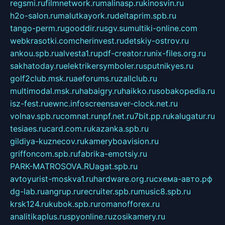
regsmi.ru
filmnetwork.ru
malinasp.ru
kinosvin.ru
h2o-salon.ru
malutkayork.ru
deltaprim.spb.ru
tango-perm.ru
gooddir.ru
sgv.su
multiki-online.com
webkrasotki.com
cherinvest.ru
detskiy-ostrov.ru
ankou.spb.ru
alvesta1.ru
pdf-creator.ru
nix-files.org.ru
sakhatoday.ru
elektrikersymboler.ru
sputnikyes.ru
golf2club.msk.ru
aeforums.ru
zallclub.ru
multimodal.msk.ru
habaigry.ru
haikko.ru
sobakopedia.ru
isz-fest.ru
ewnc.info
screensaver-clock.net.ru
volnav.spb.ru
comnat.ru
npf.net.ru
7bit.pp.ru
kalugatur.ru
tesiaes.ru
card.com.ru
kazanka.spb.ru
gildiya-kuznecov.ru
kameryboavision.ru
griffoncom.spb.ru
fabrika-emotsiy.ru
PARK-MATROSOVA.RU
agat.spb.ru
avtoyurist-moskva1.ru
hardware.org.ru
схема-авто.рф
dg-lab.ru
angrup.ru
recruiter.spb.ru
music8.spb.ru
krsk124.ru
kubok.spb.ru
romanofforex.ru
analitikaplus.ru
spyonline.ru
zosikamery.ru