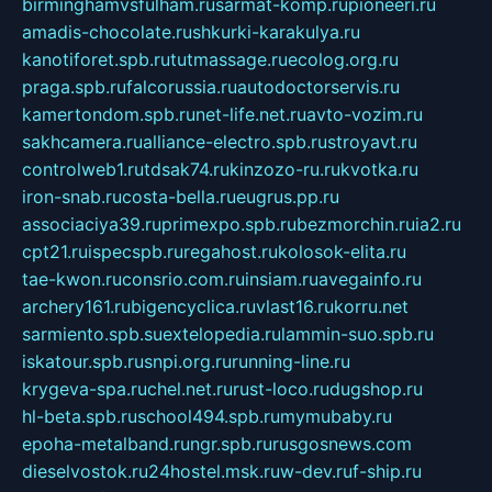
birminghamvsfulham.ru
sarmat-komp.ru
pioneeri.ru
amadis-chocolate.ru
shkurki-karakulya.ru
kanotiforet.spb.ru
tutmassage.ru
ecolog.org.ru
praga.spb.ru
falcorussia.ru
autodoctorservis.ru
kamertondom.spb.ru
net-life.net.ru
avto-vozim.ru
sakhcamera.ru
alliance-electro.spb.ru
stroyavt.ru
controlweb1.ru
tdsak74.ru
kinzozo-ru.ru
kvotka.ru
iron-snab.ru
costa-bella.ru
eugrus.pp.ru
associaciya39.ru
primexpo.spb.ru
bezmorchin.ru
ia2.ru
cpt21.ru
ispecspb.ru
regahost.ru
kolosok-elita.ru
tae-kwon.ru
consrio.com.ru
insiam.ru
avegainfo.ru
archery161.ru
bigencyclica.ru
vlast16.ru
korru.net
sarmiento.spb.su
extelopedia.ru
lammin-suo.spb.ru
iskatour.spb.ru
snpi.org.ru
running-line.ru
krygeva-spa.ru
chel.net.ru
rust-loco.ru
dugshop.ru
hl-beta.spb.ru
school494.spb.ru
mymubaby.ru
epoha-metalband.ru
ngr.spb.ru
rusgosnews.com
dieselvostok.ru
24hostel.msk.ru
w-dev.ru
f-ship.ru