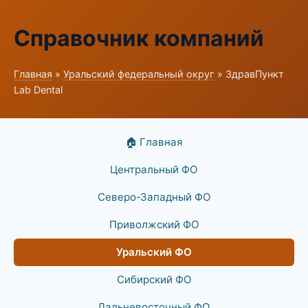
Справочник компаний
Главная
»
Уральский федеральный округ
» ЗдравПункт
Lab Dental
🏠 Главная
Центральный ФО
Северо-Западный ФО
Приволжский ФО
Уральский ФО
Сибирский ФО
Дальневосточный ФО