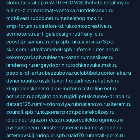
sloboda-ural.pp.ru
AUTO-COM.SU
hohota.net
alimy.ru
online-z.com
aromat-vostoka.ru
otdelkaexp.ru
mobilvest.ru
bbd.net.ru
mebelshop.msk.ru
smp-forum.ru
bastion-td.ru
kosmoscreative.ru
avrmotors.ru
art-galadesign.ru
tiffany-c.ru
ecostep-samara.ru
d-p.spb.ru
галактика73.рф
sko.com.ru
davitamebel-spb.ru
fotsis.ru
tesiaes.ru
kokoroyari.spb.ru
blesna-kazan.ru
mossilver.ru
lenderoq.ru
sergeydobrin.ru
tochkazvuka.msk.ru
people-of-art.ru
bezzubova.ru
clubtibet.ru
orior-aks.ru
dynamoauto.ru
szk-favorit.ru
carlines.ru
flatnsk.ru
kingbolenskaner.ru
alex-motor.ru
astroline.net.ru
act1.spb.ru
polyglot.com.ru
gidlipetsk.ru
ooo-driada.ru
detsad125.ru
mir-zdoroviya.ru
bruslanovo.ru
siterem.ru
council.spb.ru
лодкипатриот.рф
kafekolizey.ru
iclub.net.ru
gazon-easy.ru
sugarepilekb.ru
grinox.ru
pylesostineco.ru
msts-ozarenie.ru
kameryjooan.ru
artemovskij.ru
dopler.spb.ru
aid70.ru
metall-perm.ru