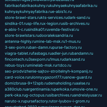
fabrikaofabrikaokuhny.ru
kuhnyaekuhnyaafabrika.ru
kuhnyaykuhnyayfabrika.ru
e-abis1c.ru
store-brawl-stars.ru
kts-services.ru
dark-sand.ru
sindika-01.ru
sp-life.ru
x-legion.ru
sib-archives.ru
e-abis-1-c.ru
sindika01.ru
venda-festival.ru
store-brawlstars.ru
dooraleksandria.ru
antenna-highly.ru
mine-lab-msk.ru
1-mus.ru
3-sex-porn.ru
ban-damn.ru
purse-factory.ru
viagra-tablet.ru
fasbags.ru
adler-jun.ru
bandamn.ru
fincontech.ru
3sexporn.ru
1mus.ru
darksand.ru
rebus-toys.ru
minelab-msk.ru
rtdco.ru
seo-prodvizhenie-sajtov-stroitelnyh-kompanij.ru
card-voice.ru
rulonnyygazon177.ru
snow-guard.ru
domizbrusa-9x12spb.ru
demaholding.ru
aalse.ru
a380club.ru
argentinamia.ru
perkoka.ru
movie-one.ru
perk-oka.ru
g-octopus.ru
sibarchives.ru
andreislyusar.ru
naruto-x.ru
pursefactory.ru
tor-lyubov-i-grom.ru