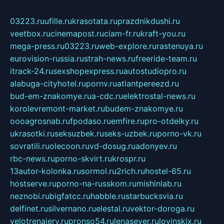
03223.ru
ufille.ru
krasotata.ru
prazdnikdushi.ru
veetbox.ru
cinemapost.ru
ciam-fr.ru
kraft-you.ru
mega-press.ru
03223.ru
web-explore.ru
rastenuya.ru
eurovision-russia.ru
strah-news.ru
freeride-team.ru
itrack-24.ru
sexshopexpress.ru
autostudiopro.ru
alabuga-cityhotel.ru
pornv.ru
atlantpereezd.ru
bud-em-znakomye.ru
a-cdc.ru
elektrostal-news.ru
korolevremont-market.ru
budem-znakomye.ru
oooagrosnab.ru
fpodaso.ru
emfire.ru
pro-otdelky.ru
ukrasotki.ru
seksuzbek.ru
seks-uzbek.ru
porno-vk.ru
sovratili.ru
olecoon.ru
vd-dosug.ru
adonyev.ru
rbc-news.ru
porno-skvirt.ru
krospr.ru
13autor-kolonka.ru
sormol.ru
2rich.ru
hostel-65.ru
hostserve.ru
porno-na-russkom.ru
mishinlab.ru
neznobi.ru
bigfatcc.ru
habble.ru
starbucksvia.ru
delfinet.ru
silvernano.ru
elestal.ru
vektor-doroga.ru
velotrenajery.ru
pronso54.ru
lenasever.ru
lovinskix.ru