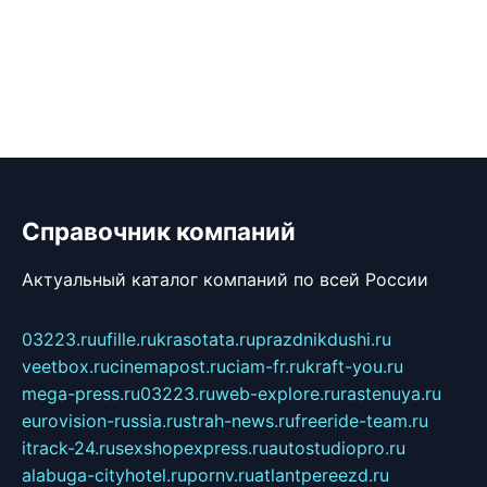
Справочник компаний
Актуальный каталог компаний по всей России
03223.ru
ufille.ru
krasotata.ru
prazdnikdushi.ru
veetbox.ru
cinemapost.ru
ciam-fr.ru
kraft-you.ru
mega-press.ru
03223.ru
web-explore.ru
rastenuya.ru
eurovision-russia.ru
strah-news.ru
freeride-team.ru
itrack-24.ru
sexshopexpress.ru
autostudiopro.ru
alabuga-cityhotel.ru
pornv.ru
atlantpereezd.ru