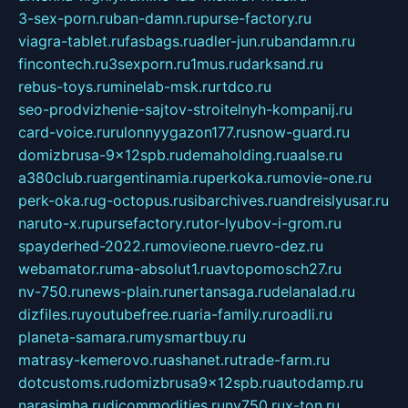
3-sex-porn.ru
ban-damn.ru
purse-factory.ru
viagra-tablet.ru
fasbags.ru
adler-jun.ru
bandamn.ru
fincontech.ru
3sexporn.ru
1mus.ru
darksand.ru
rebus-toys.ru
minelab-msk.ru
rtdco.ru
seo-prodvizhenie-sajtov-stroitelnyh-kompanij.ru
card-voice.ru
rulonnyygazon177.ru
snow-guard.ru
domizbrusa-9x12spb.ru
demaholding.ru
aalse.ru
a380club.ru
argentinamia.ru
perkoka.ru
movie-one.ru
perk-oka.ru
g-octopus.ru
sibarchives.ru
andreislyusar.ru
naruto-x.ru
pursefactory.ru
tor-lyubov-i-grom.ru
spayderhed-2022.ru
movieone.ru
evro-dez.ru
webamator.ru
ma-absolut1.ru
avtopomosch27.ru
nv-750.ru
news-plain.ru
nertansaga.ru
delanalad.ru
dizfiles.ru
youtubefree.ru
aria-family.ru
roadli.ru
planeta-samara.ru
mysmartbuy.ru
matrasy-kemerovo.ru
ashanet.ru
trade-farm.ru
dotcustoms.ru
domizbrusa9x12spb.ru
autodamp.ru
narasimha.ru
djcommodities.ru
nv750.ru
x-ton.ru