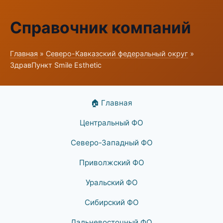
Справочник компаний
Главная
»
Северо-Кавказский федеральный округ
»
ЗдравПункт Smile Esthetic
🏠 Главная
Центральный ФО
Северо-Западный ФО
Приволжский ФО
Уральский ФО
Сибирский ФО
Дальневосточный ФО