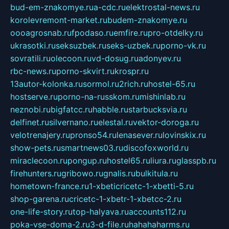
bud-em-znakomye.ru
a-cdc.ru
elektrostal-news.ru
korolevremont-market.ru
budem-znakomye.ru
oooagrosnab.ru
fpodaso.ru
emfire.ru
pro-otdelky.ru
ukrasotki.ru
seksuzbek.ru
seks-uzbek.ru
porno-vk.ru
sovratili.ru
olecoon.ru
vd-dosug.ru
adonyev.ru
rbc-news.ru
porno-skvirt.ru
krospr.ru
13autor-kolonka.ru
sormol.ru
2rich.ru
hostel-65.ru
hostserve.ru
porno-na-russkom.ru
mishinlab.ru
neznobi.ru
bigfatcc.ru
habble.ru
starbucksvia.ru
delfinet.ru
silvernano.ru
elestal.ru
vektor-doroga.ru
velotrenajery.ru
pronso54.ru
lenasever.ru
lovinskix.ru
show-pets.ru
smartnews03.ru
discofoxworld.ru
miraclecoon.ru
pongup.ru
hostel65.ru
liura.ru
glasspb.ru
firehunters.ru
gribowo.ru
gnalis.ru
bulkitula.ru
hometown-france.ru
1-xbeticricetc-1-xbetti-5.ru
shop-garena.ru
cricetc-1-xbetr-1-xbetcc-2.ru
one-life-story.ru
top-halyava.ru
accounts112.ru
poka-vse-doma-2.ru
3-d-file.ru
hahahaharms.ru