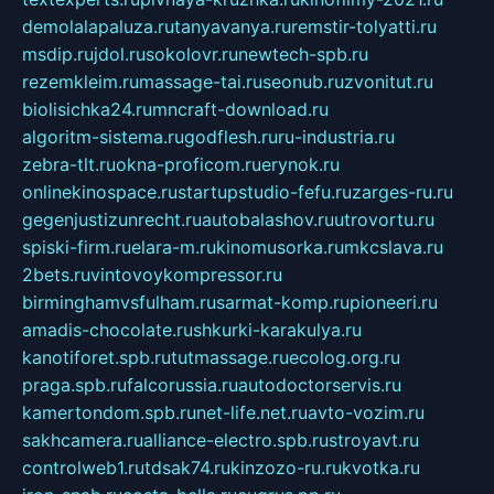
demolalapaluza.ru
tanyavanya.ru
remstir-tolyatti.ru
msdip.ru
jdol.ru
sokolovr.ru
newtech-spb.ru
rezemkleim.ru
massage-tai.ru
seonub.ru
zvonitut.ru
biolisichka24.ru
mncraft-download.ru
algoritm-sistema.ru
godflesh.ru
ru-industria.ru
zebra-tlt.ru
okna-proficom.ru
erynok.ru
onlinekinospace.ru
startupstudio-fefu.ru
zarges-ru.ru
gegenjustizunrecht.ru
autobalashov.ru
utrovortu.ru
spiski-firm.ru
elara-m.ru
kinomusorka.ru
mkcslava.ru
2bets.ru
vintovoykompressor.ru
birminghamvsfulham.ru
sarmat-komp.ru
pioneeri.ru
amadis-chocolate.ru
shkurki-karakulya.ru
kanotiforet.spb.ru
tutmassage.ru
ecolog.org.ru
praga.spb.ru
falcorussia.ru
autodoctorservis.ru
kamertondom.spb.ru
net-life.net.ru
avto-vozim.ru
sakhcamera.ru
alliance-electro.spb.ru
stroyavt.ru
controlweb1.ru
tdsak74.ru
kinzozo-ru.ru
kvotka.ru