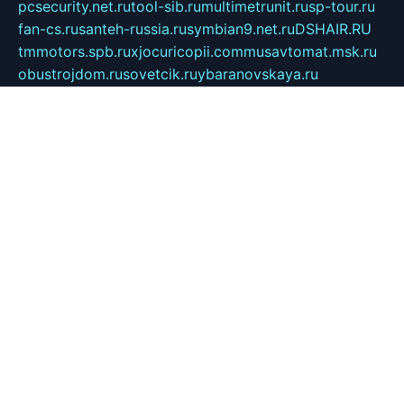
pcsecurity.net.ru
tool-sib.ru
multimetrunit.ru
sp-tour.ru
fan-cs.ru
santeh-russia.ru
symbian9.net.ru
DSHAIR.RU
tmmotors.spb.ru
xjocuricopii.com
musavtomat.msk.ru
obustrojdom.ru
sovetcik.ru
ybaranovskaya.ru
ppknews.ru
cult-alshei.ru
JAPANRUSSIA.RU
proekciyamebel.ru
imper-finans.ru
rim.org.ru
glamourai.ru
brassminus.ru
zabor-pro.ru
ftn.pp.ru
dorogoe58.ru
laimengpacker.ru
kuzova-zapchasti.ru
sageerp.ru
taxodrom.ru
dsrazvitie.ru
hardcity.net.ru
ratinghomegames.ru
topservice25.ru
gubernyan.ru
gtglasslined.ru
ii4.ru
tssport.spb.ru
andorra24.com
blackwallstreet.ru
oboimos.ru
optim-doors.com.ru
ikuch.ru
nycr.org.ru
npa21.ru
vremya-ch.spb.ru
desert000.ru
ivtorgi.ru
ifiori.ru
catalog-statei.ru
dcv.org.ru
spetsmaster174.ru
ipkameryhiseeu.ru
dum26.ru
ruspol.spb.ru
fr-opendp.ru
kam-solnyshko.ru
cheyenne-arapaho.ru
sevzapmetal.spb.ru
ted-lapidus.spb.ru
parasite-eliminator.ru