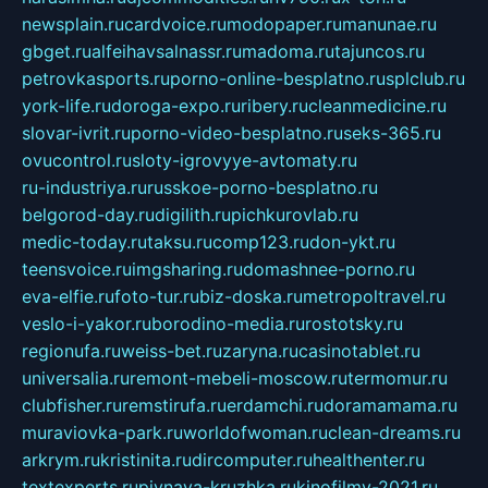
newsplain.ru
cardvoice.ru
modopaper.ru
manunae.ru
gbget.ru
alfeihavsalnassr.ru
madoma.ru
tajuncos.ru
petrovkasports.ru
porno-online-besplatno.ru
splclub.ru
york-life.ru
doroga-expo.ru
ribery.ru
cleanmedicine.ru
slovar-ivrit.ru
porno-video-besplatno.ru
seks-365.ru
ovucontrol.ru
sloty-igrovyye-avtomaty.ru
ru-industriya.ru
russkoe-porno-besplatno.ru
belgorod-day.ru
digilith.ru
pichkurovlab.ru
medic-today.ru
taksu.ru
comp123.ru
don-ykt.ru
teensvoice.ru
imgsharing.ru
domashnee-porno.ru
eva-elfie.ru
foto-tur.ru
biz-doska.ru
metropoltravel.ru
veslo-i-yakor.ru
borodino-media.ru
rostotsky.ru
regionufa.ru
weiss-bet.ru
zaryna.ru
casinotablet.ru
universalia.ru
remont-mebeli-moscow.ru
termomur.ru
clubfisher.ru
remstirufa.ru
erdamchi.ru
doramamama.ru
muraviovka-park.ru
worldofwoman.ru
clean-dreams.ru
arkrym.ru
kristinita.ru
dircomputer.ru
healthenter.ru
textexperts.ru
pivnaya-kruzhka.ru
kinofilmy-2021.ru