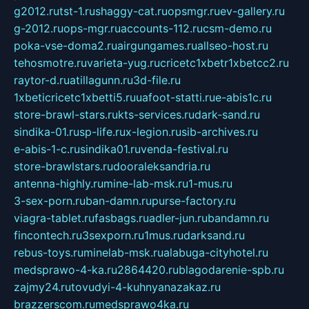
g2012.ru
tst-1.ru
shaggy-cat.ru
opsmgr.ru
ev-gallery.ru
g-2012.ru
ops-mgr.ru
accounts-112.ru
csm-demo.ru
poka-vse-doma2.ru
airgungames.ru
allseo-host.ru
tehosmotre.ru
varieta-yug.ru
cricetc1xbetr1xbetcc2.ru
raytor-d.ru
atillagunn.ru
3d-file.ru
1xbeticricetc1xbetti5.ru
uafoot-statti.ru
e-abis1c.ru
store-brawl-stars.ru
kts-services.ru
dark-sand.ru
sindika-01.ru
sp-life.ru
x-legion.ru
sib-archives.ru
e-abis-1-c.ru
sindika01.ru
venda-festival.ru
store-brawlstars.ru
dooraleksandria.ru
antenna-highly.ru
mine-lab-msk.ru
1-mus.ru
3-sex-porn.ru
ban-damn.ru
purse-factory.ru
viagra-tablet.ru
fasbags.ru
adler-jun.ru
bandamn.ru
fincontech.ru
3sexporn.ru
1mus.ru
darksand.ru
rebus-toys.ru
minelab-msk.ru
alabuga-cityhotel.ru
medsprawo-4-ka.ru
2864420.ru
blagodarenie-spb.ru
zajmy24.ru
tovudyi-4-kuhnyanazakaz.ru
brazzerscom.ru
medsprawo4ka.ru