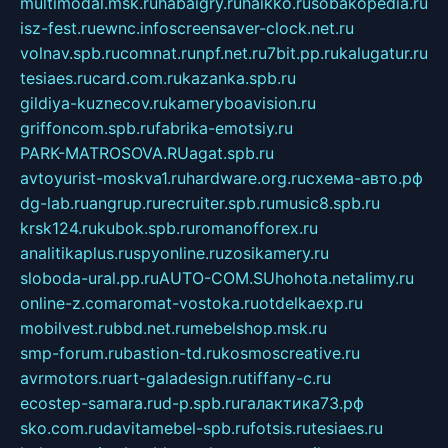
multimodal.msk.ru
habaigry.ru
haikko.ru
sobakopedia.ru
isz-fest.ru
ewnc.info
screensaver-clock.net.ru
volnav.spb.ru
comnat.ru
npf.net.ru
7bit.pp.ru
kalugatur.ru
tesiaes.ru
card.com.ru
kazanka.spb.ru
gildiya-kuznecov.ru
kameryboavision.ru
griffoncom.spb.ru
fabrika-emotsiy.ru
PARK-MATROSOVA.RU
agat.spb.ru
avtoyurist-moskva1.ru
hardware.org.ru
схема-авто.рф
dg-lab.ru
angrup.ru
recruiter.spb.ru
music8.spb.ru
krsk124.ru
kubok.spb.ru
romanofforex.ru
analitikaplus.ru
spyonline.ru
zosikamery.ru
sloboda-ural.pp.ru
AUTO-COM.SU
hohota.net
alimy.ru
online-z.com
aromat-vostoka.ru
otdelkaexp.ru
mobilvest.ru
bbd.net.ru
mebelshop.msk.ru
smp-forum.ru
bastion-td.ru
kosmoscreative.ru
avrmotors.ru
art-galadesign.ru
tiffany-c.ru
ecostep-samara.ru
d-p.spb.ru
галактика73.рф
sko.com.ru
davitamebel-spb.ru
fotsis.ru
tesiaes.ru