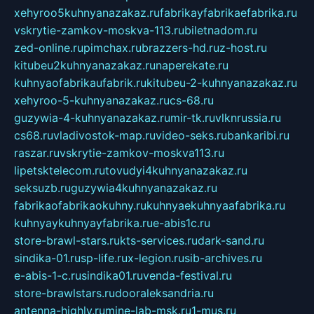
xehyroo5kuhnyanazakaz.ru
fabrikayfabrikaefabrika.ru
vskrytie-zamkov-moskva-113.ru
biletnadom.ru
zed-online.ru
pimchax.ru
brazzers-hd.ru
z-host.ru
kitubeu2kuhnyanazakaz.ru
naperekate.ru
kuhnyaofabrikaufabrik.ru
kitubeu-2-kuhnyanazakaz.ru
xehyroo-5-kuhnyanazakaz.ru
cs-68.ru
guzywia-4-kuhnyanazakaz.ru
mir-tk.ru
vlknrussia.ru
cs68.ru
vladivostok-map.ru
video-seks.ru
bankaribi.ru
raszar.ru
vskrytie-zamkov-moskva113.ru
lipetsktelecom.ru
tovudyi4kuhnyanazakaz.ru
seksuzb.ru
guzywia4kuhnyanazakaz.ru
fabrikaofabrikaokuhny.ru
kuhnyaekuhnyaafabrika.ru
kuhnyaykuhnyayfabrika.ru
e-abis1c.ru
store-brawl-stars.ru
kts-services.ru
dark-sand.ru
sindika-01.ru
sp-life.ru
x-legion.ru
sib-archives.ru
e-abis-1-c.ru
sindika01.ru
venda-festival.ru
store-brawlstars.ru
dooraleksandria.ru
antenna-highly.ru
mine-lab-msk.ru
1-mus.ru