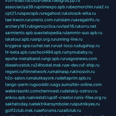
iron-snab.ru
costa-bella.ru
eugrus.pp.ru
associaciya39.ru
primexpo.spb.ru
bezmorchin.ru
ia2.ru
cpt21.ru
ispecspb.ru
regahost.ru
kolosok-elita.ru
tae-kwon.ru
consrio.com.ru
insiam.ru
avegainfo.ru
archery161.ru
bigencyclica.ru
vlast16.ru
korru.net
sarmiento.spb.su
extelopedia.ru
lammin-suo.spb.ru
iskatour.spb.ru
snpi.org.ru
running-line.ru
krygeva-spa.ru
chel.net.ru
rust-loco.ru
dugshop.ru
hl-beta.spb.ru
school494.spb.ru
mymubaby.ru
epoha-metalband.ru
ngr.spb.ru
rusgosnews.com
dieselvostok.ru
24hostel.msk.ru
w-dev.ru
f-ship.ru
regsmi.ru
filmnetwork.ru
malinasp.ru
kinosvin.ru
h2o-salon.ru
malutkayork.ru
deltaprim.spb.ru
tango-perm.ru
gooddir.ru
sgv.su
multiki-online.com
webkrasotki.com
cherinvest.ru
detskiy-ostrov.ru
ankou.spb.ru
alvesta1.ru
pdf-creator.ru
nix-files.org.ru
sakhatoday.ru
elektrikersymboler.ru
sputnikyes.ru
golf2club.msk.ru
aeforums.ru
zallclub.ru