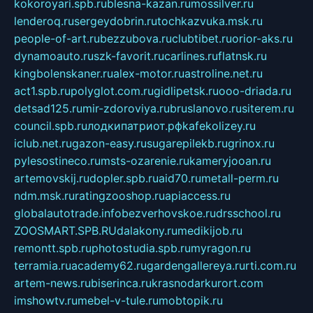
kokoroyari.spb.ru
blesna-kazan.ru
mossilver.ru
lenderoq.ru
sergeydobrin.ru
tochkazvuka.msk.ru
people-of-art.ru
bezzubova.ru
clubtibet.ru
orior-aks.ru
dynamoauto.ru
szk-favorit.ru
carlines.ru
flatnsk.ru
kingbolenskaner.ru
alex-motor.ru
astroline.net.ru
act1.spb.ru
polyglot.com.ru
gidlipetsk.ru
ooo-driada.ru
detsad125.ru
mir-zdoroviya.ru
bruslanovo.ru
siterem.ru
council.spb.ru
лодкипатриот.рф
kafekolizey.ru
iclub.net.ru
gazon-easy.ru
sugarepilekb.ru
grinox.ru
pylesostineco.ru
msts-ozarenie.ru
kameryjooan.ru
artemovskij.ru
dopler.spb.ru
aid70.ru
metall-perm.ru
ndm.msk.ru
ratingzooshop.ru
apiaccess.ru
globalautotrade.info
bezverhovskoe.ru
drsschool.ru
ZOOSMART.SPB.RU
dalakony.ru
medikijob.ru
remontt.spb.ru
photostudia.spb.ru
myragon.ru
terramia.ru
academy62.ru
gardengallereya.ru
rti.com.ru
artem-news.ru
biserinca.ru
krasnodarkurort.com
imshowtv.ru
mebel-v-tule.ru
mobtopik.ru