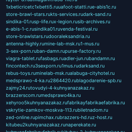
1xbeticricetc1xbetti5.ru
uafoot-statti.ru
e-abis1c.ru
store-brawl-stars.ru
kts-services.ru
dark-sand.ru
sindika-01.ru
sp-life.ru
x-legion.ru
sib-archives.ru
e-abis-1-c.ru
sindika01.ru
venda-festival.ru
store-brawlstars.ru
dooraleksandria.ru
antenna-highly.ru
mine-lab-msk.ru
1-mus.ru
3-sex-porn.ru
ban-damn.ru
purse-factory.ru
viagra-tablet.ru
fasbags.ru
adler-jun.ru
bandamn.ru
fincontech.ru
3sexporn.ru
1mus.ru
darksand.ru
rebus-toys.ru
minelab-msk.ru
alabuga-cityhotel.ru
medsprawo-4-ka.ru
2864420.ru
blagodarenie-spb.ru
zajmy24.ru
tovudyi-4-kuhnyanazakaz.ru
brazzerscom.ru
medsprawo4ka.ru
xehyroo5kuhnyanazakaz.ru
fabrikayfabrikaefabrika.ru
vskrytie-zamkov-moskva-113.ru
biletnadom.ru
zed-online.ru
pimchax.ru
brazzers-hd.ru
z-host.ru
kitubeu2kuhnyanazakaz.ru
naperekate.ru
kuhnyaofabrikaufabrik.ru
kitubeu-2-kuhnyanazakaz.ru