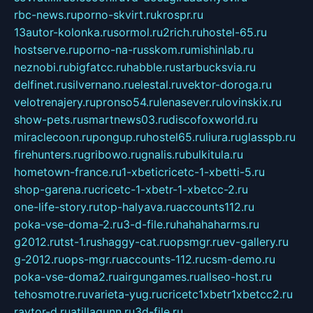
rbc-news.ru
porno-skvirt.ru
krospr.ru
13autor-kolonka.ru
sormol.ru
2rich.ru
hostel-65.ru
hostserve.ru
porno-na-russkom.ru
mishinlab.ru
neznobi.ru
bigfatcc.ru
habble.ru
starbucksvia.ru
delfinet.ru
silvernano.ru
elestal.ru
vektor-doroga.ru
velotrenajery.ru
pronso54.ru
lenasever.ru
lovinskix.ru
show-pets.ru
smartnews03.ru
discofoxworld.ru
miraclecoon.ru
pongup.ru
hostel65.ru
liura.ru
glasspb.ru
firehunters.ru
gribowo.ru
gnalis.ru
bulkitula.ru
hometown-france.ru
1-xbeticricetc-1-xbetti-5.ru
shop-garena.ru
cricetc-1-xbetr-1-xbetcc-2.ru
one-life-story.ru
top-halyava.ru
accounts112.ru
poka-vse-doma-2.ru
3-d-file.ru
hahahaharms.ru
g2012.ru
tst-1.ru
shaggy-cat.ru
opsmgr.ru
ev-gallery.ru
g-2012.ru
ops-mgr.ru
accounts-112.ru
csm-demo.ru
poka-vse-doma2.ru
airgungames.ru
allseo-host.ru
tehosmotre.ru
varieta-yug.ru
cricetc1xbetr1xbetcc2.ru
raytor-d.ru
atillagunn.ru
3d-file.ru