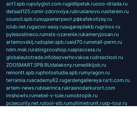
act1.spb.ru
polyglot.com.ru
gidlipetsk.ru
ooo-driada.ru
detsad125.ru
mir-zdoroviya.ru
bruslanovo.ru
siterem.ru
council.spb.ru
лодкипатриот.рф
kafekolizey.ru
iclub.net.ru
gazon-easy.ru
sugarepilekb.ru
grinox.ru
pylesostineco.ru
msts-ozarenie.ru
kameryjooan.ru
artemovskij.ru
dopler.spb.ru
aid70.ru
metall-perm.ru
ndm.msk.ru
ratingzooshop.ru
apiaccess.ru
globalautotrade.info
bezverhovskoe.ru
drsschool.ru
ZOOSMART.SPB.RU
dalakony.ru
medikijob.ru
remontt.spb.ru
photostudia.spb.ru
myragon.ru
terramia.ru
academy62.ru
gardengallereya.ru
rti.com.ru
artem-news.ru
biserinca.ru
krasnodarkurort.com
imshowtv.ru
mebel-v-tule.ru
mobtopik.ru
pcsecurity.net.ru
tool-sib.ru
multimetrunit.ru
sp-tour.ru
fan-cs.ru
santeh-russia.ru
symbian9.net.ru
DSHAIR.RU
tmmotors.spb.ru
xjocuricopii.com
musavtomat.msk.ru
obustrojdom.ru
sovetcik.ru
ybaranovskaya.ru
ppknews.ru
cult-alshei.ru
JAPANRUSSIA.RU