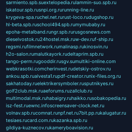
sarmiento.spb.su
extelopedia.ru
lammin-suo.spb.ru
iskatour.spb.ru
snpi.org.ru
running-line.ru
krygeva-spa.ru
chel.net.ru
rust-loco.ru
dugshop.ru
hl-beta.spb.ru
school494.spb.ru
mymubaby.ru
epoha-metalband.ru
ngr.spb.ru
rusgosnews.com
dieselvostok.ru
24hostel.msk.ru
w-dev.ru
f-ship.ru
regsmi.ru
filmnetwork.ru
malinasp.ru
kinosvin.ru
h2o-salon.ru
malutkayork.ru
deltaprim.spb.ru
tango-perm.ru
gooddir.ru
sgv.su
multiki-online.com
webkrasotki.com
cherinvest.ru
detskiy-ostrov.ru
ankou.spb.ru
alvesta1.ru
pdf-creator.ru
nix-files.org.ru
sakhatoday.ru
elektrikersymboler.ru
sputnikyes.ru
golf2club.msk.ru
aeforums.ru
zallclub.ru
multimodal.msk.ru
habaigry.ru
haikko.ru
sobakopedia.ru
isz-fest.ru
ewnc.info
screensaver-clock.net.ru
volnav.spb.ru
comnat.ru
npf.net.ru
7bit.pp.ru
kalugatur.ru
tesiaes.ru
card.com.ru
kazanka.spb.ru
gildiya-kuznecov.ru
kameryboavision.ru