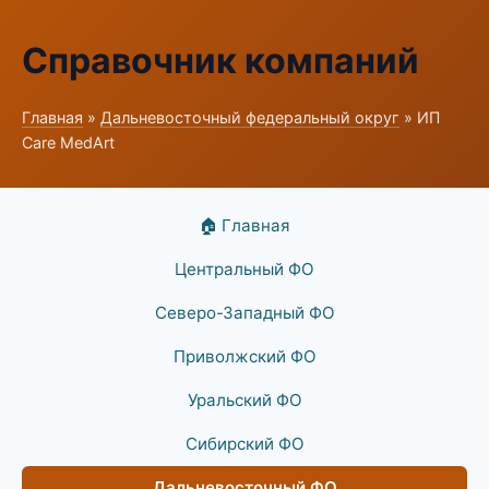
Справочник компаний
Главная
»
Дальневосточный федеральный округ
» ИП
Care MedArt
🏠 Главная
Центральный ФО
Северо-Западный ФО
Приволжский ФО
Уральский ФО
Сибирский ФО
Дальневосточный ФО