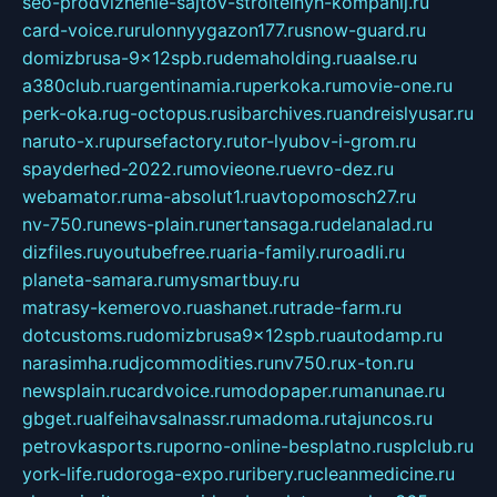
seo-prodvizhenie-sajtov-stroitelnyh-kompanij.ru
card-voice.ru
rulonnyygazon177.ru
snow-guard.ru
domizbrusa-9x12spb.ru
demaholding.ru
aalse.ru
a380club.ru
argentinamia.ru
perkoka.ru
movie-one.ru
perk-oka.ru
g-octopus.ru
sibarchives.ru
andreislyusar.ru
naruto-x.ru
pursefactory.ru
tor-lyubov-i-grom.ru
spayderhed-2022.ru
movieone.ru
evro-dez.ru
webamator.ru
ma-absolut1.ru
avtopomosch27.ru
nv-750.ru
news-plain.ru
nertansaga.ru
delanalad.ru
dizfiles.ru
youtubefree.ru
aria-family.ru
roadli.ru
planeta-samara.ru
mysmartbuy.ru
matrasy-kemerovo.ru
ashanet.ru
trade-farm.ru
dotcustoms.ru
domizbrusa9x12spb.ru
autodamp.ru
narasimha.ru
djcommodities.ru
nv750.ru
x-ton.ru
newsplain.ru
cardvoice.ru
modopaper.ru
manunae.ru
gbget.ru
alfeihavsalnassr.ru
madoma.ru
tajuncos.ru
petrovkasports.ru
porno-online-besplatno.ru
splclub.ru
york-life.ru
doroga-expo.ru
ribery.ru
cleanmedicine.ru