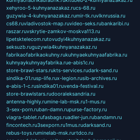
xehyroo-5-kuhnyanazakaz.ru
cs-68.ru
guzywia-4-kuhnyanazakaz.ru
mir-tk.ru
vlknrussia.ru
cs68.ru
vladivostok-map.ru
video-seks.ru
bankaribi.ru
raszar.ru
vskrytie-zamkov-moskva113.ru
lipetsktelecom.ru
tovudyi4kuhnyanazakaz.ru
seksuzb.ru
guzywia4kuhnyanazakaz.ru
fabrikaofabrikaokuhny.ru
kuhnyaekuhnyaafabrika.ru
kuhnyaykuhnyayfabrika.ru
e-abis1c.ru
store-brawl-stars.ru
kts-services.ru
dark-sand.ru
sindika-01.ru
sp-life.ru
x-legion.ru
sib-archives.ru
e-abis-1-c.ru
sindika01.ru
venda-festival.ru
store-brawlstars.ru
dooraleksandria.ru
antenna-highly.ru
mine-lab-msk.ru
1-mus.ru
3-sex-porn.ru
ban-damn.ru
purse-factory.ru
viagra-tablet.ru
fasbags.ru
adler-jun.ru
bandamn.ru
fincontech.ru
3sexporn.ru
1mus.ru
darksand.ru
rebus-toys.ru
minelab-msk.ru
rtdco.ru