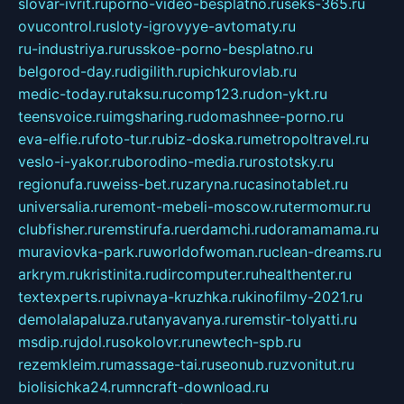
slovar-ivrit.ru
porno-video-besplatno.ru
seks-365.ru
ovucontrol.ru
sloty-igrovyye-avtomaty.ru
ru-industriya.ru
russkoe-porno-besplatno.ru
belgorod-day.ru
digilith.ru
pichkurovlab.ru
medic-today.ru
taksu.ru
comp123.ru
don-ykt.ru
teensvoice.ru
imgsharing.ru
domashnee-porno.ru
eva-elfie.ru
foto-tur.ru
biz-doska.ru
metropoltravel.ru
veslo-i-yakor.ru
borodino-media.ru
rostotsky.ru
regionufa.ru
weiss-bet.ru
zaryna.ru
casinotablet.ru
universalia.ru
remont-mebeli-moscow.ru
termomur.ru
clubfisher.ru
remstirufa.ru
erdamchi.ru
doramamama.ru
muraviovka-park.ru
worldofwoman.ru
clean-dreams.ru
arkrym.ru
kristinita.ru
dircomputer.ru
healthenter.ru
textexperts.ru
pivnaya-kruzhka.ru
kinofilmy-2021.ru
demolalapaluza.ru
tanyavanya.ru
remstir-tolyatti.ru
msdip.ru
jdol.ru
sokolovr.ru
newtech-spb.ru
rezemkleim.ru
massage-tai.ru
seonub.ru
zvonitut.ru
biolisichka24.ru
mncraft-download.ru