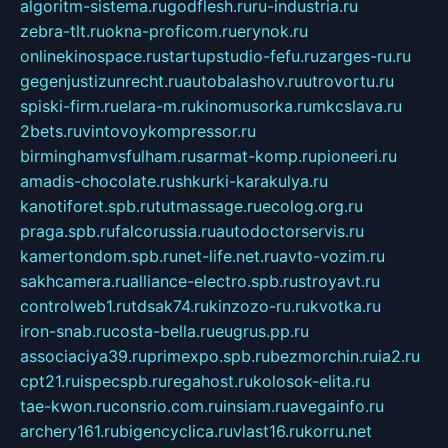
algoritm-sistema.ru
godflesh.ru
ru-industria.ru
zebra-tlt.ru
okna-proficom.ru
erynok.ru
onlinekinospace.ru
startupstudio-fefu.ru
zarges-ru.ru
gegenjustizunrecht.ru
autobalashov.ru
utrovortu.ru
spiski-firm.ru
elara-m.ru
kinomusorka.ru
mkcslava.ru
2bets.ru
vintovoykompressor.ru
birminghamvsfulham.ru
sarmat-komp.ru
pioneeri.ru
amadis-chocolate.ru
shkurki-karakulya.ru
kanotiforet.spb.ru
tutmassage.ru
ecolog.org.ru
praga.spb.ru
falcorussia.ru
autodoctorservis.ru
kamertondom.spb.ru
net-life.net.ru
avto-vozim.ru
sakhcamera.ru
alliance-electro.spb.ru
stroyavt.ru
controlweb1.ru
tdsak74.ru
kinzozo-ru.ru
kvotka.ru
iron-snab.ru
costa-bella.ru
eugrus.pp.ru
associaciya39.ru
primexpo.spb.ru
bezmorchin.ru
ia2.ru
cpt21.ru
ispecspb.ru
regahost.ru
kolosok-elita.ru
tae-kwon.ru
consrio.com.ru
insiam.ru
avegainfo.ru
archery161.ru
bigencyclica.ru
vlast16.ru
korru.net