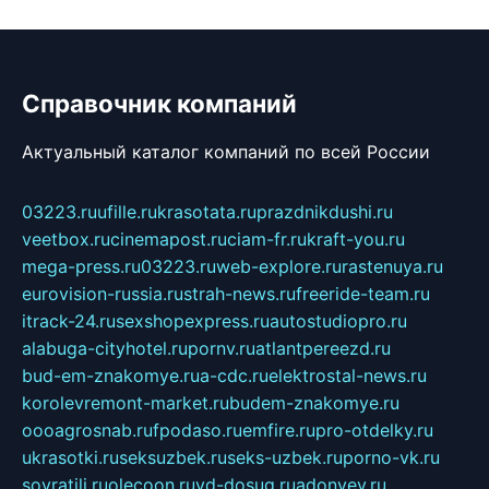
Справочник компаний
Актуальный каталог компаний по всей России
03223.ru
ufille.ru
krasotata.ru
prazdnikdushi.ru
veetbox.ru
cinemapost.ru
ciam-fr.ru
kraft-you.ru
mega-press.ru
03223.ru
web-explore.ru
rastenuya.ru
eurovision-russia.ru
strah-news.ru
freeride-team.ru
itrack-24.ru
sexshopexpress.ru
autostudiopro.ru
alabuga-cityhotel.ru
pornv.ru
atlantpereezd.ru
bud-em-znakomye.ru
a-cdc.ru
elektrostal-news.ru
korolevremont-market.ru
budem-znakomye.ru
oooagrosnab.ru
fpodaso.ru
emfire.ru
pro-otdelky.ru
ukrasotki.ru
seksuzbek.ru
seks-uzbek.ru
porno-vk.ru
sovratili.ru
olecoon.ru
vd-dosug.ru
adonyev.ru