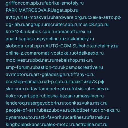
griffoncom.spb.ru
fabrika-emotsiy.ru
PARK-MATROSOVA.RU
agat.spb.ru
avtoyurist-moskva1.ru
hardware.org.ru
схема-авто.рф
dg-lab.ru
angrup.ru
recruiter.spb.ru
music8.spb.ru
krsk124.ru
kubok.spb.ru
romanofforex.ru
analitikaplus.ru
spyonline.ru
zosikamery.ru
sloboda-ural.pp.ru
AUTO-COM.SU
hohota.net
alimy.ru
online-z.com
aromat-vostoka.ru
otdelkaexp.ru
mobilvest.ru
bbd.net.ru
mebelshop.msk.ru
smp-forum.ru
bastion-td.ru
kosmoscreative.ru
avrmotors.ru
art-galadesign.ru
tiffany-c.ru
ecostep-samara.ru
d-p.spb.ru
галактика73.рф
sko.com.ru
davitamebel-spb.ru
fotsis.ru
tesiaes.ru
kokoroyari.spb.ru
blesna-kazan.ru
mossilver.ru
lenderoq.ru
sergeydobrin.ru
tochkazvuka.msk.ru
people-of-art.ru
bezzubova.ru
clubtibet.ru
orior-aks.ru
dynamoauto.ru
szk-favorit.ru
carlines.ru
flatnsk.ru
kingbolenskaner.ru
alex-motor.ru
astroline.net.ru