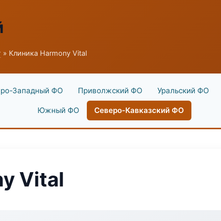
й
г
» Клиника Harmony Vital
ро-Западный ФО
Приволжский ФО
Уральский ФО
Южный ФО
Северо-Кавказский ФО
 Vital