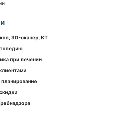
ми
ми
оп, 3D-сканер, КТ
ортопедию
тика при лечении
 клиентами
 планирование
скидки
требнадзора