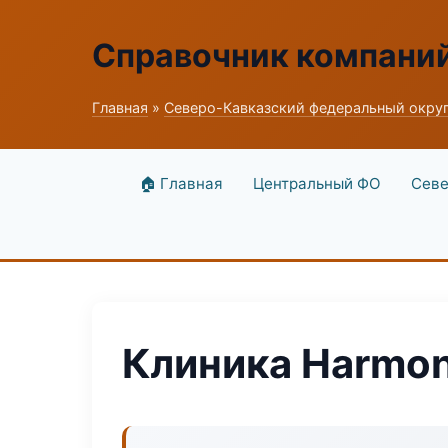
Справочник компани
Главная
»
Северо-Кавказский федеральный окру
🏠 Главная
Центральный ФО
Севе
Клиника Harmony