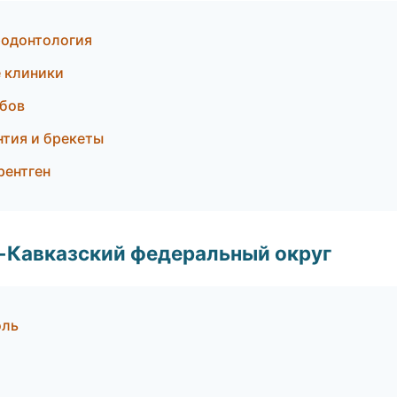
родонтология
 клиники
убов
нтия и брекеты
рентген
о-Кавказский федеральный округ
оль