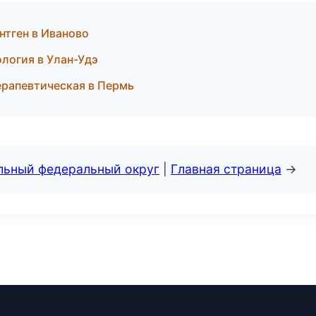
ентген в Иваново
ология в Улан-Удэ
терапевтическая в Пермь
альный федеральный округ
|
Главная страница
→