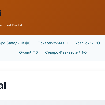
й
mplant Dental
еро-Западный ФО
Приволжский ФО
Уральский ФО
Южный ФО
Северо-Кавказский ФО
al