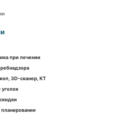
ми
ми
тика при лечении
требнадзора
оп, 3D-сканер, КТ
 уголок
скидки
 планирование