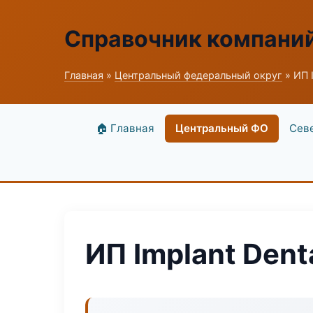
Справочник компани
Главная
»
Центральный федеральный округ
» ИП I
🏠 Главная
Центральный ФО
Сев
ИП Implant Dent