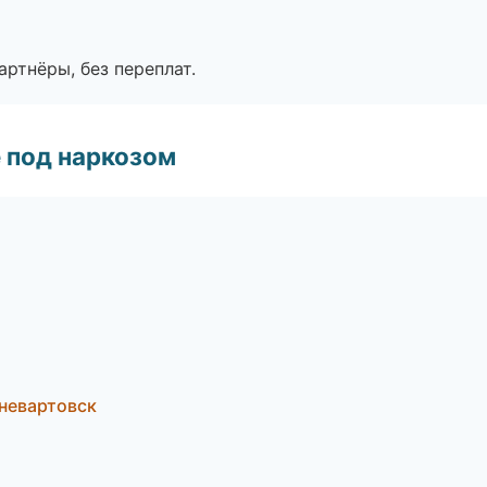
артнёры, без переплат.
 под наркозом
жневартовск