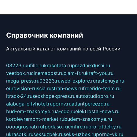
Справочник компаний
Актуальный каталог компаний по всей России
03223.ru
ufille.ru
krasotata.ru
prazdnikdushi.ru
veetbox.ru
cinemapost.ru
ciam-fr.ru
kraft-you.ru
mega-press.ru
03223.ru
web-explore.ru
rastenuya.ru
eurovision-russia.ru
strah-news.ru
freeride-team.ru
itrack-24.ru
sexshopexpress.ru
autostudiopro.ru
alabuga-cityhotel.ru
pornv.ru
atlantpereezd.ru
bud-em-znakomye.ru
a-cdc.ru
elektrostal-news.ru
korolevremont-market.ru
budem-znakomye.ru
oooagrosnab.ru
fpodaso.ru
emfire.ru
pro-otdelky.ru
ukrasotki.ru
seksuzbek.ru
seks-uzbek.ru
porno-vk.ru