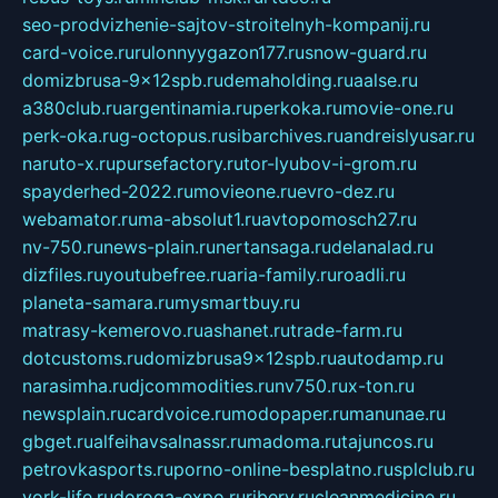
seo-prodvizhenie-sajtov-stroitelnyh-kompanij.ru
card-voice.ru
rulonnyygazon177.ru
snow-guard.ru
domizbrusa-9x12spb.ru
demaholding.ru
aalse.ru
a380club.ru
argentinamia.ru
perkoka.ru
movie-one.ru
perk-oka.ru
g-octopus.ru
sibarchives.ru
andreislyusar.ru
naruto-x.ru
pursefactory.ru
tor-lyubov-i-grom.ru
spayderhed-2022.ru
movieone.ru
evro-dez.ru
webamator.ru
ma-absolut1.ru
avtopomosch27.ru
nv-750.ru
news-plain.ru
nertansaga.ru
delanalad.ru
dizfiles.ru
youtubefree.ru
aria-family.ru
roadli.ru
planeta-samara.ru
mysmartbuy.ru
matrasy-kemerovo.ru
ashanet.ru
trade-farm.ru
dotcustoms.ru
domizbrusa9x12spb.ru
autodamp.ru
narasimha.ru
djcommodities.ru
nv750.ru
x-ton.ru
newsplain.ru
cardvoice.ru
modopaper.ru
manunae.ru
gbget.ru
alfeihavsalnassr.ru
madoma.ru
tajuncos.ru
petrovkasports.ru
porno-online-besplatno.ru
splclub.ru
york-life.ru
doroga-expo.ru
ribery.ru
cleanmedicine.ru