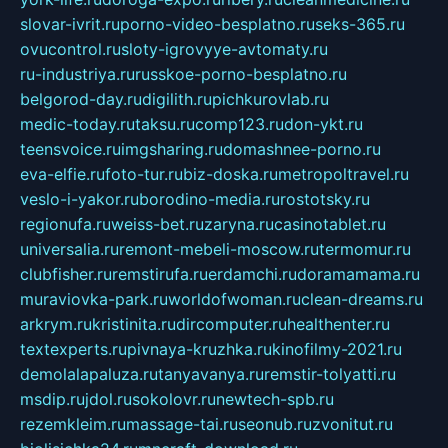
slovar-ivrit.ru
porno-video-besplatno.ru
seks-365.ru
ovucontrol.ru
sloty-igrovyye-avtomaty.ru
ru-industriya.ru
russkoe-porno-besplatno.ru
belgorod-day.ru
digilith.ru
pichkurovlab.ru
medic-today.ru
taksu.ru
comp123.ru
don-ykt.ru
teensvoice.ru
imgsharing.ru
domashnee-porno.ru
eva-elfie.ru
foto-tur.ru
biz-doska.ru
metropoltravel.ru
veslo-i-yakor.ru
borodino-media.ru
rostotsky.ru
regionufa.ru
weiss-bet.ru
zaryna.ru
casinotablet.ru
universalia.ru
remont-mebeli-moscow.ru
termomur.ru
clubfisher.ru
remstirufa.ru
erdamchi.ru
doramamama.ru
muraviovka-park.ru
worldofwoman.ru
clean-dreams.ru
arkrym.ru
kristinita.ru
dircomputer.ru
healthenter.ru
textexperts.ru
pivnaya-kruzhka.ru
kinofilmy-2021.ru
demolalapaluza.ru
tanyavanya.ru
remstir-tolyatti.ru
msdip.ru
jdol.ru
sokolovr.ru
newtech-spb.ru
rezemkleim.ru
massage-tai.ru
seonub.ru
zvonitut.ru