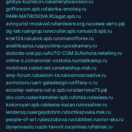
gildiya-kuznecov.ru
kameryboavision.ru
griffoncom.spb.ru
fabrika-emotsiy.ru
PARK-MATROSOVA.RU
agat.spb.ru
avtoyurist-moskva1.ru
hardware.org.ru
схема-авто.рф
dg-lab.ru
angrup.ru
recruiter.spb.ru
music8.spb.ru
krsk124.ru
kubok.spb.ru
romanofforex.ru
analitikaplus.ru
spyonline.ru
zosikamery.ru
sloboda-ural.pp.ru
AUTO-COM.SU
hohota.net
alimy.ru
online-z.com
aromat-vostoka.ru
otdelkaexp.ru
mobilvest.ru
bbd.net.ru
mebelshop.msk.ru
smp-forum.ru
bastion-td.ru
kosmoscreative.ru
avrmotors.ru
art-galadesign.ru
tiffany-c.ru
ecostep-samara.ru
d-p.spb.ru
галактика73.рф
sko.com.ru
davitamebel-spb.ru
fotsis.ru
tesiaes.ru
kokoroyari.spb.ru
blesna-kazan.ru
mossilver.ru
lenderoq.ru
sergeydobrin.ru
tochkazvuka.msk.ru
people-of-art.ru
bezzubova.ru
clubtibet.ru
orior-aks.ru
dynamoauto.ru
szk-favorit.ru
carlines.ru
flatnsk.ru