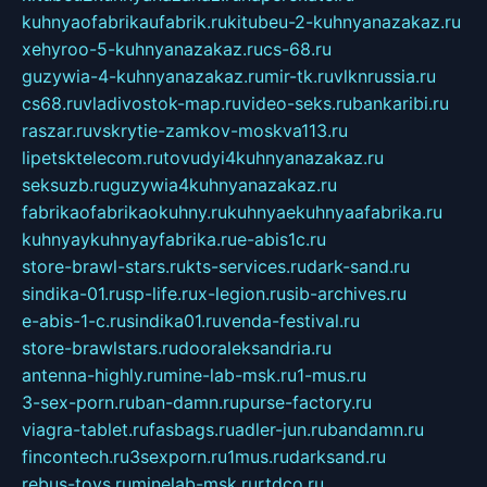
kuhnyaofabrikaufabrik.ru
kitubeu-2-kuhnyanazakaz.ru
xehyroo-5-kuhnyanazakaz.ru
cs-68.ru
guzywia-4-kuhnyanazakaz.ru
mir-tk.ru
vlknrussia.ru
cs68.ru
vladivostok-map.ru
video-seks.ru
bankaribi.ru
raszar.ru
vskrytie-zamkov-moskva113.ru
lipetsktelecom.ru
tovudyi4kuhnyanazakaz.ru
seksuzb.ru
guzywia4kuhnyanazakaz.ru
fabrikaofabrikaokuhny.ru
kuhnyaekuhnyaafabrika.ru
kuhnyaykuhnyayfabrika.ru
e-abis1c.ru
store-brawl-stars.ru
kts-services.ru
dark-sand.ru
sindika-01.ru
sp-life.ru
x-legion.ru
sib-archives.ru
e-abis-1-c.ru
sindika01.ru
venda-festival.ru
store-brawlstars.ru
dooraleksandria.ru
antenna-highly.ru
mine-lab-msk.ru
1-mus.ru
3-sex-porn.ru
ban-damn.ru
purse-factory.ru
viagra-tablet.ru
fasbags.ru
adler-jun.ru
bandamn.ru
fincontech.ru
3sexporn.ru
1mus.ru
darksand.ru
rebus-toys.ru
minelab-msk.ru
rtdco.ru