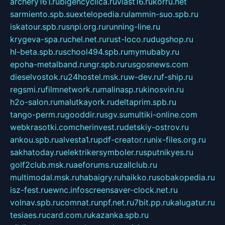
archery161.ru
bigencyclica.ru
vlast16.ru
korru.net
sarmiento.spb.su
extelopedia.ru
lammin-suo.spb.ru
iskatour.spb.ru
snpi.org.ru
running-line.ru
krygeva-spa.ru
chel.net.ru
rust-loco.ru
dugshop.ru
hl-beta.spb.ru
school494.spb.ru
mymubaby.ru
epoha-metalband.ru
ngr.spb.ru
rusgosnews.com
dieselvostok.ru
24hostel.msk.ru
w-dev.ru
f-ship.ru
regsmi.ru
filmnetwork.ru
malinasp.ru
kinosvin.ru
h2o-salon.ru
malutkayork.ru
deltaprim.spb.ru
tango-perm.ru
gooddir.ru
sgv.su
multiki-online.com
webkrasotki.com
cherinvest.ru
detskiy-ostrov.ru
ankou.spb.ru
alvesta1.ru
pdf-creator.ru
nix-files.org.ru
sakhatoday.ru
elektrikersymboler.ru
sputnikyes.ru
golf2club.msk.ru
aeforums.ru
zallclub.ru
multimodal.msk.ru
habaigry.ru
haikko.ru
sobakopedia.ru
isz-fest.ru
ewnc.info
screensaver-clock.net.ru
volnav.spb.ru
comnat.ru
npf.net.ru
7bit.pp.ru
kalugatur.ru
tesiaes.ru
card.com.ru
kazanka.spb.ru