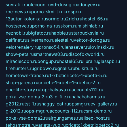
sovratili.ru
olecoon.ru
vd-dosug.ru
adonyev.ru
rbc-news.ru
porno-skvirt.ru
krospr.ru
13autor-kolonka.ru
sormol.ru
2rich.ru
hostel-65.ru
hostserve.ru
porno-na-russkom.ru
mishinlab.ru
neznobi.ru
bigfatcc.ru
habble.ru
starbucksvia.ru
delfinet.ru
silvernano.ru
elestal.ru
vektor-doroga.ru
velotrenajery.ru
pronso54.ru
lenasever.ru
lovinskix.ru
show-pets.ru
smartnews03.ru
discofoxworld.ru
miraclecoon.ru
pongup.ru
hostel65.ru
liura.ru
glasspb.ru
firehunters.ru
gribowo.ru
gnalis.ru
bulkitula.ru
hometown-france.ru
1-xbeticricetc-1-xbetti-5.ru
shop-garena.ru
cricetc-1-xbetr-1-xbetcc-2.ru
one-life-story.ru
top-halyava.ru
accounts112.ru
poka-vse-doma-2.ru
3-d-file.ru
hahahaharms.ru
g2012.ru
tst-1.ru
shaggy-cat.ru
opsmgr.ru
ev-gallery.ru
g-2012.ru
ops-mgr.ru
accounts-112.ru
csm-demo.ru
poka-vse-doma2.ru
airgungames.ru
allseo-host.ru
tehosmotre.ru
varieta-yug.ru
cricetc1xbetr1xbetcc2.ru