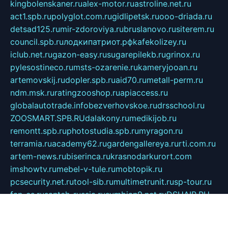
kingbolenskaner.ru
alex-motor.ru
astroline.net.ru
act1.spb.ru
polyglot.com.ru
gidlipetsk.ru
ooo-driada.ru
detsad125.ru
mir-zdoroviya.ru
bruslanovo.ru
siterem.ru
council.spb.ru
лодкипатриот.рф
kafekolizey.ru
iclub.net.ru
gazon-easy.ru
sugarepilekb.ru
grinox.ru
pylesostineco.ru
msts-ozarenie.ru
kameryjooan.ru
artemovskij.ru
dopler.spb.ru
aid70.ru
metall-perm.ru
ndm.msk.ru
ratingzooshop.ru
apiaccess.ru
globalautotrade.info
bezverhovskoe.ru
drsschool.ru
ZOOSMART.SPB.RU
dalakony.ru
medikijob.ru
remontt.spb.ru
photostudia.spb.ru
myragon.ru
terramia.ru
academy62.ru
gardengallereya.ru
rti.com.ru
artem-news.ru
biserinca.ru
krasnodarkurort.com
imshowtv.ru
mebel-v-tule.ru
mobtopik.ru
pcsecurity.net.ru
tool-sib.ru
multimetrunit.ru
sp-tour.ru
fan-cs.ru
santeh-russia.ru
symbian9.net.ru
DSHAIR.RU
tmmotors.spb.ru
xjocuricopii.com
musavtomat.msk.ru
obustrojdom.ru
sovetcik.ru
ybaranovskaya.ru