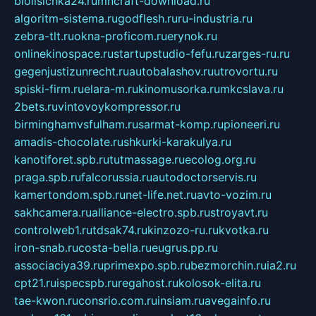
biolisichka24.ru
mncraft-download.ru
algoritm-sistema.ru
godflesh.ru
ru-industria.ru
zebra-tlt.ru
okna-proficom.ru
erynok.ru
onlinekinospace.ru
startupstudio-fefu.ru
zarges-ru.ru
gegenjustizunrecht.ru
autobalashov.ru
utrovortu.ru
spiski-firm.ru
elara-m.ru
kinomusorka.ru
mkcslava.ru
2bets.ru
vintovoykompressor.ru
birminghamvsfulham.ru
sarmat-komp.ru
pioneeri.ru
amadis-chocolate.ru
shkurki-karakulya.ru
kanotiforet.spb.ru
tutmassage.ru
ecolog.org.ru
praga.spb.ru
falcorussia.ru
autodoctorservis.ru
kamertondom.spb.ru
net-life.net.ru
avto-vozim.ru
sakhcamera.ru
alliance-electro.spb.ru
stroyavt.ru
controlweb1.ru
tdsak74.ru
kinzozo-ru.ru
kvotka.ru
iron-snab.ru
costa-bella.ru
eugrus.pp.ru
associaciya39.ru
primexpo.spb.ru
bezmorchin.ru
ia2.ru
cpt21.ru
ispecspb.ru
regahost.ru
kolosok-elita.ru
tae-kwon.ru
consrio.com.ru
insiam.ru
avegainfo.ru