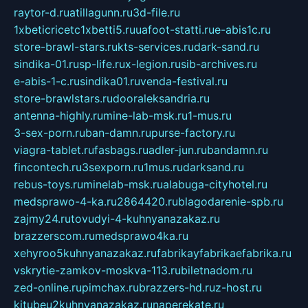
raytor-d.ru
atillagunn.ru
3d-file.ru
1xbeticricetc1xbetti5.ru
uafoot-statti.ru
e-abis1c.ru
store-brawl-stars.ru
kts-services.ru
dark-sand.ru
sindika-01.ru
sp-life.ru
x-legion.ru
sib-archives.ru
e-abis-1-c.ru
sindika01.ru
venda-festival.ru
store-brawlstars.ru
dooraleksandria.ru
antenna-highly.ru
mine-lab-msk.ru
1-mus.ru
3-sex-porn.ru
ban-damn.ru
purse-factory.ru
viagra-tablet.ru
fasbags.ru
adler-jun.ru
bandamn.ru
fincontech.ru
3sexporn.ru
1mus.ru
darksand.ru
rebus-toys.ru
minelab-msk.ru
alabuga-cityhotel.ru
medsprawo-4-ka.ru
2864420.ru
blagodarenie-spb.ru
zajmy24.ru
tovudyi-4-kuhnyanazakaz.ru
brazzerscom.ru
medsprawo4ka.ru
xehyroo5kuhnyanazakaz.ru
fabrikayfabrikaefabrika.ru
vskrytie-zamkov-moskva-113.ru
biletnadom.ru
zed-online.ru
pimchax.ru
brazzers-hd.ru
z-host.ru
kitubeu2kuhnyanazakaz.ru
naperekate.ru