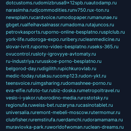
dotcustoms.ru
domizbrusa9x12spb.ru
autodamp.ru
narasimha.ru
djcommodities.ru
nv750.ru
x-ton.ru
newsplain.ru
cardvoice.ru
modopaper.ru
manunae.ru
gbget.ru
alfeihavsalnassr.ru
madoma.ru
tajuncos.ru
petrovkasports.ru
porno-online-besplatno.ru
splclub.ru
york-life.ru
doroga-expo.ru
ribery.ru
cleanmedicine.ru
slovar-ivrit.ru
porno-video-besplatno.ru
seks-365.ru
ovucontrol.ru
sloty-igrovyye-avtomaty.ru
ru-industriya.ru
russkoe-porno-besplatno.ru
belgorod-day.ru
digilith.ru
pichkurovlab.ru
medic-today.ru
taksu.ru
comp123.ru
don-ykt.ru
teensvoice.ru
imgsharing.ru
domashnee-porno.ru
eva-elfie.ru
foto-tur.ru
biz-doska.ru
metropoltravel.ru
veslo-i-yakor.ru
borodino-media.ru
rostotsky.ru
regionufa.ru
weiss-bet.ru
zaryna.ru
casinotablet.ru
universalia.ru
remont-mebeli-moscow.ru
termomur.ru
clubfisher.ru
remstirufa.ru
erdamchi.ru
doramamama.ru
muraviovka-park.ru
worldofwoman.ru
clean-dreams.ru