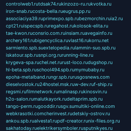
controlweb1.ru
tdsak74.ru
kinzozo-ru.ru
kvotka.ru
iron-snab.ru
costa-bella.ru
eugrus.pp.ru
associaciya39.ru
primexpo.spb.ru
bezmorchin.ru
ia2.ru
cpt21.ru
ispecspb.ru
regahost.ru
kolosok-elita.ru
tae-kwon.ru
consrio.com.ru
insiam.ru
avegainfo.ru
archery161.ru
bigencyclica.ru
vlast16.ru
korru.net
sarmiento.spb.su
extelopedia.ru
lammin-suo.spb.ru
iskatour.spb.ru
snpi.org.ru
running-line.ru
krygeva-spa.ru
chel.net.ru
rust-loco.ru
dugshop.ru
hl-beta.spb.ru
school494.spb.ru
mymubaby.ru
epoha-metalband.ru
ngr.spb.ru
rusgosnews.com
dieselvostok.ru
24hostel.msk.ru
w-dev.ru
f-ship.ru
regsmi.ru
filmnetwork.ru
malinasp.ru
kinosvin.ru
h2o-salon.ru
malutkayork.ru
deltaprim.spb.ru
tango-perm.ru
gooddir.ru
sgv.su
multiki-online.com
webkrasotki.com
cherinvest.ru
detskiy-ostrov.ru
ankou.spb.ru
alvesta1.ru
pdf-creator.ru
nix-files.org.ru
sakhatoday.ru
elektrikersymboler.ru
sputnikyes.ru