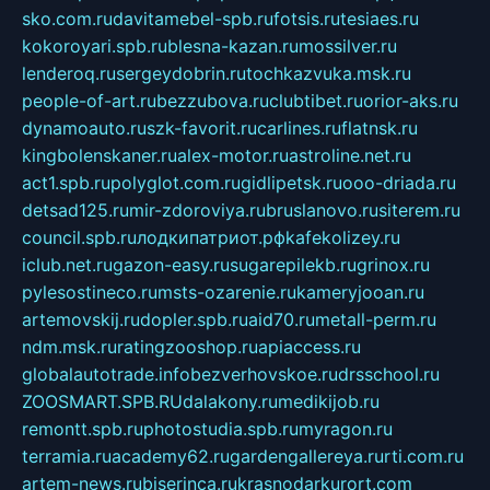
sko.com.ru
davitamebel-spb.ru
fotsis.ru
tesiaes.ru
kokoroyari.spb.ru
blesna-kazan.ru
mossilver.ru
lenderoq.ru
sergeydobrin.ru
tochkazvuka.msk.ru
people-of-art.ru
bezzubova.ru
clubtibet.ru
orior-aks.ru
dynamoauto.ru
szk-favorit.ru
carlines.ru
flatnsk.ru
kingbolenskaner.ru
alex-motor.ru
astroline.net.ru
act1.spb.ru
polyglot.com.ru
gidlipetsk.ru
ooo-driada.ru
detsad125.ru
mir-zdoroviya.ru
bruslanovo.ru
siterem.ru
council.spb.ru
лодкипатриот.рф
kafekolizey.ru
iclub.net.ru
gazon-easy.ru
sugarepilekb.ru
grinox.ru
pylesostineco.ru
msts-ozarenie.ru
kameryjooan.ru
artemovskij.ru
dopler.spb.ru
aid70.ru
metall-perm.ru
ndm.msk.ru
ratingzooshop.ru
apiaccess.ru
globalautotrade.info
bezverhovskoe.ru
drsschool.ru
ZOOSMART.SPB.RU
dalakony.ru
medikijob.ru
remontt.spb.ru
photostudia.spb.ru
myragon.ru
terramia.ru
academy62.ru
gardengallereya.ru
rti.com.ru
artem-news.ru
biserinca.ru
krasnodarkurort.com