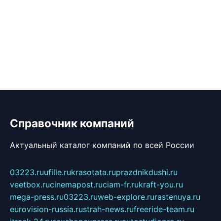
Справочник компаний
Актуальный каталог компаний по всей России
03223.ru
ufille.ru
krasotata.ru
prazdnikdushi.ru
veetbox.ru
cinemapost.ru
ciam-fr.ru
kraft-you.ru
mega-press.ru
03223.ru
web-explore.ru
rastenuya.ru
eurovision-russia.ru
strah-news.ru
freeride-team.ru