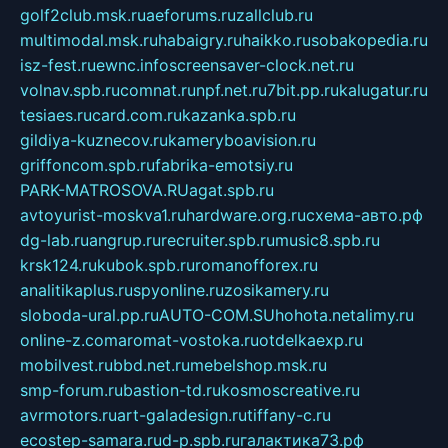
golf2club.msk.ru
aeforums.ru
zallclub.ru
multimodal.msk.ru
habaigry.ru
haikko.ru
sobakopedia.ru
isz-fest.ru
ewnc.info
screensaver-clock.net.ru
volnav.spb.ru
comnat.ru
npf.net.ru
7bit.pp.ru
kalugatur.ru
tesiaes.ru
card.com.ru
kazanka.spb.ru
gildiya-kuznecov.ru
kameryboavision.ru
griffoncom.spb.ru
fabrika-emotsiy.ru
PARK-MATROSOVA.RU
agat.spb.ru
avtoyurist-moskva1.ru
hardware.org.ru
схема-авто.рф
dg-lab.ru
angrup.ru
recruiter.spb.ru
music8.spb.ru
krsk124.ru
kubok.spb.ru
romanofforex.ru
analitikaplus.ru
spyonline.ru
zosikamery.ru
sloboda-ural.pp.ru
AUTO-COM.SU
hohota.net
alimy.ru
online-z.com
aromat-vostoka.ru
otdelkaexp.ru
mobilvest.ru
bbd.net.ru
mebelshop.msk.ru
smp-forum.ru
bastion-td.ru
kosmoscreative.ru
avrmotors.ru
art-galadesign.ru
tiffany-c.ru
ecostep-samara.ru
d-p.spb.ru
галактика73.рф