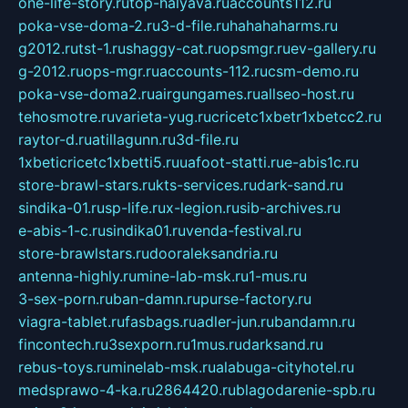
one-life-story.ru
top-halyava.ru
accounts112.ru
poka-vse-doma-2.ru
3-d-file.ru
hahahaharms.ru
g2012.ru
tst-1.ru
shaggy-cat.ru
opsmgr.ru
ev-gallery.ru
g-2012.ru
ops-mgr.ru
accounts-112.ru
csm-demo.ru
poka-vse-doma2.ru
airgungames.ru
allseo-host.ru
tehosmotre.ru
varieta-yug.ru
cricetc1xbetr1xbetcc2.ru
raytor-d.ru
atillagunn.ru
3d-file.ru
1xbeticricetc1xbetti5.ru
uafoot-statti.ru
e-abis1c.ru
store-brawl-stars.ru
kts-services.ru
dark-sand.ru
sindika-01.ru
sp-life.ru
x-legion.ru
sib-archives.ru
e-abis-1-c.ru
sindika01.ru
venda-festival.ru
store-brawlstars.ru
dooraleksandria.ru
antenna-highly.ru
mine-lab-msk.ru
1-mus.ru
3-sex-porn.ru
ban-damn.ru
purse-factory.ru
viagra-tablet.ru
fasbags.ru
adler-jun.ru
bandamn.ru
fincontech.ru
3sexporn.ru
1mus.ru
darksand.ru
rebus-toys.ru
minelab-msk.ru
alabuga-cityhotel.ru
medsprawo-4-ka.ru
2864420.ru
blagodarenie-spb.ru