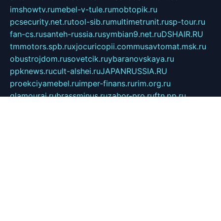
imshowtv.ru
mebel-v-tule.ru
mobtopik.ru
pcsecurity.net.ru
tool-sib.ru
multimetrunit.ru
sp-tour.ru
fan-cs.ru
santeh-russia.ru
symbian9.net.ru
DSHAIR.RU
tmmotors.spb.ru
xjocuricopii.com
musavtomat.msk.ru
obustrojdom.ru
sovetcik.ru
ybaranovskaya.ru
ppknews.ru
cult-alshei.ru
JAPANRUSSIA.RU
proekciyamebel.ru
imper-finans.ru
rim.org.ru
glamourai.ru
brassminus.ru
zabor-pro.ru
ftn.pp.ru
dorogoe58.ru
laimengpacker.ru
kuzova-zapchasti.ru
sageerp.ru
taxodrom.ru
dsrazvitie.ru
hardcity.net.ru
ratinghomegames.ru
topservice25.ru
gubernyan.ru
gtglasslined.ru
ii4.ru
tssport.spb.ru
andorra24.com
blackwallstreet.ru
oboimos.ru
optim-doors.com.ru
ikuch.ru
nycr.org.ru
npa21.ru
vremya-ch.spb.ru
desert000.ru
ivtorgi.ru
ifiori.ru
catalog-statei.ru
dcv.org.ru
spetsmaster174.ru
ipkameryhiseeu.ru
dum26.ru
ruspol.spb.ru
fr-opendp.ru
kam-solnyshko.ru
cheyenne-arapaho.ru
sevzapmetal.spb.ru