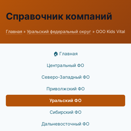
Справочник компаний
Главная
»
Уральский федеральный округ
» ООО Kids Vital
🏠 Главная
Центральный ФО
Северо-Западный ФО
Приволжский ФО
Уральский ФО
Сибирский ФО
Дальневосточный ФО