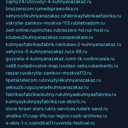
zajmy24.ru
tovudyi-4-kuhnyanazakaz.ru
brazzerscom.ru
medsprawo4ka.ru
xehyroo5kuhnyanazakaz.ru
fabrikayfabrikaefabrika.ru
vskrytie-zamkov-moskva-113.ru
biletnadom.ru
zed-online.ru
pimchax.ru
brazzers-hd.ru
z-host.ru
kitubeu2kuhnyanazakaz.ru
naperekate.ru
kuhnyaofabrikaufabrik.ru
kitubeu-2-kuhnyanazakaz.ru
xehyroo-5-kuhnyanazakaz.ru
cs-68.ru
guzywia-4-kuhnyanazakaz.ru
mir-tk.ru
vlknrussia.ru
cs68.ru
vladivostok-map.ru
video-seks.ru
bankaribi.ru
raszar.ru
vskrytie-zamkov-moskva113.ru
lipetsktelecom.ru
tovudyi4kuhnyanazakaz.ru
seksuzb.ru
guzywia4kuhnyanazakaz.ru
fabrikaofabrikaokuhny.ru
kuhnyaekuhnyaafabrika.ru
kuhnyaykuhnyayfabrika.ru
e-abis1c.ru
store-brawl-stars.ru
kts-services.ru
dark-sand.ru
sindika-01.ru
sp-life.ru
x-legion.ru
sib-archives.ru
e-abis-1-c.ru
sindika01.ru
venda-festival.ru