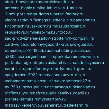
store-brawlstars.ru
dooraleksandria.ru
antenna-highly.ru
mine-lab-msk.ru
1-mus.ru
3-sex-porn.ru
ban-damn.ru
purse-factory.ru
viagra-tablet.ru
fasbags.ru
adler-jun.ru
bandamn.ru
fincontech.ru
3sexporn.ru
1mus.ru
darksand.ru
rebus-toys.ru
minelab-msk.ru
rtdco.ru
seo-prodvizhenie-sajtov-stroitelnyh-kompanij.ru
card-voice.ru
rulonnyygazon177.ru
snow-guard.ru
domizbrusa-9x12spb.ru
demaholding.ru
aalse.ru
a380club.ru
argentinamia.ru
perkoka.ru
movie-one.ru
perk-oka.ru
g-octopus.ru
sibarchives.ru
andreislyusar.ru
naruto-x.ru
pursefactory.ru
tor-lyubov-i-grom.ru
spayderhed-2022.ru
movieone.ru
evro-dez.ru
webamator.ru
ma-absolut1.ru
avtopomosch27.ru
nv-750.ru
news-plain.ru
nertansaga.ru
delanalad.ru
dizfiles.ru
youtubefree.ru
aria-family.ru
roadli.ru
planeta-samara.ru
mysmartbuy.ru
matrasy-kemerovo.ru
ashanet.ru
trade-farm.ru