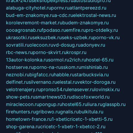
itrack-24.ru
sexshopexpress.ru
autostudiopro.ru
alabuga-cityhotel.ru
pornv.ru
atlantpereezd.ru
bud-em-znakomye.ru
a-cdc.ru
elektrostal-news.ru
korolevremont-market.ru
budem-znakomye.ru
oooagrosnab.ru
fpodaso.ru
emfire.ru
pro-otdelky.ru
ukrasotki.ru
seksuzbek.ru
seks-uzbek.ru
porno-vk.ru
sovratili.ru
olecoon.ru
vd-dosug.ru
adonyev.ru
rbc-news.ru
porno-skvirt.ru
krospr.ru
13autor-kolonka.ru
sormol.ru
2rich.ru
hostel-65.ru
hostserve.ru
porno-na-russkom.ru
mishinlab.ru
neznobi.ru
bigfatcc.ru
habble.ru
starbucksvia.ru
delfinet.ru
silvernano.ru
elestal.ru
vektor-doroga.ru
velotrenajery.ru
pronso54.ru
lenasever.ru
lovinskix.ru
show-pets.ru
smartnews03.ru
discofoxworld.ru
miraclecoon.ru
pongup.ru
hostel65.ru
liura.ru
glasspb.ru
firehunters.ru
gribowo.ru
gnalis.ru
bulkitula.ru
hometown-france.ru
1-xbeticricetc-1-xbetti-5.ru
shop-garena.ru
cricetc-1-xbetr-1-xbetcc-2.ru