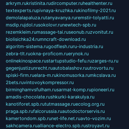
arkrym.ru
kristinita.ru
dircomputer.ru
healthenter.ru
textexperts.ru
pivnaya-kruzhka.ru
kinofilmy-2021.ru
demolalapaluza.ru
tanyavanya.ru
remstir-tolyatti.ru
msdip.ru
jdol.ru
sokolovr.ru
newtech-spb.ru
rezemkleim.ru
massage-tai.ru
seonub.ru
zvonitut.ru
biolisichka24.ru
mncraft-download.ru
algoritm-sistema.ru
godflesh.ru
ru-industria.ru
zebra-tlt.ru
okna-proficom.ru
erynok.ru
onlinekinospace.ru
startupstudio-fefu.ru
zarges-ru.ru
gegenjustizunrecht.ru
autobalashov.ru
utrovortu.ru
spiski-firm.ru
elara-m.ru
kinomusorka.ru
mkcslava.ru
2bets.ru
vintovoykompressor.ru
birminghamvsfulham.ru
sarmat-komp.ru
pioneeri.ru
amadis-chocolate.ru
shkurki-karakulya.ru
kanotiforet.spb.ru
tutmassage.ru
ecolog.org.ru
praga.spb.ru
falcorussia.ru
autodoctorservis.ru
kamertondom.spb.ru
net-life.net.ru
avto-vozim.ru
sakhcamera.ru
alliance-electro.spb.ru
stroyavt.ru