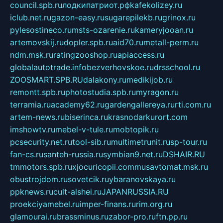
council.spb.ru
лодкипатриот.рф
kafekolizey.ru
iclub.net.ru
gazon-easy.ru
sugarepilekb.ru
grinox.ru
pylesostineco.ru
msts-ozarenie.ru
kameryjooan.ru
artemovskij.ru
dopler.spb.ru
aid70.ru
metall-perm.ru
ndm.msk.ru
ratingzooshop.ru
apiaccess.ru
globalautotrade.info
bezverhovskoe.ru
drsschool.ru
ZOOSMART.SPB.RU
dalakony.ru
medikijob.ru
remontt.spb.ru
photostudia.spb.ru
myragon.ru
terramia.ru
academy62.ru
gardengallereya.ru
rti.com.ru
artem-news.ru
biserinca.ru
krasnodarkurort.com
imshowtv.ru
mebel-v-tule.ru
mobtopik.ru
pcsecurity.net.ru
tool-sib.ru
multimetrunit.ru
sp-tour.ru
fan-cs.ru
santeh-russia.ru
symbian9.net.ru
DSHAIR.RU
tmmotors.spb.ru
xjocuricopii.com
musavtomat.msk.ru
obustrojdom.ru
sovetcik.ru
ybaranovskaya.ru
ppknews.ru
cult-alshei.ru
JAPANRUSSIA.RU
proekciyamebel.ru
imper-finans.ru
rim.org.ru
glamourai.ru
brassminus.ru
zabor-pro.ru
ftn.pp.ru