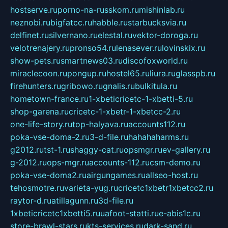
hostserve.ru
porno-na-russkom.ru
mishinlab.ru
neznobi.ru
bigfatcc.ru
habble.ru
starbucksvia.ru
delfinet.ru
silvernano.ru
elestal.ru
vektor-doroga.ru
velotrenajery.ru
pronso54.ru
lenasever.ru
lovinskix.ru
show-pets.ru
smartnews03.ru
discofoxworld.ru
miraclecoon.ru
pongup.ru
hostel65.ru
liura.ru
glasspb.ru
firehunters.ru
gribowo.ru
gnalis.ru
bulkitula.ru
hometown-france.ru
1-xbeticricetc-1-xbetti-5.ru
shop-garena.ru
cricetc-1-xbetr-1-xbetcc-2.ru
one-life-story.ru
top-halyava.ru
accounts112.ru
poka-vse-doma-2.ru
3-d-file.ru
hahahaharms.ru
g2012.ru
tst-1.ru
shaggy-cat.ru
opsmgr.ru
ev-gallery.ru
g-2012.ru
ops-mgr.ru
accounts-112.ru
csm-demo.ru
poka-vse-doma2.ru
airgungames.ru
allseo-host.ru
tehosmotre.ru
varieta-yug.ru
cricetc1xbetr1xbetcc2.ru
raytor-d.ru
atillagunn.ru
3d-file.ru
1xbeticricetc1xbetti5.ru
uafoot-statti.ru
e-abis1c.ru
store-brawl-stars.ru
kts-services.ru
dark-sand.ru