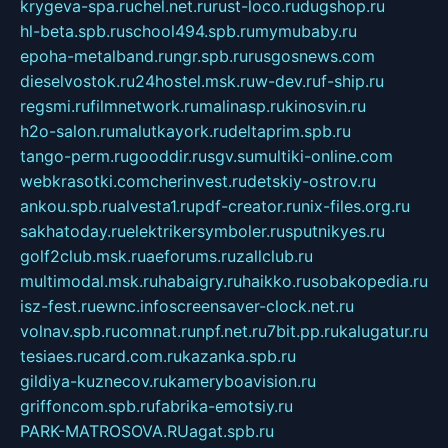
krygeva-spa.ru
chel.net.ru
rust-loco.ru
dugshop.ru
hl-beta.spb.ru
school494.spb.ru
mymubaby.ru
epoha-metalband.ru
ngr.spb.ru
rusgosnews.com
dieselvostok.ru
24hostel.msk.ru
w-dev.ru
f-ship.ru
regsmi.ru
filmnetwork.ru
malinasp.ru
kinosvin.ru
h2o-salon.ru
malutkayork.ru
deltaprim.spb.ru
tango-perm.ru
gooddir.ru
sgv.su
multiki-online.com
webkrasotki.com
cherinvest.ru
detskiy-ostrov.ru
ankou.spb.ru
alvesta1.ru
pdf-creator.ru
nix-files.org.ru
sakhatoday.ru
elektrikersymboler.ru
sputnikyes.ru
golf2club.msk.ru
aeforums.ru
zallclub.ru
multimodal.msk.ru
habaigry.ru
haikko.ru
sobakopedia.ru
isz-fest.ru
ewnc.info
screensaver-clock.net.ru
volnav.spb.ru
comnat.ru
npf.net.ru
7bit.pp.ru
kalugatur.ru
tesiaes.ru
card.com.ru
kazanka.spb.ru
gildiya-kuznecov.ru
kameryboavision.ru
griffoncom.spb.ru
fabrika-emotsiy.ru
PARK-MATROSOVA.RU
agat.spb.ru