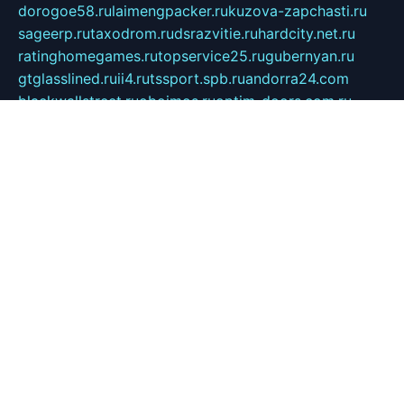
dorogoe58.ru
laimengpacker.ru
kuzova-zapchasti.ru
sageerp.ru
taxodrom.ru
dsrazvitie.ru
hardcity.net.ru
ratinghomegames.ru
topservice25.ru
gubernyan.ru
gtglasslined.ru
ii4.ru
tssport.spb.ru
andorra24.com
blackwallstreet.ru
oboimos.ru
optim-doors.com.ru
ikuch.ru
nycr.org.ru
npa21.ru
vremya-ch.spb.ru
desert000.ru
ivtorgi.ru
ifiori.ru
catalog-statei.ru
dcv.org.ru
spetsmaster174.ru
ipkameryhiseeu.ru
dum26.ru
ruspol.spb.ru
fr-opendp.ru
kam-solnyshko.ru
cheyenne-arapaho.ru
sevzapmetal.spb.ru
ted-lapidus.spb.ru
parasite-eliminator.ru
sigma-complete.ru
modernworld.ru
dama-moda.ru
eholot-group.ru
sk-nvkz.ru
DRONGOLD.RU
democratia2.ru
i-farmer.ru
mass-sport.org
jablonex.spb.ru
bookmess.ru
linkword.ru
refineua.com.ru
cs-spec.net.ru
altay-mebel.ru
DNK-THEATRE.RU
mechaniks.spb.ru
ipcamtechage.ru
skosta.ru
a-sun.ru
stroy-ldsp.ru
snowlands.org.ru