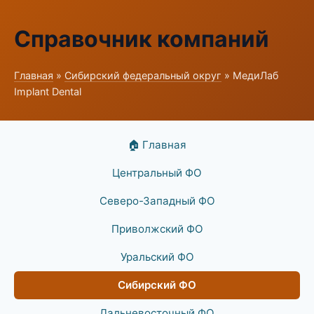
Справочник компаний
Главная
»
Сибирский федеральный округ
» МедиЛаб
Implant Dental
🏠 Главная
Центральный ФО
Северо-Западный ФО
Приволжский ФО
Уральский ФО
Сибирский ФО
Дальневосточный ФО