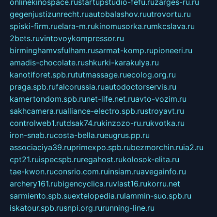
onlinekinospace.ru
startupstudio-fefu.ru
zarges-ru.ru
gegenjustizunrecht.ru
autobalashov.ru
utrovortu.ru
spiski-firm.ru
elara-m.ru
kinomusorka.ru
mkcslava.ru
2bets.ru
vintovoykompressor.ru
birminghamvsfulham.ru
sarmat-komp.ru
pioneeri.ru
amadis-chocolate.ru
shkurki-karakulya.ru
kanotiforet.spb.ru
tutmassage.ru
ecolog.org.ru
praga.spb.ru
falcorussia.ru
autodoctorservis.ru
kamertondom.spb.ru
net-life.net.ru
avto-vozim.ru
sakhcamera.ru
alliance-electro.spb.ru
stroyavt.ru
controlweb1.ru
tdsak74.ru
kinzozo-ru.ru
kvotka.ru
iron-snab.ru
costa-bella.ru
eugrus.pp.ru
associaciya39.ru
primexpo.spb.ru
bezmorchin.ru
ia2.ru
cpt21.ru
ispecspb.ru
regahost.ru
kolosok-elita.ru
tae-kwon.ru
consrio.com.ru
insiam.ru
avegainfo.ru
archery161.ru
bigencyclica.ru
vlast16.ru
korru.net
sarmiento.spb.su
extelopedia.ru
lammin-suo.spb.ru
iskatour.spb.ru
snpi.org.ru
running-line.ru