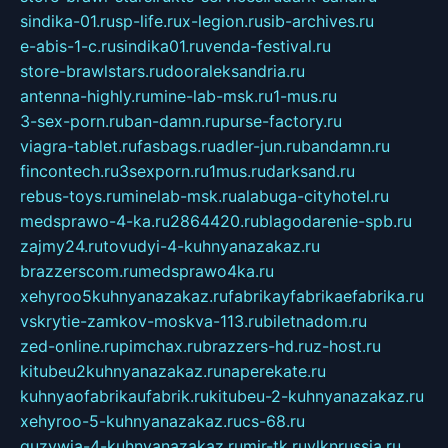
sindika-01.ru
sp-life.ru
x-legion.ru
sib-archives.ru
e-abis-1-c.ru
sindika01.ru
venda-festival.ru
store-brawlstars.ru
dooraleksandria.ru
antenna-highly.ru
mine-lab-msk.ru
1-mus.ru
3-sex-porn.ru
ban-damn.ru
purse-factory.ru
viagra-tablet.ru
fasbags.ru
adler-jun.ru
bandamn.ru
fincontech.ru
3sexporn.ru
1mus.ru
darksand.ru
rebus-toys.ru
minelab-msk.ru
alabuga-cityhotel.ru
medsprawo-4-ka.ru
2864420.ru
blagodarenie-spb.ru
zajmy24.ru
tovudyi-4-kuhnyanazakaz.ru
brazzerscom.ru
medsprawo4ka.ru
xehyroo5kuhnyanazakaz.ru
fabrikayfabrikaefabrika.ru
vskrytie-zamkov-moskva-113.ru
biletnadom.ru
zed-online.ru
pimchax.ru
brazzers-hd.ru
z-host.ru
kitubeu2kuhnyanazakaz.ru
naperekate.ru
kuhnyaofabrikaufabrik.ru
kitubeu-2-kuhnyanazakaz.ru
xehyroo-5-kuhnyanazakaz.ru
cs-68.ru
guzywia-4-kuhnyanazakaz.ru
mir-tk.ru
vlknrussia.ru