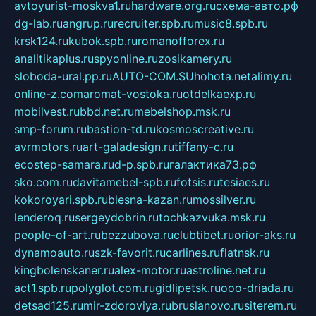
avtoyurist-moskva1.ru
hardware.org.ru
схема-авто.рф
dg-lab.ru
angrup.ru
recruiter.spb.ru
music8.spb.ru
krsk124.ru
kubok.spb.ru
romanofforex.ru
analitikaplus.ru
spyonline.ru
zosikamery.ru
sloboda-ural.pp.ru
AUTO-COM.SU
hohota.net
alimy.ru
online-z.com
aromat-vostoka.ru
otdelkaexp.ru
mobilvest.ru
bbd.net.ru
mebelshop.msk.ru
smp-forum.ru
bastion-td.ru
kosmoscreative.ru
avrmotors.ru
art-galadesign.ru
tiffany-c.ru
ecostep-samara.ru
d-p.spb.ru
галактика73.рф
sko.com.ru
davitamebel-spb.ru
fotsis.ru
tesiaes.ru
kokoroyari.spb.ru
blesna-kazan.ru
mossilver.ru
lenderoq.ru
sergeydobrin.ru
tochkazvuka.msk.ru
people-of-art.ru
bezzubova.ru
clubtibet.ru
orior-aks.ru
dynamoauto.ru
szk-favorit.ru
carlines.ru
flatnsk.ru
kingbolenskaner.ru
alex-motor.ru
astroline.net.ru
act1.spb.ru
polyglot.com.ru
gidlipetsk.ru
ooo-driada.ru
detsad125.ru
mir-zdoroviya.ru
bruslanovo.ru
siterem.ru