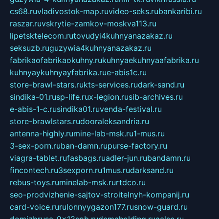
cs68.ru
vladivostok-map.ru
video-seks.ru
bankaribi.ru
raszar.ru
vskrytie-zamkov-moskva113.ru
lipetsktelecom.ru
tovudyi4kuhnyanazakaz.ru
seksuzb.ru
guzywia4kuhnyanazakaz.ru
fabrikaofabrikaokuhny.ru
kuhnyaekuhnyaafabrika.ru
kuhnyaykuhnyayfabrika.ru
e-abis1c.ru
store-brawl-stars.ru
kts-services.ru
dark-sand.ru
sindika-01.ru
sp-life.ru
x-legion.ru
sib-archives.ru
e-abis-1-c.ru
sindika01.ru
venda-festival.ru
store-brawlstars.ru
dooraleksandria.ru
antenna-highly.ru
mine-lab-msk.ru
1-mus.ru
3-sex-porn.ru
ban-damn.ru
purse-factory.ru
viagra-tablet.ru
fasbags.ru
adler-jun.ru
bandamn.ru
fincontech.ru
3sexporn.ru
1mus.ru
darksand.ru
rebus-toys.ru
minelab-msk.ru
rtdco.ru
seo-prodvizhenie-sajtov-stroitelnyh-kompanij.ru
card-voice.ru
rulonnyygazon177.ru
snow-guard.ru
domizbrusa-9x12spb.ru
demaholding.ru
aalse.ru