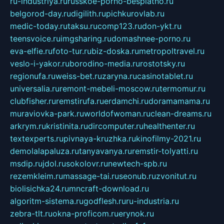
ru-industriya.ru
russkoe-porno-besplatno.ru
belgorod-day.ru
digilith.ru
pichkurovlab.ru
medic-today.ru
taksu.ru
comp123.ru
don-ykt.ru
teensvoice.ru
imgsharing.ru
domashnee-porno.ru
eva-elfie.ru
foto-tur.ru
biz-doska.ru
metropoltravel.ru
veslo-i-yakor.ru
borodino-media.ru
rostotsky.ru
regionufa.ru
weiss-bet.ru
zaryna.ru
casinotablet.ru
universalia.ru
remont-mebeli-moscow.ru
termomur.ru
clubfisher.ru
remstirufa.ru
erdamchi.ru
doramamama.ru
muraviovka-park.ru
worldofwoman.ru
clean-dreams.ru
arkrym.ru
kristinita.ru
dircomputer.ru
healthenter.ru
textexperts.ru
pivnaya-kruzhka.ru
kinofilmy-2021.ru
demolalapaluza.ru
tanyavanya.ru
remstir-tolyatti.ru
msdip.ru
jdol.ru
sokolovr.ru
newtech-spb.ru
rezemkleim.ru
massage-tai.ru
seonub.ru
zvonitut.ru
biolisichka24.ru
mncraft-download.ru
algoritm-sistema.ru
godflesh.ru
ru-industria.ru
zebra-tlt.ru
okna-proficom.ru
erynok.ru