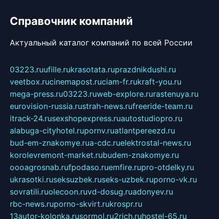
Справочник компаний
Актуальный каталог компаний по всей России
03223.ru
ufille.ru
krasotata.ru
prazdnikdushi.ru
veetbox.ru
cinemapost.ru
ciam-fr.ru
kraft-you.ru
mega-press.ru
03223.ru
web-explore.ru
rastenuya.ru
eurovision-russia.ru
strah-news.ru
freeride-team.ru
itrack-24.ru
sexshopexpress.ru
autostudiopro.ru
alabuga-cityhotel.ru
pornv.ru
atlantpereezd.ru
bud-em-znakomye.ru
a-cdc.ru
elektrostal-news.ru
korolevremont-market.ru
budem-znakomye.ru
oooagrosnab.ru
fpodaso.ru
emfire.ru
pro-otdelky.ru
ukrasotki.ru
seksuzbek.ru
seks-uzbek.ru
porno-vk.ru
sovratili.ru
olecoon.ru
vd-dosug.ru
adonyev.ru
rbc-news.ru
porno-skvirt.ru
krospr.ru
13autor-kolonka.ru
sormol.ru
2rich.ru
hostel-65.ru