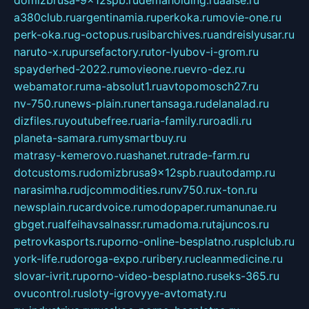
a380club.ru
argentinamia.ru
perkoka.ru
movie-one.ru
perk-oka.ru
g-octopus.ru
sibarchives.ru
andreislyusar.ru
naruto-x.ru
pursefactory.ru
tor-lyubov-i-grom.ru
spayderhed-2022.ru
movieone.ru
evro-dez.ru
webamator.ru
ma-absolut1.ru
avtopomosch27.ru
nv-750.ru
news-plain.ru
nertansaga.ru
delanalad.ru
dizfiles.ru
youtubefree.ru
aria-family.ru
roadli.ru
planeta-samara.ru
mysmartbuy.ru
matrasy-kemerovo.ru
ashanet.ru
trade-farm.ru
dotcustoms.ru
domizbrusa9x12spb.ru
autodamp.ru
narasimha.ru
djcommodities.ru
nv750.ru
x-ton.ru
newsplain.ru
cardvoice.ru
modopaper.ru
manunae.ru
gbget.ru
alfeihavsalnassr.ru
madoma.ru
tajuncos.ru
petrovkasports.ru
porno-online-besplatno.ru
splclub.ru
york-life.ru
doroga-expo.ru
ribery.ru
cleanmedicine.ru
slovar-ivrit.ru
porno-video-besplatno.ru
seks-365.ru
ovucontrol.ru
sloty-igrovyye-avtomaty.ru