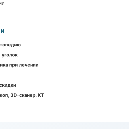
ми
ми
ортопедию
 уголок
тика при лечении
скидки
оп, 3D-сканер, КТ