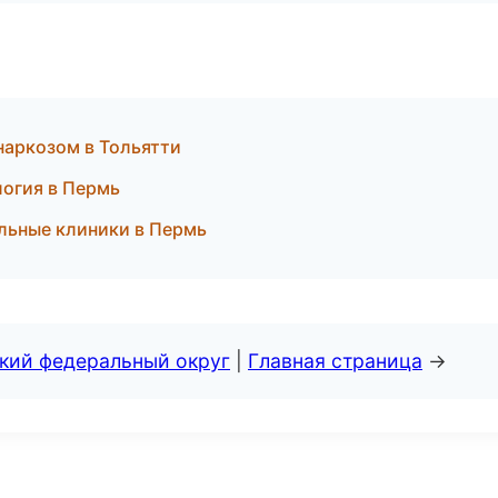
наркозом в Тольятти
логия в Пермь
льные клиники в Пермь
ский федеральный округ
|
Главная страница
→