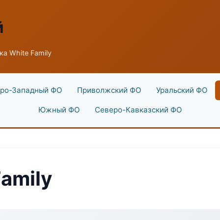
й
а White Family
ро-Западный ФО
Приволжский ФО
Уральский ФО
Южный ФО
Северо-Кавказский ФО
amily