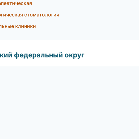
апевтическая
ргическая стоматология
ильные клиники
ский федеральный округ