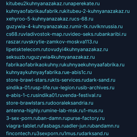
kitubeu2kuhnyanazakaz.ru
naperekate.ru
kuhnyaofabrikaufabrik.ru
kitubeu-2-kuhnyanazakaz.ru
xehyroo-5-kuhnyanazakaz.ru
cs-68.ru
guzywia-4-kuhnyanazakaz.ru
mir-tk.ru
vlknrussia.ru
cs68.ru
vladivostok-map.ru
video-seks.ru
bankaribi.ru
raszar.ru
vskrytie-zamkov-moskva113.ru
lipetsktelecom.ru
tovudyi4kuhnyanazakaz.ru
seksuzb.ru
guzywia4kuhnyanazakaz.ru
fabrikaofabrikaokuhny.ru
kuhnyaekuhnyaafabrika.ru
kuhnyaykuhnyayfabrika.ru
e-abis1c.ru
store-brawl-stars.ru
kts-services.ru
dark-sand.ru
sindika-01.ru
sp-life.ru
x-legion.ru
sib-archives.ru
e-abis-1-c.ru
sindika01.ru
venda-festival.ru
store-brawlstars.ru
dooraleksandria.ru
antenna-highly.ru
mine-lab-msk.ru
1-mus.ru
3-sex-porn.ru
ban-damn.ru
purse-factory.ru
viagra-tablet.ru
fasbags.ru
adler-jun.ru
bandamn.ru
fincontech.ru
3sexporn.ru
1mus.ru
darksand.ru