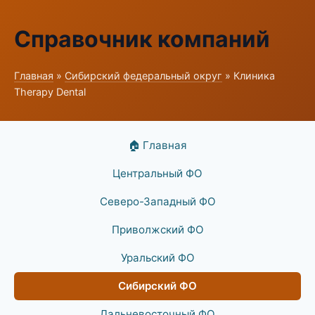
Справочник компаний
Главная
»
Сибирский федеральный округ
» Клиника
Therapy Dental
🏠 Главная
Центральный ФО
Северо-Западный ФО
Приволжский ФО
Уральский ФО
Сибирский ФО
Дальневосточный ФО