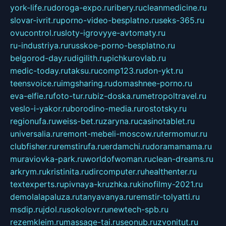
york-life.ru
doroga-expo.ru
ribery.ru
cleanmedicine.ru
slovar-ivrit.ru
porno-video-besplatno.ru
seks-365.ru
ovucontrol.ru
sloty-igrovyye-avtomaty.ru
ru-industriya.ru
russkoe-porno-besplatno.ru
belgorod-day.ru
digilith.ru
pichkurovlab.ru
medic-today.ru
taksu.ru
comp123.ru
don-ykt.ru
teensvoice.ru
imgsharing.ru
domashnee-porno.ru
eva-elfie.ru
foto-tur.ru
biz-doska.ru
metropoltravel.ru
veslo-i-yakor.ru
borodino-media.ru
rostotsky.ru
regionufa.ru
weiss-bet.ru
zaryna.ru
casinotablet.ru
universalia.ru
remont-mebeli-moscow.ru
termomur.ru
clubfisher.ru
remstirufa.ru
erdamchi.ru
doramamama.ru
muraviovka-park.ru
worldofwoman.ru
clean-dreams.ru
arkrym.ru
kristinita.ru
dircomputer.ru
healthenter.ru
textexperts.ru
pivnaya-kruzhka.ru
kinofilmy-2021.ru
demolalapaluza.ru
tanyavanya.ru
remstir-tolyatti.ru
msdip.ru
jdol.ru
sokolovr.ru
newtech-spb.ru
rezemkleim.ru
massage-tai.ru
seonub.ru
zvonitut.ru