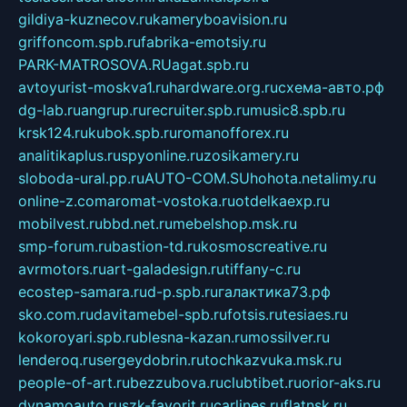
gildiya-kuznecov.ru
kameryboavision.ru
griffoncom.spb.ru
fabrika-emotsiy.ru
PARK-MATROSOVA.RU
agat.spb.ru
avtoyurist-moskva1.ru
hardware.org.ru
схема-авто.рф
dg-lab.ru
angrup.ru
recruiter.spb.ru
music8.spb.ru
krsk124.ru
kubok.spb.ru
romanofforex.ru
analitikaplus.ru
spyonline.ru
zosikamery.ru
sloboda-ural.pp.ru
AUTO-COM.SU
hohota.net
alimy.ru
online-z.com
aromat-vostoka.ru
otdelkaexp.ru
mobilvest.ru
bbd.net.ru
mebelshop.msk.ru
smp-forum.ru
bastion-td.ru
kosmoscreative.ru
avrmotors.ru
art-galadesign.ru
tiffany-c.ru
ecostep-samara.ru
d-p.spb.ru
галактика73.рф
sko.com.ru
davitamebel-spb.ru
fotsis.ru
tesiaes.ru
kokoroyari.spb.ru
blesna-kazan.ru
mossilver.ru
lenderoq.ru
sergeydobrin.ru
tochkazvuka.msk.ru
people-of-art.ru
bezzubova.ru
clubtibet.ru
orior-aks.ru
dynamoauto.ru
szk-favorit.ru
carlines.ru
flatnsk.ru