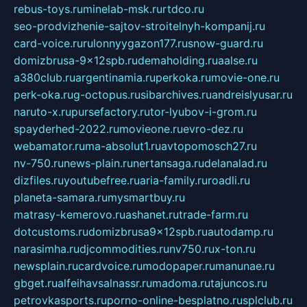
rebus-toys.ru
minelab-msk.ru
rtdco.ru
seo-prodvizhenie-sajtov-stroitelnyh-kompanij.ru
card-voice.ru
rulonnyygazon177.ru
snow-guard.ru
domizbrusa-9x12spb.ru
demaholding.ru
aalse.ru
a380club.ru
argentinamia.ru
perkoka.ru
movie-one.ru
perk-oka.ru
g-octopus.ru
sibarchives.ru
andreislyusar.ru
naruto-x.ru
pursefactory.ru
tor-lyubov-i-grom.ru
spayderhed-2022.ru
movieone.ru
evro-dez.ru
webamator.ru
ma-absolut1.ru
avtopomosch27.ru
nv-750.ru
news-plain.ru
nertansaga.ru
delanalad.ru
dizfiles.ru
youtubefree.ru
aria-family.ru
roadli.ru
planeta-samara.ru
mysmartbuy.ru
matrasy-kemerovo.ru
ashanet.ru
trade-farm.ru
dotcustoms.ru
domizbrusa9x12spb.ru
autodamp.ru
narasimha.ru
djcommodities.ru
nv750.ru
x-ton.ru
newsplain.ru
cardvoice.ru
modopaper.ru
manunae.ru
gbget.ru
alfeihavsalnassr.ru
madoma.ru
tajuncos.ru
petrovkasports.ru
porno-online-besplatno.ru
splclub.ru