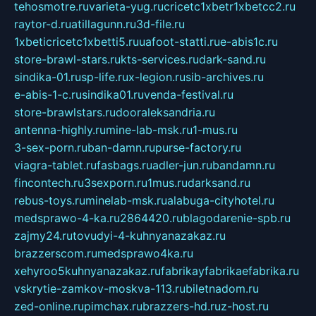
tehosmotre.ru
varieta-yug.ru
cricetc1xbetr1xbetcc2.ru
raytor-d.ru
atillagunn.ru
3d-file.ru
1xbeticricetc1xbetti5.ru
uafoot-statti.ru
e-abis1c.ru
store-brawl-stars.ru
kts-services.ru
dark-sand.ru
sindika-01.ru
sp-life.ru
x-legion.ru
sib-archives.ru
e-abis-1-c.ru
sindika01.ru
venda-festival.ru
store-brawlstars.ru
dooraleksandria.ru
antenna-highly.ru
mine-lab-msk.ru
1-mus.ru
3-sex-porn.ru
ban-damn.ru
purse-factory.ru
viagra-tablet.ru
fasbags.ru
adler-jun.ru
bandamn.ru
fincontech.ru
3sexporn.ru
1mus.ru
darksand.ru
rebus-toys.ru
minelab-msk.ru
alabuga-cityhotel.ru
medsprawo-4-ka.ru
2864420.ru
blagodarenie-spb.ru
zajmy24.ru
tovudyi-4-kuhnyanazakaz.ru
brazzerscom.ru
medsprawo4ka.ru
xehyroo5kuhnyanazakaz.ru
fabrikayfabrikaefabrika.ru
vskrytie-zamkov-moskva-113.ru
biletnadom.ru
zed-online.ru
pimchax.ru
brazzers-hd.ru
z-host.ru