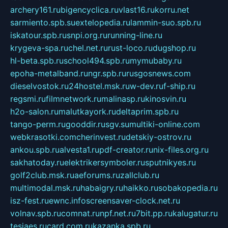
archery161.ru
bigencyclica.ru
vlast16.ru
korru.net
sarmiento.spb.su
extelopedia.ru
lammin-suo.spb.ru
iskatour.spb.ru
snpi.org.ru
running-line.ru
krygeva-spa.ru
chel.net.ru
rust-loco.ru
dugshop.ru
hl-beta.spb.ru
school494.spb.ru
mymubaby.ru
epoha-metalband.ru
ngr.spb.ru
rusgosnews.com
dieselvostok.ru
24hostel.msk.ru
w-dev.ru
f-ship.ru
regsmi.ru
filmnetwork.ru
malinasp.ru
kinosvin.ru
h2o-salon.ru
malutkayork.ru
deltaprim.spb.ru
tango-perm.ru
gooddir.ru
sgv.su
multiki-online.com
webkrasotki.com
cherinvest.ru
detskiy-ostrov.ru
ankou.spb.ru
alvesta1.ru
pdf-creator.ru
nix-files.org.ru
sakhatoday.ru
elektrikersymboler.ru
sputnikyes.ru
golf2club.msk.ru
aeforums.ru
zallclub.ru
multimodal.msk.ru
habaigry.ru
haikko.ru
sobakopedia.ru
isz-fest.ru
ewnc.info
screensaver-clock.net.ru
volnav.spb.ru
comnat.ru
npf.net.ru
7bit.pp.ru
kalugatur.ru
tesiaes.ru
card.com.ru
kazanka.spb.ru