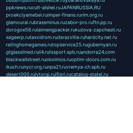
obustrojdom.ru
sovetcik.ru
ybaranovskaya.ru
ppknews.ru
cult-alshei.ru
JAPANRUSSIA.RU
proekciyamebel.ru
imper-finans.ru
rim.org.ru
glamourai.ru
brassminus.ru
zabor-pro.ru
ftn.pp.ru
dorogoe58.ru
laimengpacker.ru
kuzova-zapchasti.ru
sageerp.ru
taxodrom.ru
dsrazvitie.ru
hardcity.net.ru
ratinghomegames.ru
topservice25.ru
gubernyan.ru
gtglasslined.ru
ii4.ru
tssport.spb.ru
andorra24.com
blackwallstreet.ru
oboimos.ru
optim-doors.com.ru
ikuch.ru
nycr.org.ru
npa21.ru
vremya-ch.spb.ru
desert000.ru
ivtorgi.ru
ifiori.ru
catalog-statei.ru
dcv.org.ru
spetsmaster174.ru
ipkameryhiseeu.ru
dum26.ru
ruspol.spb.ru
fr-opendp.ru
kam-solnyshko.ru
cheyenne-arapaho.ru
sevzapmetal.spb.ru
ted-lapidus.spb.ru
parasite-eliminator.ru
sigma-complete.ru
modernworld.ru
dama-moda.ru
eholot-group.ru
sk-nvkz.ru
DRONGOLD.RU
democratia2.ru
i-farmer.ru
mass-sport.org