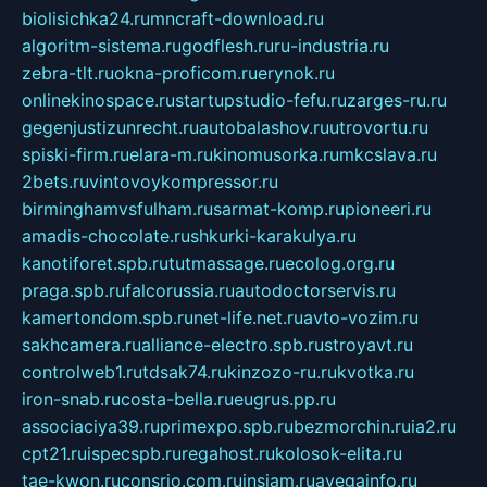
biolisichka24.ru
mncraft-download.ru
algoritm-sistema.ru
godflesh.ru
ru-industria.ru
zebra-tlt.ru
okna-proficom.ru
erynok.ru
onlinekinospace.ru
startupstudio-fefu.ru
zarges-ru.ru
gegenjustizunrecht.ru
autobalashov.ru
utrovortu.ru
spiski-firm.ru
elara-m.ru
kinomusorka.ru
mkcslava.ru
2bets.ru
vintovoykompressor.ru
birminghamvsfulham.ru
sarmat-komp.ru
pioneeri.ru
amadis-chocolate.ru
shkurki-karakulya.ru
kanotiforet.spb.ru
tutmassage.ru
ecolog.org.ru
praga.spb.ru
falcorussia.ru
autodoctorservis.ru
kamertondom.spb.ru
net-life.net.ru
avto-vozim.ru
sakhcamera.ru
alliance-electro.spb.ru
stroyavt.ru
controlweb1.ru
tdsak74.ru
kinzozo-ru.ru
kvotka.ru
iron-snab.ru
costa-bella.ru
eugrus.pp.ru
associaciya39.ru
primexpo.spb.ru
bezmorchin.ru
ia2.ru
cpt21.ru
ispecspb.ru
regahost.ru
kolosok-elita.ru
tae-kwon.ru
consrio.com.ru
insiam.ru
avegainfo.ru