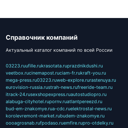
Справочник компаний
Актуальный каталог компаний по всей России
03223.ru
ufille.ru
krasotata.ru
prazdnikdushi.ru
veetbox.ru
cinemapost.ru
ciam-fr.ru
kraft-you.ru
mega-press.ru
03223.ru
web-explore.ru
rastenuya.ru
eurovision-russia.ru
strah-news.ru
freeride-team.ru
itrack-24.ru
sexshopexpress.ru
autostudiopro.ru
alabuga-cityhotel.ru
pornv.ru
atlantpereezd.ru
bud-em-znakomye.ru
a-cdc.ru
elektrostal-news.ru
korolevremont-market.ru
budem-znakomye.ru
oooagrosnab.ru
fpodaso.ru
emfire.ru
pro-otdelky.ru