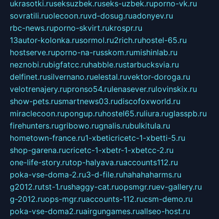
ukrasotki.ru
seksuzbek.ru
seks-uzbek.ru
porno-vk.ru
sovratili.ru
olecoon.ru
vd-dosug.ru
adonyev.ru
rbc-news.ru
porno-skvirt.ru
krospr.ru
13autor-kolonka.ru
sormol.ru
2rich.ru
hostel-65.ru
hostserve.ru
porno-na-russkom.ru
mishinlab.ru
neznobi.ru
bigfatcc.ru
habble.ru
starbucksvia.ru
delfinet.ru
silvernano.ru
elestal.ru
vektor-doroga.ru
velotrenajery.ru
pronso54.ru
lenasever.ru
lovinskix.ru
show-pets.ru
smartnews03.ru
discofoxworld.ru
miraclecoon.ru
pongup.ru
hostel65.ru
liura.ru
glasspb.ru
firehunters.ru
gribowo.ru
gnalis.ru
bulkitula.ru
hometown-france.ru
1-xbeticricetc-1-xbetti-5.ru
shop-garena.ru
cricetc-1-xbetr-1-xbetcc-2.ru
one-life-story.ru
top-halyava.ru
accounts112.ru
poka-vse-doma-2.ru
3-d-file.ru
hahahaharms.ru
g2012.ru
tst-1.ru
shaggy-cat.ru
opsmgr.ru
ev-gallery.ru
g-2012.ru
ops-mgr.ru
accounts-112.ru
csm-demo.ru
poka-vse-doma2.ru
airgungames.ru
allseo-host.ru