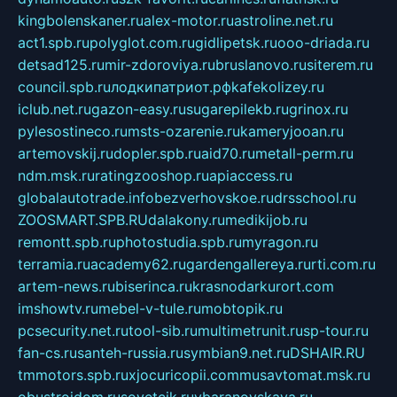
kingbolenskaner.ru
alex-motor.ru
astroline.net.ru
act1.spb.ru
polyglot.com.ru
gidlipetsk.ru
ooo-driada.ru
detsad125.ru
mir-zdoroviya.ru
bruslanovo.ru
siterem.ru
council.spb.ru
лодкипатриот.рф
kafekolizey.ru
iclub.net.ru
gazon-easy.ru
sugarepilekb.ru
grinox.ru
pylesostineco.ru
msts-ozarenie.ru
kameryjooan.ru
artemovskij.ru
dopler.spb.ru
aid70.ru
metall-perm.ru
ndm.msk.ru
ratingzooshop.ru
apiaccess.ru
globalautotrade.info
bezverhovskoe.ru
drsschool.ru
ZOOSMART.SPB.RU
dalakony.ru
medikijob.ru
remontt.spb.ru
photostudia.spb.ru
myragon.ru
terramia.ru
academy62.ru
gardengallereya.ru
rti.com.ru
artem-news.ru
biserinca.ru
krasnodarkurort.com
imshowtv.ru
mebel-v-tule.ru
mobtopik.ru
pcsecurity.net.ru
tool-sib.ru
multimetrunit.ru
sp-tour.ru
fan-cs.ru
santeh-russia.ru
symbian9.net.ru
DSHAIR.RU
tmmotors.spb.ru
xjocuricopii.com
musavtomat.msk.ru