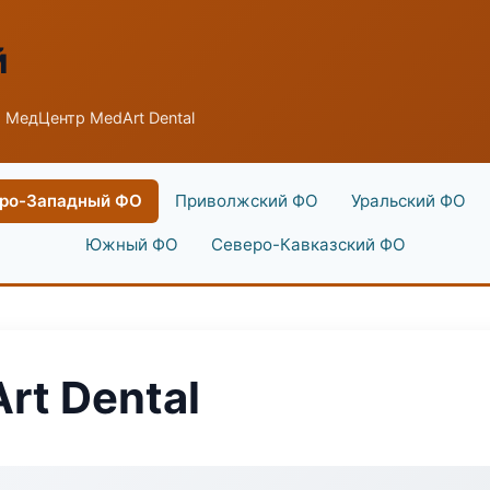
й
 МедЦентр MedArt Dental
ро-Западный ФО
Приволжский ФО
Уральский ФО
Южный ФО
Северо-Кавказский ФО
t Dental