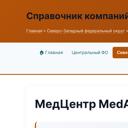
Справочник компани
Главная
»
Северо-Западный федеральный округ
»
🏠 Главная
Центральный ФО
Севе
МедЦентр MedAr