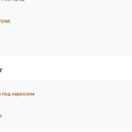
град
г
е под наркозом
е