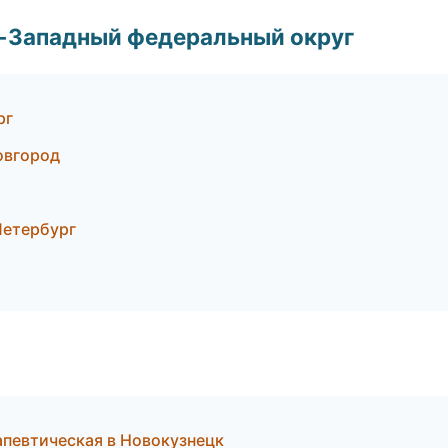
о-Западный федеральный округ
рг
овгород
Петербург
апевтическая в Новокузнецк