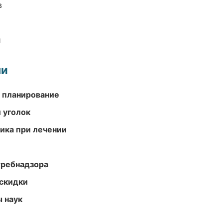
в
и
ми
 планирование
 уголок
тика при лечении
требнадзора
скидки
ы наук