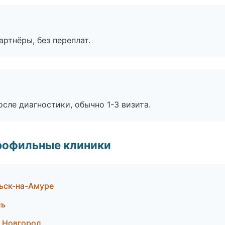
артнёры, без переплат.
сле диагностики, обычно 1-3 визита.
рофильные клиники
ьск-на-Амуре
ль
й Новгород