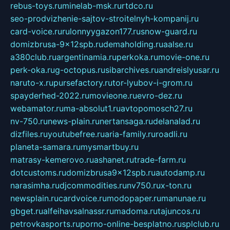
rebus-toys.ru
minelab-msk.ru
rtdco.ru
seo-prodvizhenie-sajtov-stroitelnyh-kompanij.ru
card-voice.ru
rulonnyygazon177.ru
snow-guard.ru
domizbrusa-9x12spb.ru
demaholding.ru
aalse.ru
a380club.ru
argentinamia.ru
perkoka.ru
movie-one.ru
perk-oka.ru
g-octopus.ru
sibarchives.ru
andreislyusar.ru
naruto-x.ru
pursefactory.ru
tor-lyubov-i-grom.ru
spayderhed-2022.ru
movieone.ru
evro-dez.ru
webamator.ru
ma-absolut1.ru
avtopomosch27.ru
nv-750.ru
news-plain.ru
nertansaga.ru
delanalad.ru
dizfiles.ru
youtubefree.ru
aria-family.ru
roadli.ru
planeta-samara.ru
mysmartbuy.ru
matrasy-kemerovo.ru
ashanet.ru
trade-farm.ru
dotcustoms.ru
domizbrusa9x12spb.ru
autodamp.ru
narasimha.ru
djcommodities.ru
nv750.ru
x-ton.ru
newsplain.ru
cardvoice.ru
modopaper.ru
manunae.ru
gbget.ru
alfeihavsalnassr.ru
madoma.ru
tajuncos.ru
petrovkasports.ru
porno-online-besplatno.ru
splclub.ru