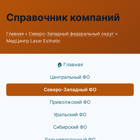
Справочник компаний
Главная
»
Северо-Западный федеральный округ
»
МедЦентр Laser Esthetic
🏠 Главная
Центральный ФО
Северо-Западный ФО
Приволжский ФО
Уральский ФО
Сибирский ФО
Дальневосточный ФО