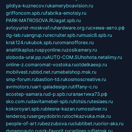
gildiya-kuznecov.ru
kameryboavision.ru
griffoncom.spb.ru
fabrika-emotsiy.ru
PARK-MATROSOVA.RU
agat.spb.ru
avtoyurist-moskva1.ru
hardware.org.ru
схема-авто.рф
dg-lab.ru
angrup.ru
recruiter.spb.ru
music8.spb.ru
krsk124.ru
kubok.spb.ru
romanofforex.ru
analitikaplus.ru
spyonline.ru
zosikamery.ru
sloboda-ural.pp.ru
AUTO-COM.SU
hohota.net
alimy.ru
online-z.com
aromat-vostoka.ru
otdelkaexp.ru
mobilvest.ru
bbd.net.ru
mebelshop.msk.ru
smp-forum.ru
bastion-td.ru
kosmoscreative.ru
avrmotors.ru
art-galadesign.ru
tiffany-c.ru
ecostep-samara.ru
d-p.spb.ru
галактика73.рф
sko.com.ru
davitamebel-spb.ru
fotsis.ru
tesiaes.ru
kokoroyari.spb.ru
blesna-kazan.ru
mossilver.ru
lenderoq.ru
sergeydobrin.ru
tochkazvuka.msk.ru
people-of-art.ru
bezzubova.ru
clubtibet.ru
orior-aks.ru
dynamoauto.ru
szk-favorit.ru
carlines.ru
flatnsk.ru