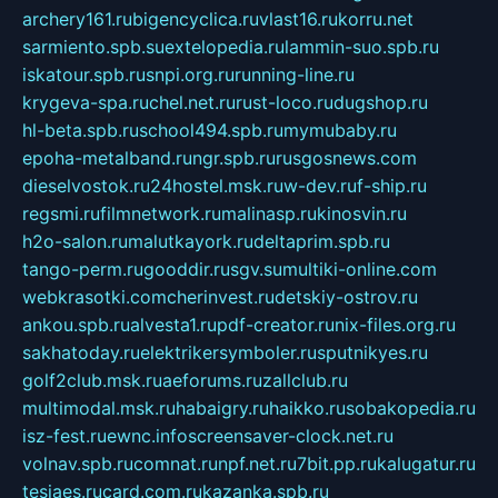
archery161.ru
bigencyclica.ru
vlast16.ru
korru.net
sarmiento.spb.su
extelopedia.ru
lammin-suo.spb.ru
iskatour.spb.ru
snpi.org.ru
running-line.ru
krygeva-spa.ru
chel.net.ru
rust-loco.ru
dugshop.ru
hl-beta.spb.ru
school494.spb.ru
mymubaby.ru
epoha-metalband.ru
ngr.spb.ru
rusgosnews.com
dieselvostok.ru
24hostel.msk.ru
w-dev.ru
f-ship.ru
regsmi.ru
filmnetwork.ru
malinasp.ru
kinosvin.ru
h2o-salon.ru
malutkayork.ru
deltaprim.spb.ru
tango-perm.ru
gooddir.ru
sgv.su
multiki-online.com
webkrasotki.com
cherinvest.ru
detskiy-ostrov.ru
ankou.spb.ru
alvesta1.ru
pdf-creator.ru
nix-files.org.ru
sakhatoday.ru
elektrikersymboler.ru
sputnikyes.ru
golf2club.msk.ru
aeforums.ru
zallclub.ru
multimodal.msk.ru
habaigry.ru
haikko.ru
sobakopedia.ru
isz-fest.ru
ewnc.info
screensaver-clock.net.ru
volnav.spb.ru
comnat.ru
npf.net.ru
7bit.pp.ru
kalugatur.ru
tesiaes.ru
card.com.ru
kazanka.spb.ru