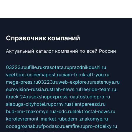
Справочник компаний
Актуальный каталог компаний по всей России
03223.ru
ufille.ru
krasotata.ru
prazdnikdushi.ru
veetbox.ru
cinemapost.ru
ciam-fr.ru
kraft-you.ru
mega-press.ru
03223.ru
web-explore.ru
rastenuya.ru
eurovision-russia.ru
strah-news.ru
freeride-team.ru
itrack-24.ru
sexshopexpress.ru
autostudiopro.ru
alabuga-cityhotel.ru
pornv.ru
atlantpereezd.ru
bud-em-znakomye.ru
a-cdc.ru
elektrostal-news.ru
korolevremont-market.ru
budem-znakomye.ru
oooagrosnab.ru
fpodaso.ru
emfire.ru
pro-otdelky.ru