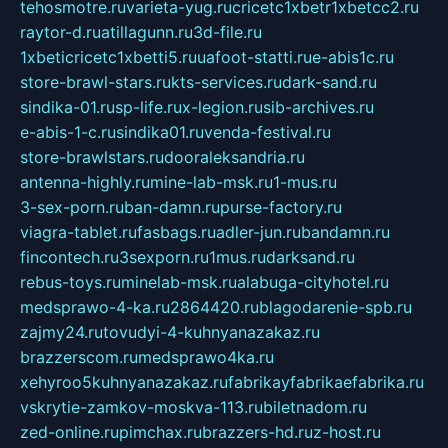
tehosmotre.ru
varieta-yug.ru
cricetc1xbetr1xbetcc2.ru
raytor-d.ru
atillagunn.ru
3d-file.ru
1xbeticricetc1xbetti5.ru
uafoot-statti.ru
e-abis1c.ru
store-brawl-stars.ru
kts-services.ru
dark-sand.ru
sindika-01.ru
sp-life.ru
x-legion.ru
sib-archives.ru
e-abis-1-c.ru
sindika01.ru
venda-festival.ru
store-brawlstars.ru
dooraleksandria.ru
antenna-highly.ru
mine-lab-msk.ru
1-mus.ru
3-sex-porn.ru
ban-damn.ru
purse-factory.ru
viagra-tablet.ru
fasbags.ru
adler-jun.ru
bandamn.ru
fincontech.ru
3sexporn.ru
1mus.ru
darksand.ru
rebus-toys.ru
minelab-msk.ru
alabuga-cityhotel.ru
medsprawo-4-ka.ru
2864420.ru
blagodarenie-spb.ru
zajmy24.ru
tovudyi-4-kuhnyanazakaz.ru
brazzerscom.ru
medsprawo4ka.ru
xehyroo5kuhnyanazakaz.ru
fabrikayfabrikaefabrika.ru
vskrytie-zamkov-moskva-113.ru
biletnadom.ru
zed-online.ru
pimchax.ru
brazzers-hd.ru
z-host.ru