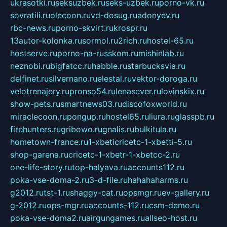
ukrasotki.ru
seksuzbek.ru
seks-uzbek.ru
porno-vk.ru
sovratili.ru
olecoon.ru
vd-dosug.ru
adonyev.ru
rbc-news.ru
porno-skvirt.ru
krospr.ru
13autor-kolonka.ru
sormol.ru
2rich.ru
hostel-65.ru
hostserve.ru
porno-na-russkom.ru
mishinlab.ru
neznobi.ru
bigfatcc.ru
habble.ru
starbucksvia.ru
delfinet.ru
silvernano.ru
elestal.ru
vektor-doroga.ru
velotrenajery.ru
pronso54.ru
lenasever.ru
lovinskix.ru
show-pets.ru
smartnews03.ru
discofoxworld.ru
miraclecoon.ru
pongup.ru
hostel65.ru
liura.ru
glasspb.ru
firehunters.ru
gribowo.ru
gnalis.ru
bulkitula.ru
hometown-france.ru
1-xbeticricetc-1-xbetti-5.ru
shop-garena.ru
cricetc-1-xbetr-1-xbetcc-2.ru
one-life-story.ru
top-halyava.ru
accounts112.ru
poka-vse-doma-2.ru
3-d-file.ru
hahahaharms.ru
g2012.ru
tst-1.ru
shaggy-cat.ru
opsmgr.ru
ev-gallery.ru
g-2012.ru
ops-mgr.ru
accounts-112.ru
csm-demo.ru
poka-vse-doma2.ru
airgungames.ru
allseo-host.ru