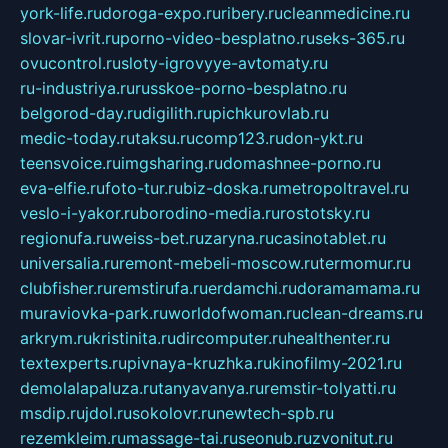
york-life.ru
doroga-expo.ru
ribery.ru
cleanmedicine.ru
slovar-ivrit.ru
porno-video-besplatno.ru
seks-365.ru
ovucontrol.ru
sloty-igrovyye-avtomaty.ru
ru-industriya.ru
russkoe-porno-besplatno.ru
belgorod-day.ru
digilith.ru
pichkurovlab.ru
medic-today.ru
taksu.ru
comp123.ru
don-ykt.ru
teensvoice.ru
imgsharing.ru
domashnee-porno.ru
eva-elfie.ru
foto-tur.ru
biz-doska.ru
metropoltravel.ru
veslo-i-yakor.ru
borodino-media.ru
rostotsky.ru
regionufa.ru
weiss-bet.ru
zaryna.ru
casinotablet.ru
universalia.ru
remont-mebeli-moscow.ru
termomur.ru
clubfisher.ru
remstirufa.ru
erdamchi.ru
doramamama.ru
muraviovka-park.ru
worldofwoman.ru
clean-dreams.ru
arkrym.ru
kristinita.ru
dircomputer.ru
healthenter.ru
textexperts.ru
pivnaya-kruzhka.ru
kinofilmy-2021.ru
demolalapaluza.ru
tanyavanya.ru
remstir-tolyatti.ru
msdip.ru
jdol.ru
sokolovr.ru
newtech-spb.ru
rezemkleim.ru
massage-tai.ru
seonub.ru
zvonitut.ru