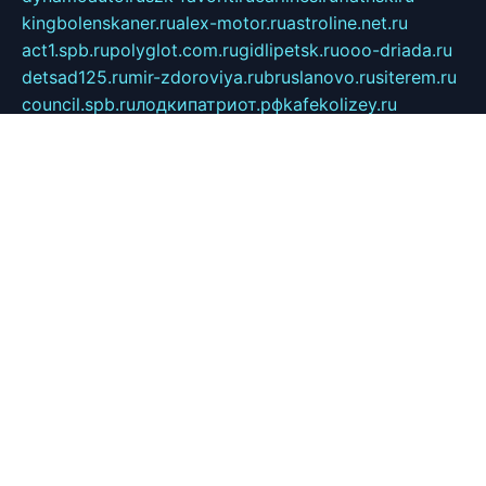
kingbolenskaner.ru
alex-motor.ru
astroline.net.ru
act1.spb.ru
polyglot.com.ru
gidlipetsk.ru
ooo-driada.ru
detsad125.ru
mir-zdoroviya.ru
bruslanovo.ru
siterem.ru
council.spb.ru
лодкипатриот.рф
kafekolizey.ru
iclub.net.ru
gazon-easy.ru
sugarepilekb.ru
grinox.ru
pylesostineco.ru
msts-ozarenie.ru
kameryjooan.ru
artemovskij.ru
dopler.spb.ru
aid70.ru
metall-perm.ru
ndm.msk.ru
ratingzooshop.ru
apiaccess.ru
globalautotrade.info
bezverhovskoe.ru
drsschool.ru
ZOOSMART.SPB.RU
dalakony.ru
medikijob.ru
remontt.spb.ru
photostudia.spb.ru
myragon.ru
terramia.ru
academy62.ru
gardengallereya.ru
rti.com.ru
artem-news.ru
biserinca.ru
krasnodarkurort.com
imshowtv.ru
mebel-v-tule.ru
mobtopik.ru
pcsecurity.net.ru
tool-sib.ru
multimetrunit.ru
sp-tour.ru
fan-cs.ru
santeh-russia.ru
symbian9.net.ru
DSHAIR.RU
tmmotors.spb.ru
xjocuricopii.com
musavtomat.msk.ru
obustrojdom.ru
sovetcik.ru
ybaranovskaya.ru