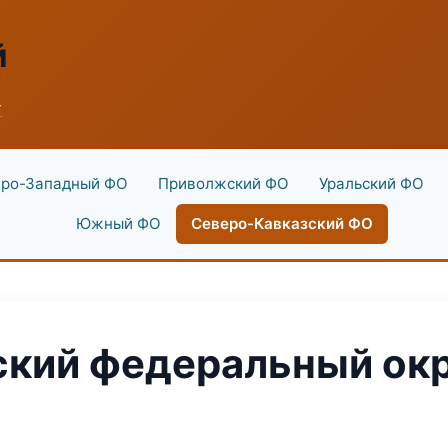
й
г
ро-Западный ФО
Приволжский ФО
Уральский ФО
Южный ФО
Северо-Кавказский ФО
кий федеральный окр