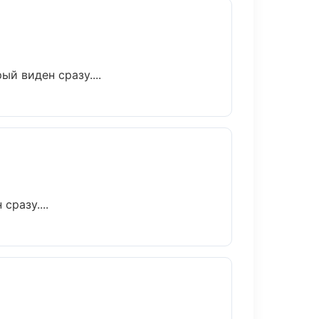
й виден сразу....
сразу....