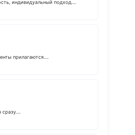
ть, индивидуальный подход....
нты прилагаются....
сразу....