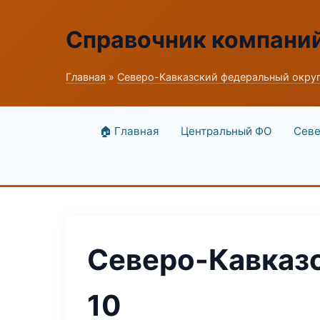
Справочник компани
Главная
»
Северо-Кавказский федеральный окру
🏠 Главная
Центральный ФО
Севе
Северо-Кавказс
10