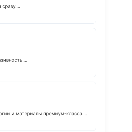
сразу....
ивность....
огии и материалы премиум-класса....