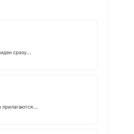
ден сразу....
 прилагаются....