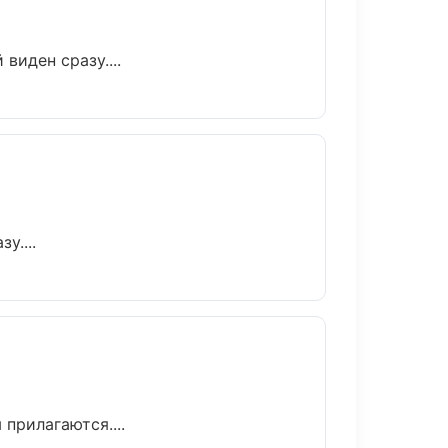
виден сразу....
у....
прилагаются....