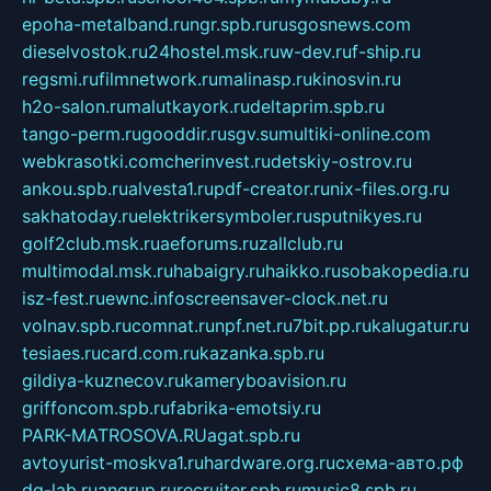
epoha-metalband.ru
ngr.spb.ru
rusgosnews.com
dieselvostok.ru
24hostel.msk.ru
w-dev.ru
f-ship.ru
regsmi.ru
filmnetwork.ru
malinasp.ru
kinosvin.ru
h2o-salon.ru
malutkayork.ru
deltaprim.spb.ru
tango-perm.ru
gooddir.ru
sgv.su
multiki-online.com
webkrasotki.com
cherinvest.ru
detskiy-ostrov.ru
ankou.spb.ru
alvesta1.ru
pdf-creator.ru
nix-files.org.ru
sakhatoday.ru
elektrikersymboler.ru
sputnikyes.ru
golf2club.msk.ru
aeforums.ru
zallclub.ru
multimodal.msk.ru
habaigry.ru
haikko.ru
sobakopedia.ru
isz-fest.ru
ewnc.info
screensaver-clock.net.ru
volnav.spb.ru
comnat.ru
npf.net.ru
7bit.pp.ru
kalugatur.ru
tesiaes.ru
card.com.ru
kazanka.spb.ru
gildiya-kuznecov.ru
kameryboavision.ru
griffoncom.spb.ru
fabrika-emotsiy.ru
PARK-MATROSOVA.RU
agat.spb.ru
avtoyurist-moskva1.ru
hardware.org.ru
схема-авто.рф
dg-lab.ru
angrup.ru
recruiter.spb.ru
music8.spb.ru