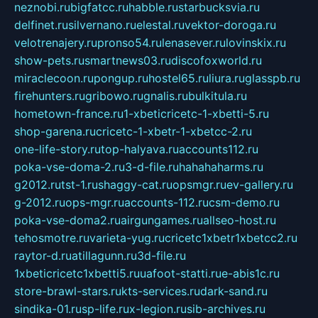
neznobi.ru
bigfatcc.ru
habble.ru
starbucksvia.ru
delfinet.ru
silvernano.ru
elestal.ru
vektor-doroga.ru
velotrenajery.ru
pronso54.ru
lenasever.ru
lovinskix.ru
show-pets.ru
smartnews03.ru
discofoxworld.ru
miraclecoon.ru
pongup.ru
hostel65.ru
liura.ru
glasspb.ru
firehunters.ru
gribowo.ru
gnalis.ru
bulkitula.ru
hometown-france.ru
1-xbeticricetc-1-xbetti-5.ru
shop-garena.ru
cricetc-1-xbetr-1-xbetcc-2.ru
one-life-story.ru
top-halyava.ru
accounts112.ru
poka-vse-doma-2.ru
3-d-file.ru
hahahaharms.ru
g2012.ru
tst-1.ru
shaggy-cat.ru
opsmgr.ru
ev-gallery.ru
g-2012.ru
ops-mgr.ru
accounts-112.ru
csm-demo.ru
poka-vse-doma2.ru
airgungames.ru
allseo-host.ru
tehosmotre.ru
varieta-yug.ru
cricetc1xbetr1xbetcc2.ru
raytor-d.ru
atillagunn.ru
3d-file.ru
1xbeticricetc1xbetti5.ru
uafoot-statti.ru
e-abis1c.ru
store-brawl-stars.ru
kts-services.ru
dark-sand.ru
sindika-01.ru
sp-life.ru
x-legion.ru
sib-archives.ru