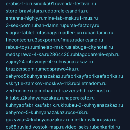
e-abis-1-c.ru
sindika01.ru
venda-festival.ru
store-brawlstars.ru
dooraleksandria.ru
antenna-highly.ru
mine-lab-msk.ru
1-mus.ru
3-sex-porn.ru
ban-damn.ru
purse-factory.ru
viagra-tablet.ru
fasbags.ru
adler-jun.ru
bandamn.ru
fincontech.ru
3sexporn.ru
1mus.ru
darksand.ru
rebus-toys.ru
minelab-msk.ru
alabuga-cityhotel.ru
medsprawo-4-ka.ru
2864420.ru
blagodarenie-spb.ru
zajmy24.ru
tovudyi-4-kuhnyanazakaz.ru
brazzerscom.ru
medsprawo4ka.ru
xehyroo5kuhnyanazakaz.ru
fabrikayfabrikaefabrika.ru
vskrytie-zamkov-moskva-113.ru
biletnadom.ru
zed-online.ru
pimchax.ru
brazzers-hd.ru
z-host.ru
kitubeu2kuhnyanazakaz.ru
naperekate.ru
kuhnyaofabrikaufabrik.ru
kitubeu-2-kuhnyanazakaz.ru
xehyroo-5-kuhnyanazakaz.ru
cs-68.ru
guzywia-4-kuhnyanazakaz.ru
mir-tk.ru
vlknrussia.ru
cs68.ru
vladivostok-map.ru
video-seks.ru
bankaribi.ru