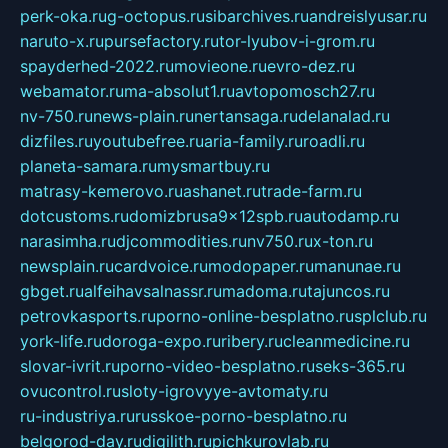
perk-oka.ru
g-octopus.ru
sibarchives.ru
andreislyusar.ru
naruto-x.ru
pursefactory.ru
tor-lyubov-i-grom.ru
spayderhed-2022.ru
movieone.ru
evro-dez.ru
webamator.ru
ma-absolut1.ru
avtopomosch27.ru
nv-750.ru
news-plain.ru
nertansaga.ru
delanalad.ru
dizfiles.ru
youtubefree.ru
aria-family.ru
roadli.ru
planeta-samara.ru
mysmartbuy.ru
matrasy-kemerovo.ru
ashanet.ru
trade-farm.ru
dotcustoms.ru
domizbrusa9x12spb.ru
autodamp.ru
narasimha.ru
djcommodities.ru
nv750.ru
x-ton.ru
newsplain.ru
cardvoice.ru
modopaper.ru
manunae.ru
gbget.ru
alfeihavsalnassr.ru
madoma.ru
tajuncos.ru
petrovkasports.ru
porno-online-besplatno.ru
splclub.ru
york-life.ru
doroga-expo.ru
ribery.ru
cleanmedicine.ru
slovar-ivrit.ru
porno-video-besplatno.ru
seks-365.ru
ovucontrol.ru
sloty-igrovyye-avtomaty.ru
ru-industriya.ru
russkoe-porno-besplatno.ru
belgorod-day.ru
digilith.ru
pichkurovlab.ru