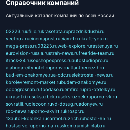
Справочник компаний
Актуальный каталог компаний по всей России
03223.ru
ufille.ru
krasotata.ru
prazdnikdushi.ru
veetbox.ru
cinemapost.ru
ciam-fr.ru
kraft-you.ru
mega-press.ru
03223.ru
web-explore.ru
rastenuya.ru
eurovision-russia.ru
strah-news.ru
freeride-team.ru
itrack-24.ru
sexshopexpress.ru
autostudiopro.ru
alabuga-cityhotel.ru
pornv.ru
atlantpereezd.ru
bud-em-znakomye.ru
a-cdc.ru
elektrostal-news.ru
korolevremont-market.ru
budem-znakomye.ru
oooagrosnab.ru
fpodaso.ru
emfire.ru
pro-otdelky.ru
ukrasotki.ru
seksuzbek.ru
seks-uzbek.ru
porno-vk.ru
sovratili.ru
olecoon.ru
vd-dosug.ru
adonyev.ru
rbc-news.ru
porno-skvirt.ru
krospr.ru
13autor-kolonka.ru
sormol.ru
2rich.ru
hostel-65.ru
hostserve.ru
porno-na-russkom.ru
mishinlab.ru