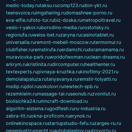
medic-today.ru
taksu.ru
comp123.ru
don-ykt.ru
teensvoice.ru
imgsharing.ru
domashnee-porno.ru
eva-elfie.ru
foto-tur.ru
biz-doska.ru
metropoltravel.ru
veslo-i-yakor.ru
borodino-media.ru
rostotsky.ru
regionufa.ru
weiss-bet.ru
zaryna.ru
casinotablet.ru
universalia.ru
remont-mebeli-moscow.ru
termomur.ru
clubfisher.ru
remstirufa.ru
erdamchi.ru
doramamama.ru
muraviovka-park.ru
worldofwoman.ru
clean-dreams.ru
arkrym.ru
kristinita.ru
dircomputer.ru
healthenter.ru
textexperts.ru
pivnaya-kruzhka.ru
kinofilmy-2021.ru
demolalapaluza.ru
tanyavanya.ru
remstir-tolyatti.ru
msdip.ru
jdol.ru
sokolovr.ru
newtech-spb.ru
rezemkleim.ru
massage-tai.ru
seonub.ru
zvonitut.ru
biolisichka24.ru
mncraft-download.ru
algoritm-sistema.ru
godflesh.ru
ru-industria.ru
zebra-tlt.ru
okna-proficom.ru
erynok.ru
onlinekinospace.ru
startupstudio-fefu.ru
zarges-ru.ru
gegenjustizunrecht.ru
autobalashov.ru
utrovortu.ru