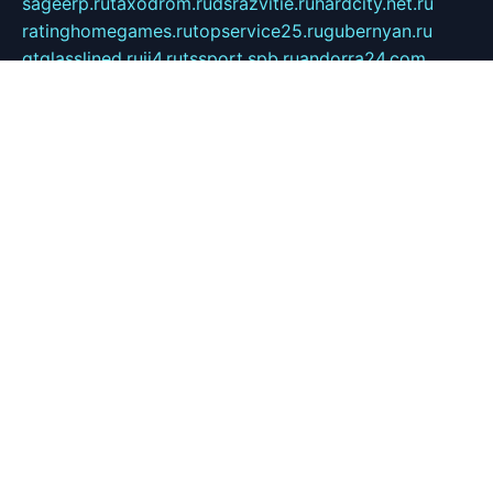
sageerp.ru
taxodrom.ru
dsrazvitie.ru
hardcity.net.ru
ratinghomegames.ru
topservice25.ru
gubernyan.ru
gtglasslined.ru
ii4.ru
tssport.spb.ru
andorra24.com
blackwallstreet.ru
oboimos.ru
optim-doors.com.ru
ikuch.ru
nycr.org.ru
npa21.ru
vremya-ch.spb.ru
desert000.ru
ivtorgi.ru
ifiori.ru
catalog-statei.ru
dcv.org.ru
spetsmaster174.ru
ipkameryhiseeu.ru
dum26.ru
ruspol.spb.ru
fr-opendp.ru
kam-solnyshko.ru
cheyenne-arapaho.ru
sevzapmetal.spb.ru
ted-lapidus.spb.ru
parasite-eliminator.ru
sigma-complete.ru
modernworld.ru
dama-moda.ru
eholot-group.ru
sk-nvkz.ru
DRONGOLD.RU
democratia2.ru
i-farmer.ru
mass-sport.org
jablonex.spb.ru
bookmess.ru
linkword.ru
refineua.com.ru
cs-spec.net.ru
altay-mebel.ru
DNK-THEATRE.RU
mechaniks.spb.ru
ipcamtechage.ru
skosta.ru
a-sun.ru
stroy-ldsp.ru
snowlands.org.ru
childrensshoes.ru
mrlizzy.ru
mebelsofiakrd.ru