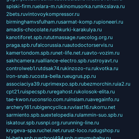
spiski-firm.ru
elara-m.ru
kinomusorka.ru
mkcslava.ru
2bets.ru
vintovoykompressor.ru
birminghamvsfulham.ru
sarmat-komp.ru
pioneeri.ru
amadis-chocolate.ru
shkurki-karakulya.ru
kanotiforet.spb.ru
tutmassage.ru
ecolog.org.ru
praga.spb.ru
falcorussia.ru
autodoctorservis.ru
kamertondom.spb.ru
net-life.net.ru
avto-vozim.ru
sakhcamera.ru
alliance-electro.spb.ru
stroyavt.ru
controlweb1.ru
tdsak74.ru
kinzozo-ru.ru
kvotka.ru
iron-snab.ru
costa-bella.ru
eugrus.pp.ru
associaciya39.ru
primexpo.spb.ru
bezmorchin.ru
ia2.ru
cpt21.ru
ispecspb.ru
regahost.ru
kolosok-elita.ru
tae-kwon.ru
consrio.com.ru
insiam.ru
avegainfo.ru
archery161.ru
bigencyclica.ru
vlast16.ru
korru.net
sarmiento.spb.su
extelopedia.ru
lammin-suo.spb.ru
iskatour.spb.ru
snpi.org.ru
running-line.ru
krygeva-spa.ru
chel.net.ru
rust-loco.ru
dugshop.ru
hl-beta.spb.ru
school494.spb.ru
mymubaby.ru