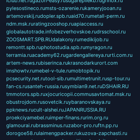
iclub.net.ru
gazon-easy.ru
sugarepilekb.ru
grinox.ru
pylesostineco.ru
msts-ozarenie.ru
kameryjooan.ru
artemovskij.ru
dopler.spb.ru
aid70.ru
metall-perm.ru
ndm.msk.ru
ratingzooshop.ru
apiaccess.ru
globalautotrade.info
bezverhovskoe.ru
drsschool.ru
ZOOSMART.SPB.RU
dalakony.ru
medikijob.ru
remontt.spb.ru
photostudia.spb.ru
myragon.ru
terramia.ru
academy62.ru
gardengallereya.ru
rti.com.ru
artem-news.ru
biserinca.ru
krasnodarkurort.com
imshowtv.ru
mebel-v-tule.ru
mobtopik.ru
pcsecurity.net.ru
tool-sib.ru
multimetrunit.ru
sp-tour.ru
fan-cs.ru
santeh-russia.ru
symbian9.net.ru
DSHAIR.RU
tmmotors.spb.ru
xjocuricopii.com
musavtomat.msk.ru
obustrojdom.ru
sovetcik.ru
ybaranovskaya.ru
ppknews.ru
cult-alshei.ru
JAPANRUSSIA.RU
proekciyamebel.ru
imper-finans.ru
rim.org.ru
glamourai.ru
brassminus.ru
zabor-pro.ru
ftn.pp.ru
dorogoe58.ru
laimengpacker.ru
kuzova-zapchasti.ru