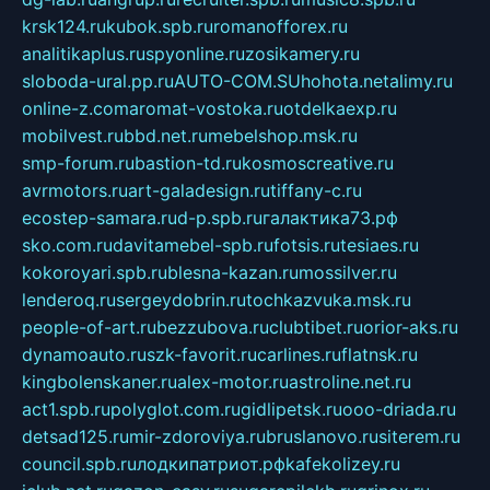
krsk124.ru
kubok.spb.ru
romanofforex.ru
analitikaplus.ru
spyonline.ru
zosikamery.ru
sloboda-ural.pp.ru
AUTO-COM.SU
hohota.net
alimy.ru
online-z.com
aromat-vostoka.ru
otdelkaexp.ru
mobilvest.ru
bbd.net.ru
mebelshop.msk.ru
smp-forum.ru
bastion-td.ru
kosmoscreative.ru
avrmotors.ru
art-galadesign.ru
tiffany-c.ru
ecostep-samara.ru
d-p.spb.ru
галактика73.рф
sko.com.ru
davitamebel-spb.ru
fotsis.ru
tesiaes.ru
kokoroyari.spb.ru
blesna-kazan.ru
mossilver.ru
lenderoq.ru
sergeydobrin.ru
tochkazvuka.msk.ru
people-of-art.ru
bezzubova.ru
clubtibet.ru
orior-aks.ru
dynamoauto.ru
szk-favorit.ru
carlines.ru
flatnsk.ru
kingbolenskaner.ru
alex-motor.ru
astroline.net.ru
act1.spb.ru
polyglot.com.ru
gidlipetsk.ru
ooo-driada.ru
detsad125.ru
mir-zdoroviya.ru
bruslanovo.ru
siterem.ru
council.spb.ru
лодкипатриот.рф
kafekolizey.ru