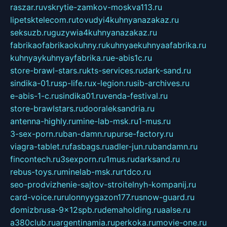
raszar.ru
vskrytie-zamkov-moskva113.ru
lipetsktelecom.ru
tovudyi4kuhnyanazakaz.ru
seksuzb.ru
guzywia4kuhnyanazakaz.ru
fabrikaofabrikaokuhny.ru
kuhnyaekuhnyaafabrika.ru
kuhnyaykuhnyayfabrika.ru
e-abis1c.ru
store-brawl-stars.ru
kts-services.ru
dark-sand.ru
sindika-01.ru
sp-life.ru
x-legion.ru
sib-archives.ru
e-abis-1-c.ru
sindika01.ru
venda-festival.ru
store-brawlstars.ru
dooraleksandria.ru
antenna-highly.ru
mine-lab-msk.ru
1-mus.ru
3-sex-porn.ru
ban-damn.ru
purse-factory.ru
viagra-tablet.ru
fasbags.ru
adler-jun.ru
bandamn.ru
fincontech.ru
3sexporn.ru
1mus.ru
darksand.ru
rebus-toys.ru
minelab-msk.ru
rtdco.ru
seo-prodvizhenie-sajtov-stroitelnyh-kompanij.ru
card-voice.ru
rulonnyygazon177.ru
snow-guard.ru
domizbrusa-9x12spb.ru
demaholding.ru
aalse.ru
a380club.ru
argentinamia.ru
perkoka.ru
movie-one.ru