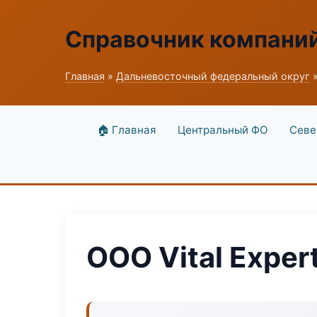
Справочник компани
Главная
»
Дальневосточный федеральный округ
»
🏠 Главная
Центральный ФО
Севе
ООО Vital Exper