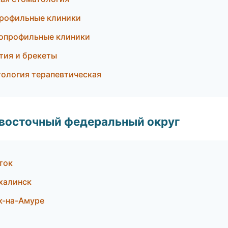
профильные клиники
гопрофильные клиники
тия и брекеты
тология терапевтическая
евосточный федеральный округ
ток
халинск
к-на-Амуре