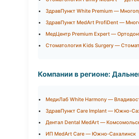
ЗдравПункт White Premium — Много
ЗдравПункт MedArt ProfiDent — Мно
МедЦентр Premium Expert — Ортодон
Стоматология Kids Surgery — Стома
Компании в регионе: Дальн
МедиЛаб White Harmony — Владивос
ЗдравПункт Care Implant — Южно-Са
Дентал Dental MedArt — Комсомольс
ИП MedArt Care — Южно-Сахалинск