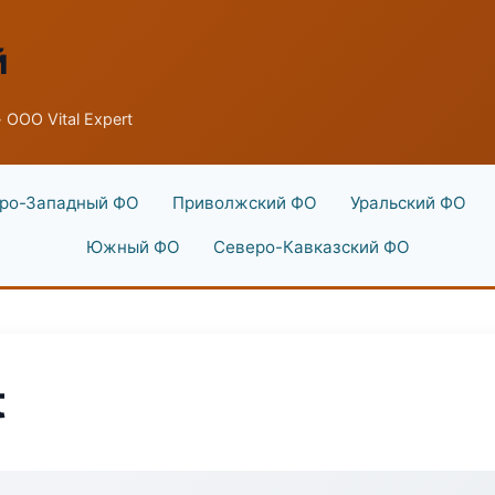
й
 ООО Vital Expert
ро-Западный ФО
Приволжский ФО
Уральский ФО
Южный ФО
Северо-Кавказский ФО
t