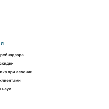
ми
требнадзора
скидки
тика при лечении
 клиентами
ы наук