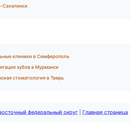
о-Сахалинск
льные клиники в Симферополь
нтация зубов в Мурманск
еская стоматология в Тверь
евосточный федеральный округ
|
Главная страница