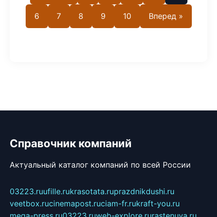
6
7
8
9
10
Вперед »
Справочник компаний
Актуальный каталог компаний по всей России
03223.ru
ufille.ru
krasotata.ru
prazdnikdushi.ru
veetbox.ru
cinemapost.ru
ciam-fr.ru
kraft-you.ru
mega-press.ru
03223.ru
web-explore.ru
rastenuya.ru