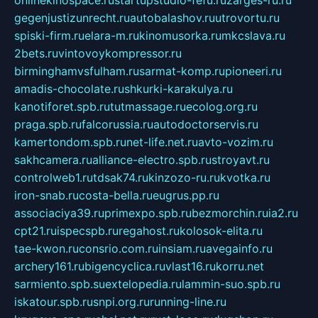
onlinekinospace.ru
startupstudio-fefu.ru
zarges-ru.ru
gegenjustizunrecht.ru
autobalashov.ru
utrovortu.ru
spiski-firm.ru
elara-m.ru
kinomusorka.ru
mkcslava.ru
2bets.ru
vintovoykompressor.ru
birminghamvsfulham.ru
sarmat-komp.ru
pioneeri.ru
amadis-chocolate.ru
shkurki-karakulya.ru
kanotiforet.spb.ru
tutmassage.ru
ecolog.org.ru
praga.spb.ru
falcorussia.ru
autodoctorservis.ru
kamertondom.spb.ru
net-life.net.ru
avto-vozim.ru
sakhcamera.ru
alliance-electro.spb.ru
stroyavt.ru
controlweb1.ru
tdsak74.ru
kinzozo-ru.ru
kvotka.ru
iron-snab.ru
costa-bella.ru
eugrus.pp.ru
associaciya39.ru
primexpo.spb.ru
bezmorchin.ru
ia2.ru
cpt21.ru
ispecspb.ru
regahost.ru
kolosok-elita.ru
tae-kwon.ru
consrio.com.ru
insiam.ru
avegainfo.ru
archery161.ru
bigencyclica.ru
vlast16.ru
korru.net
sarmiento.spb.su
extelopedia.ru
lammin-suo.spb.ru
iskatour.spb.ru
snpi.org.ru
running-line.ru