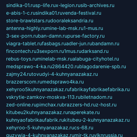
sindika-01.ru
sp-life.ru
x-legion.ru
sib-archives.ru
e-abis-1-c.ru
sindika01.ru
venda-festival.ru
store-brawlstars.ru
dooraleksandria.ru
antenna-highly.ru
mine-lab-msk.ru
1-mus.ru
3-sex-porn.ru
ban-damn.ru
purse-factory.ru
viagra-tablet.ru
fasbags.ru
adler-jun.ru
bandamn.ru
fincontech.ru
3sexporn.ru
1mus.ru
darksand.ru
rebus-toys.ru
minelab-msk.ru
alabuga-cityhotel.ru
medsprawo-4-ka.ru
2864420.ru
blagodarenie-spb.ru
zajmy24.ru
tovudyi-4-kuhnyanazakaz.ru
brazzerscom.ru
medsprawo4ka.ru
xehyroo5kuhnyanazakaz.ru
fabrikayfabrikaefabrika.ru
vskrytie-zamkov-moskva-113.ru
biletnadom.ru
zed-online.ru
pimchax.ru
brazzers-hd.ru
z-host.ru
kitubeu2kuhnyanazakaz.ru
naperekate.ru
kuhnyaofabrikaufabrik.ru
kitubeu-2-kuhnyanazakaz.ru
xehyroo-5-kuhnyanazakaz.ru
cs-68.ru
guzywia-4-kuhnyanazakaz.ru
mir-tk.ru
vlknrussia.ru