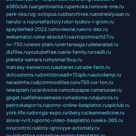
a380club.ru
argentinamia.ru
perkoka.ru
movie-one.ru
perk-oka.ru
g-octopus.ru
sibarchives.ru
andreislyusar.ru
naruto-x.ru
pursefactory.ru
tor-lyubov-i-grom.ru
spayderhed-2022.ru
movieone.ru
evro-dez.ru
webamator.ru
ma-absolut1.ru
avtopomosch27.ru
nv-750.ru
news-plain.ru
nertansaga.ru
delanalad.ru
dizfiles.ru
youtubefree.ru
aria-family.ru
roadli.ru
planeta-samara.ru
mysmartbuy.ru
matrasy-kemerovo.ru
ashanet.ru
trade-farm.ru
dotcustoms.ru
domizbrusa9x12spb.ru
autodamp.ru
narasimha.ru
djcommodities.ru
nv750.ru
x-ton.ru
newsplain.ru
cardvoice.ru
modopaper.ru
manunae.ru
gbget.ru
alfeihavsalnassr.ru
madoma.ru
tajuncos.ru
petrovkasports.ru
porno-online-besplatno.ru
splclub.ru
york-life.ru
doroga-expo.ru
ribery.ru
cleanmedicine.ru
slovar-ivrit.ru
porno-video-besplatno.ru
seks-365.ru
ovucontrol.ru
sloty-igrovyye-avtomaty.ru
ru-industriya.ru
russkoe-porno-besplatno.ru