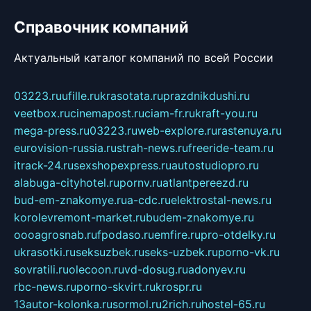
Справочник компаний
Актуальный каталог компаний по всей России
03223.ru
ufille.ru
krasotata.ru
prazdnikdushi.ru
veetbox.ru
cinemapost.ru
ciam-fr.ru
kraft-you.ru
mega-press.ru
03223.ru
web-explore.ru
rastenuya.ru
eurovision-russia.ru
strah-news.ru
freeride-team.ru
itrack-24.ru
sexshopexpress.ru
autostudiopro.ru
alabuga-cityhotel.ru
pornv.ru
atlantpereezd.ru
bud-em-znakomye.ru
a-cdc.ru
elektrostal-news.ru
korolevremont-market.ru
budem-znakomye.ru
oooagrosnab.ru
fpodaso.ru
emfire.ru
pro-otdelky.ru
ukrasotki.ru
seksuzbek.ru
seks-uzbek.ru
porno-vk.ru
sovratili.ru
olecoon.ru
vd-dosug.ru
adonyev.ru
rbc-news.ru
porno-skvirt.ru
krospr.ru
13autor-kolonka.ru
sormol.ru
2rich.ru
hostel-65.ru