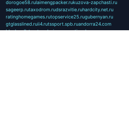
dorogoe58.ru
laimengpacker.ru
kuzova-zapchasti.ru
sageerp.ru
taxodrom.ru
dsrazvitie.ru
hardcity.net.ru
ratinghomegames.ru
topservice25.ru
gubernyan.ru
gtglasslined.ru
ii4.ru
tssport.spb.ru
andorra24.com
blackwallstreet.ru
oboimos.ru
optim-doors.com.ru
ikuch.ru
nycr.org.ru
npa21.ru
vremya-ch.spb.ru
desert000.ru
ivtorgi.ru
ifiori.ru
catalog-statei.ru
dcv.org.ru
spetsmaster174.ru
ipkameryhiseeu.ru
dum26.ru
ruspol.spb.ru
fr-opendp.ru
kam-solnyshko.ru
cheyenne-arapaho.ru
sevzapmetal.spb.ru
ted-lapidus.spb.ru
parasite-eliminator.ru
sigma-complete.ru
modernworld.ru
dama-moda.ru
eholot-group.ru
sk-nvkz.ru
DRONGOLD.RU
democratia2.ru
i-farmer.ru
mass-sport.org
jablonex.spb.ru
bookmess.ru
linkword.ru
refineua.com.ru
cs-spec.net.ru
altay-mebel.ru
DNK-THEATRE.RU
mechaniks.spb.ru
ipcamtechage.ru
skosta.ru
a-sun.ru
stroy-ldsp.ru
snowlands.org.ru