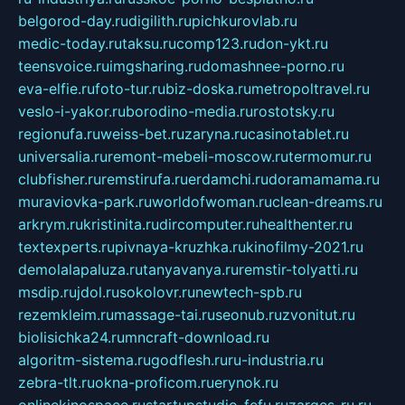
belgorod-day.ru
digilith.ru
pichkurovlab.ru
medic-today.ru
taksu.ru
comp123.ru
don-ykt.ru
teensvoice.ru
imgsharing.ru
domashnee-porno.ru
eva-elfie.ru
foto-tur.ru
biz-doska.ru
metropoltravel.ru
veslo-i-yakor.ru
borodino-media.ru
rostotsky.ru
regionufa.ru
weiss-bet.ru
zaryna.ru
casinotablet.ru
universalia.ru
remont-mebeli-moscow.ru
termomur.ru
clubfisher.ru
remstirufa.ru
erdamchi.ru
doramamama.ru
muraviovka-park.ru
worldofwoman.ru
clean-dreams.ru
arkrym.ru
kristinita.ru
dircomputer.ru
healthenter.ru
textexperts.ru
pivnaya-kruzhka.ru
kinofilmy-2021.ru
demolalapaluza.ru
tanyavanya.ru
remstir-tolyatti.ru
msdip.ru
jdol.ru
sokolovr.ru
newtech-spb.ru
rezemkleim.ru
massage-tai.ru
seonub.ru
zvonitut.ru
biolisichka24.ru
mncraft-download.ru
algoritm-sistema.ru
godflesh.ru
ru-industria.ru
zebra-tlt.ru
okna-proficom.ru
erynok.ru