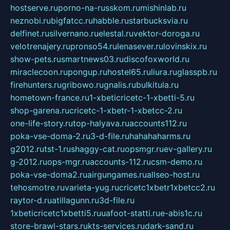
hostserve.ru
porno-na-russkom.ru
mishinlab.ru
neznobi.ru
bigfatcc.ru
habble.ru
starbucksvia.ru
delfinet.ru
silvernano.ru
elestal.ru
vektor-doroga.ru
velotrenajery.ru
pronso54.ru
lenasever.ru
lovinskix.ru
show-pets.ru
smartnews03.ru
discofoxworld.ru
miraclecoon.ru
pongup.ru
hostel65.ru
liura.ru
glasspb.ru
firehunters.ru
gribowo.ru
gnalis.ru
bulkitula.ru
hometown-france.ru
1-xbeticricetc-1-xbetti-5.ru
shop-garena.ru
cricetc-1-xbetr-1-xbetcc-2.ru
one-life-story.ru
top-halyava.ru
accounts112.ru
poka-vse-doma-2.ru
3-d-file.ru
hahahaharms.ru
g2012.ru
tst-1.ru
shaggy-cat.ru
opsmgr.ru
ev-gallery.ru
g-2012.ru
ops-mgr.ru
accounts-112.ru
csm-demo.ru
poka-vse-doma2.ru
airgungames.ru
allseo-host.ru
tehosmotre.ru
varieta-yug.ru
cricetc1xbetr1xbetcc2.ru
raytor-d.ru
atillagunn.ru
3d-file.ru
1xbeticricetc1xbetti5.ru
uafoot-statti.ru
e-abis1c.ru
store-brawl-stars.ru
kts-services.ru
dark-sand.ru