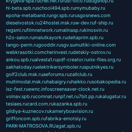
krygeva-spa.ru
chel.net.ru
rust-loco.ru
dugshop.ru
hl-beta.spb.ru
school494.spb.ru
mymubaby.ru
epoha-metalband.ru
ngr.spb.ru
rusgosnews.com
dieselvostok.ru
24hostel.msk.ru
w-dev.ru
f-ship.ru
regsmi.ru
filmnetwork.ru
malinasp.ru
kinosvin.ru
h2o-salon.ru
malutkayork.ru
deltaprim.spb.ru
tango-perm.ru
gooddir.ru
sgv.su
multiki-online.com
webkrasotki.com
cherinvest.ru
detskiy-ostrov.ru
ankou.spb.ru
alvesta1.ru
pdf-creator.ru
nix-files.org.ru
sakhatoday.ru
elektrikersymboler.ru
sputnikyes.ru
golf2club.msk.ru
aeforums.ru
zallclub.ru
multimodal.msk.ru
habaigry.ru
haikko.ru
sobakopedia.ru
isz-fest.ru
ewnc.info
screensaver-clock.net.ru
volnav.spb.ru
comnat.ru
npf.net.ru
7bit.pp.ru
kalugatur.ru
tesiaes.ru
card.com.ru
kazanka.spb.ru
gildiya-kuznecov.ru
kameryboavision.ru
griffoncom.spb.ru
fabrika-emotsiy.ru
PARK-MATROSOVA.RU
agat.spb.ru