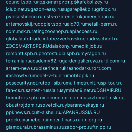
council.spb.ru
лодкипатриот.рф
kafekolizey.ru
iclub.net.ru
gazon-easy.ru
sugarepilekb.ru
grinox.ru
pylesostineco.ru
msts-ozarenie.ru
kameryjooan.ru
artemovskij.ru
dopler.spb.ru
aid70.ru
metall-perm.ru
ndm.msk.ru
ratingzooshop.ru
apiaccess.ru
globalautotrade.info
bezverhovskoe.ru
drsschool.ru
ZOOSMART.SPB.RU
dalakony.ru
medikijob.ru
remontt.spb.ru
photostudia.spb.ru
myragon.ru
terramia.ru
academy62.ru
gardengallereya.ru
rti.com.ru
artem-news.ru
biserinca.ru
krasnodarkurort.com
imshowtv.ru
mebel-v-tule.ru
mobtopik.ru
pcsecurity.net.ru
tool-sib.ru
multimetrunit.ru
sp-tour.ru
fan-cs.ru
santeh-russia.ru
symbian9.net.ru
DSHAIR.RU
tmmotors.spb.ru
xjocuricopii.com
musavtomat.msk.ru
obustrojdom.ru
sovetcik.ru
ybaranovskaya.ru
ppknews.ru
cult-alshei.ru
JAPANRUSSIA.RU
proekciyamebel.ru
imper-finans.ru
rim.org.ru
glamourai.ru
brassminus.ru
zabor-pro.ru
ftn.pp.ru