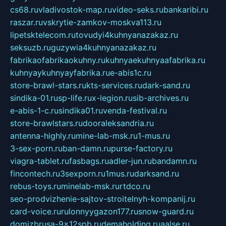
cs68.ru
vladivostok-map.ru
video-seks.ru
bankaribi.ru
raszar.ru
vskrytie-zamkov-moskva113.ru
lipetsktelecom.ru
tovudyi4kuhnyanazakaz.ru
seksuzb.ru
guzywia4kuhnyanazakaz.ru
fabrikaofabrikaokuhny.ru
kuhnyaekuhnyaafabrika.ru
kuhnyaykuhnyayfabrika.ru
e-abis1c.ru
store-brawl-stars.ru
kts-services.ru
dark-sand.ru
sindika-01.ru
sp-life.ru
x-legion.ru
sib-archives.ru
e-abis-1-c.ru
sindika01.ru
venda-festival.ru
store-brawlstars.ru
dooraleksandria.ru
antenna-highly.ru
mine-lab-msk.ru
1-mus.ru
3-sex-porn.ru
ban-damn.ru
purse-factory.ru
viagra-tablet.ru
fasbags.ru
adler-jun.ru
bandamn.ru
fincontech.ru
3sexporn.ru
1mus.ru
darksand.ru
rebus-toys.ru
minelab-msk.ru
rtdco.ru
seo-prodvizhenie-sajtov-stroitelnyh-kompanij.ru
card-voice.ru
rulonnyygazon177.ru
snow-guard.ru
domizbrusa-9x12spb.ru
demaholding.ru
aalse.ru