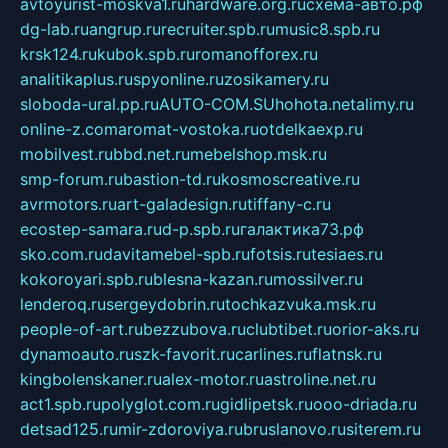
avtoyurist-moskva1.ru
hardware.org.ru
схема-авто.рф
dg-lab.ru
angrup.ru
recruiter.spb.ru
music8.spb.ru
krsk124.ru
kubok.spb.ru
romanofforex.ru
analitikaplus.ru
spyonline.ru
zosikamery.ru
sloboda-ural.pp.ru
AUTO-COM.SU
hohota.net
alimy.ru
online-z.com
aromat-vostoka.ru
otdelkaexp.ru
mobilvest.ru
bbd.net.ru
mebelshop.msk.ru
smp-forum.ru
bastion-td.ru
kosmoscreative.ru
avrmotors.ru
art-galadesign.ru
tiffany-c.ru
ecostep-samara.ru
d-p.spb.ru
галактика73.рф
sko.com.ru
davitamebel-spb.ru
fotsis.ru
tesiaes.ru
kokoroyari.spb.ru
blesna-kazan.ru
mossilver.ru
lenderoq.ru
sergeydobrin.ru
tochkazvuka.msk.ru
people-of-art.ru
bezzubova.ru
clubtibet.ru
orior-aks.ru
dynamoauto.ru
szk-favorit.ru
carlines.ru
flatnsk.ru
kingbolenskaner.ru
alex-motor.ru
astroline.net.ru
act1.spb.ru
polyglot.com.ru
gidlipetsk.ru
ooo-driada.ru
detsad125.ru
mir-zdoroviya.ru
bruslanovo.ru
siterem.ru